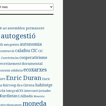
e
assemblea permanent
art
autogestió
l
autonomia
ón
autogestión
calafou
CIC
CIC
construcció
l
cooperativisme
Convivències
documental
Decreixement
ecoxarxes
onomia solidària
Enric Duran
iure
Enric
habitatge
faircoop
Girona
in
fira
cia
IntegralCES
intercanvi
jornades
Kurdistan
L'Albada
Memòria
moneda
microfinançament