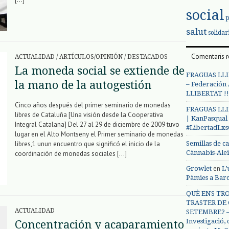
social
salut
solidar
Comentaris r
ACTUALIDAD
/
ARTÍCULOS/OPINIÓN
/
DESTACADOS
La moneda social se extiende de
FRAGUAS LLI
la mano de la autogestión
– Federación
LLIBERTAT !!
Cinco años después del primer seminario de monedas
FRAGUAS LLI
libres de Cataluña [Una visión desde la Cooperativa
| KanPasqual
Integral Catalana] Del 27 al 29 de diciembre de 2009 tuvo
#LibertadLx
lugar en el Alto Montseny el Primer seminario de monedas
Semillas de c
libres,1 unun encuentro que significó el inicio de la
Cànnabis-Ale
coordinación de monedas sociales […]
en
Growlet
L’
Pàmies a Bar
QUÈ ENS TRO
TRASTER DE 
ACTUALIDAD
SETEMBRE? – 
Investigació,
Concentración y acaparamiento