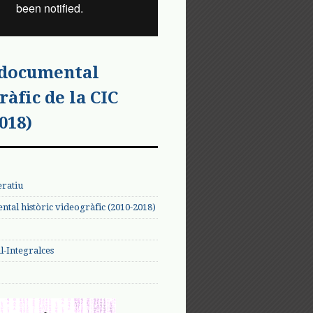
 documental
ràfic de la CIC
018)
eratiu
tal històric videogràfic (2010-2018)
-Integralces