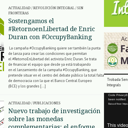
ACTUALIDAD
/
REVOLUCIÓN INTEGRAL
/
SIN
FRONTERAS
Sostengamos el
#RetornoenLibertad de Enric
Duran con #OccupyBanking
La campaña #OccupyBanking quiere ser también la punta
de lanza para crear las condiciones que permitan
el #RetornoEnLibertad del activista Enric Duran. Se trata
de financiar el equipo que desde ya está trabajando
en el lanzamiento de la campaña #OccupyBanking, que
pretende situar en el centro del debate público la total falta
Trobada Sens
de democracia con la que el Banco Central Europeo
Integrals
(BCE) y los grandes […]
Reproductor
Code PrivacyErr
been notified.
de
ACTUALIDAD
/
PUBLICACIONES
Baixa el fitxer: ht
vídeo
Nuevo trabajo de investigación
sobre las monedas
complementarias: el enfoque