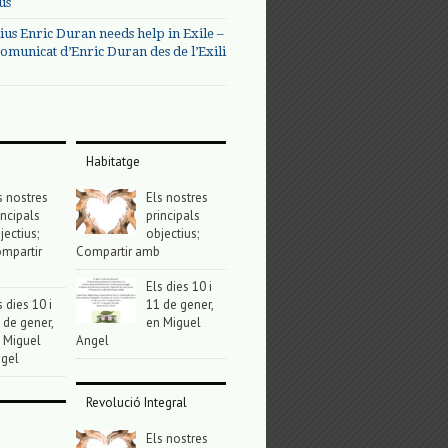
us
ius Enric Duran needs help in Exile –
omunicat d’Enric Duran des de l’Exili
Habitatge
s nostres
Els nostres
incipals
principals
jectius;
objectius;
mpartir
Compartir amb
Els dies 10 i
s dies 10 i
11 de gener,
 de gener,
en Miguel
 Miguel
Angel
gel
Revolució Integral
Els nostres