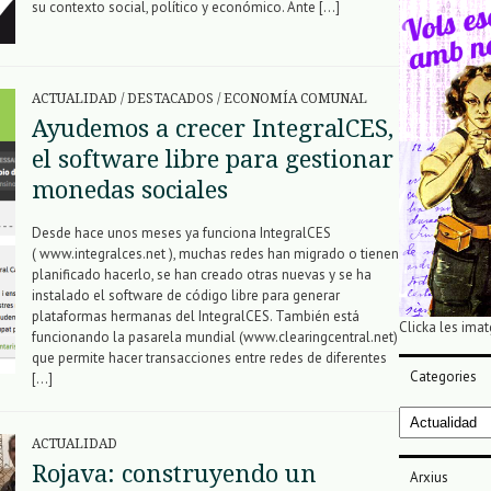
su contexto social, político y económico. Ante […]
ACTUALIDAD
/
DESTACADOS
/
ECONOMÍA COMUNAL
Ayudemos a crecer IntegralCES,
el software libre para gestionar
monedas sociales
Desde hace unos meses ya funciona IntegralCES
( www.integralces.net ), muchas redes han migrado o tienen
planificado hacerlo, se han creado otras nuevas y se ha
instalado el software de código libre para generar
plataformas hermanas del IntegralCES. También está
Clicka les imat
funcionando la pasarela mundial (www.clearingcentral.net)
que permite hacer transacciones entre redes de diferentes
Categories
[…]
Categories
ACTUALIDAD
Rojava: construyendo un
Arxius