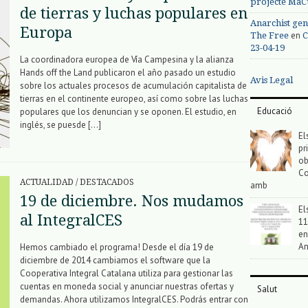
projecte MaC
de tierras y luchas populares en
Anarchist gen
Europa
en
The Free
C
23-04-19
La coordinadora europea de Vía Campesina y la alianza
Hands off the Land publicaron el año pasado un estudio
Avis Legal
sobre los actuales procesos de acumulación capitalista de
tierras en el continente europeo, así como sobre las luchas
Educació
populares que los denuncian y se oponen. El estudio, en
inglés, se puesde […]
El
pr
ob
Co
ACTUALIDAD
/
DESTACADOS
amb
19 de diciembre. Nos mudamos
El
al IntegralCES
11
en
An
Hemos cambiado el programa! Desde el día 19 de
diciembre de 2014 cambiamos el software que la
Cooperativa Integral Catalana utiliza para gestionar las
cuentas en moneda social y anunciar nuestras ofertas y
Salut
demandas. Ahora utilizamos IntegralCES. Podrás entrar con