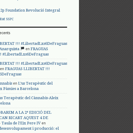
Revolució Integral
p2p Foundation
itat
SSPC
ecents
BERTAT !!! #LibertadLxs6DeFraguas
en
 Anarquista
FRAGUAS
! #LibertadLxs6DeFraguas
BERTAT !!! #LibertadLxs6DeFraguas
en
FRAGUAS LLIBERTAT !!!
s6DeFraguas
en
annabis
L’us Terapèutic del
ix Pàmies a Barcelona
us Terapèutic del Cànnabis-Aleix
celona
BAREM A LA 2ª EDICIÓ DEL
CAN RICART AQUEST 4 DE
en
Taula de l'Eix Pere IV
 desenvolupament i producció: el