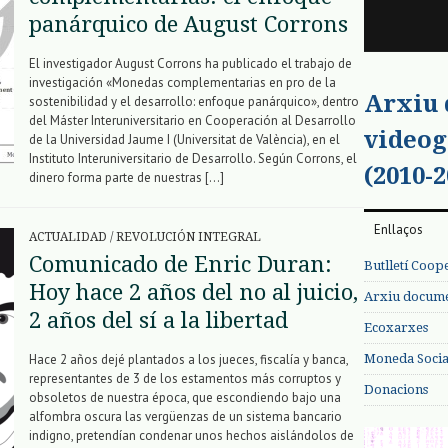
panárquico de August Corrons
El investigador August Corrons ha publicado el trabajo de
investigación «Monedas complementarias en pro de la
Arxiu
sostenibilidad y el desarrollo: enfoque panárquico», dentro
del Máster Interuniversitario en Cooperación al Desarrollo
videog
de la Universidad Jaume I (Universitat de València), en el
Instituto Interuniversitario de Desarrollo. Según Corrons, el
(2010-2
dinero forma parte de nuestras […]
Enllaços
ACTUALIDAD
/
REVOLUCIÓN INTEGRAL
Comunicado de Enric Duran:
Butlletí Coop
Hoy hace 2 años del no al juicio,
Arxiu documen
2 años del sí a la libertad
Ecoxarxes
Moneda Social
Hace 2 años dejé plantados a los jueces, fiscalía y banca,
representantes de 3 de los estamentos más corruptos y
Donacions
obsoletos de nuestra época, que escondiendo bajo una
alfombra oscura las vergüenzas de un sistema bancario
indigno, pretendían condenar unos hechos aislándolos de