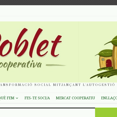
ANSFORMACIÓ SOCIAL MITJANÇANT L'AUTOGESTIÓ 
QUÈ FEM
FES-TE SOCI/A
MERCAT COOPERATIU
ENLLAÇ