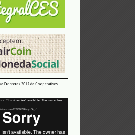
e Fronteres 2017 de Cooperatives
or: This video isn't available. The owner has
tps://vimeo.com/227063970?loop=0&_=1