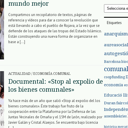
mundo mejor
Arxius
Compartimos un recopilatorio de textos, páginas de
referencia y vídeos para dar a conocer la revolución que
Etiquetes
está llevando a cabo el pueblo de Rojava, a la vez que se
defiende de los ataques de las tropas del Estado Islámico.
anarquism
Están construyendo una nueva forma de organizarse en
base a […]
aureasocia
autogesti
Barcelona
bio
comuna
ACTUALIDAD
/
ECONOMÍA COMUNAL
coopfunding
Documental: «Stop al expolio de
economia
ec
los bienes comunales»
Educació ll
Ya hace más de un año que salió «Stop al expolio del los
Duran
fairco
bienes comunales». Éste trabajo fue fruto de la
Independèn
cooperación entre la Plataforma por la Defensa de las
assembleàries
Juntas Vecinales de Omaña y el 15M de León, realizado por
Javier Galán y Cristal Alaejos. Se encuentra bajo licencia
històrica
mercat
[…]