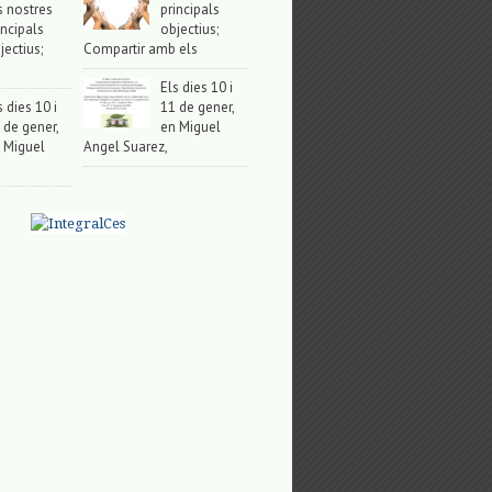
s nostres
principals
incipals
objectius;
jectius;
Compartir amb els
Els dies 10 i
s dies 10 i
11 de gener,
 de gener,
en Miguel
 Miguel
Angel Suarez,