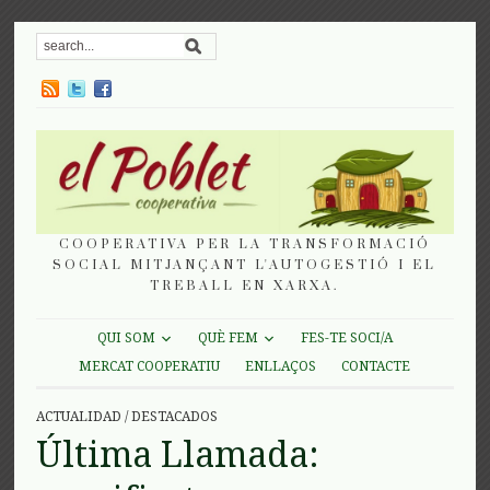
COOPERATIVA PER LA TRANSFORMACIÓ
SOCIAL MITJANÇANT L'AUTOGESTIÓ I EL
TREBALL EN XARXA.
QUI SOM
QUÈ FEM
FES-TE SOCI/A
MERCAT COOPERATIU
ENLLAÇOS
CONTACTE
ACTUALIDAD
/
DESTACADOS
Última Llamada: