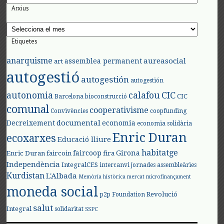
Arxius
Arxius
Etiquetes
anarquisme
aureasocial
assemblea permanent
art
autogestió
autogestión
autogestión
autonomia
calafou
CIC
CIC
Barcelona
bioconstrucció
comunal
cooperativisme
Convivències
coopfunding
documental
Decreixement
economia
economia solidària
Enric Duran
ecoxarxes
Educació lliure
habitatge
faircoop
Girona
Enric Duran
faircoin
fira
Independència
IntegralCES
intercanvi
jornades assembleàries
Kurdistan
L'Albada
Memòria històrica
mercat
microfinançament
moneda social
Revolució
p2p Foundation
salut
Integral
solidaritat
SSPC