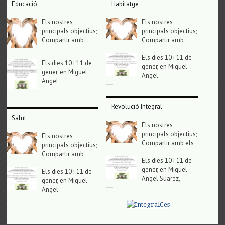
Educació
Habitatge
Els nostres
Els nostres
principals objectius;
principals objectius;
Compartir amb
Compartir amb
Els dies 10 i 11 de
Els dies 10 i 11 de
gener, en Miguel
gener, en Miguel
Angel
Angel
Revolució Integral
Salut
Els nostres
principals objectius;
Els nostres
Compartir amb els
principals objectius;
Compartir amb
Els dies 10 i 11 de
gener, en Miguel
Els dies 10 i 11 de
Angel Suarez,
gener, en Miguel
Angel