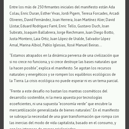
Entre los más de 250 firmantes iniciales del manifiesto están Ada
Colau, Enric Duran, Esther Vivas, Jordi Pigem, Teresa Forcades, Arcadi
Oliveres, David Fernàndez, Joan Herrera, Joan Martínez Alier, David
Llistar, Eduard Rodríguez Farré, Enric Tello, Gustavo Duch, Joan
Subirats, Joaquim Ballabrera, Jorge Riechmann, Juan Diego Botto,
Justa Montero, Laia Ortiz, Juan López de Uralde, Salvador López
Arnal, Marina Albiol, Pablo Iglesias, Xosé Manuel Beiras…
“Estamos atrapados en la dinámica perversa de una civilización que
si no crece no funciona, y si crece destruye las bases naturales que
la hacen posible”, explica el manifiesto. Se agotan los recursos
naturales y energéticos y se rompen los equilibrios ecológicos de
la Tierra. La crisis ecológica no puede esperar ni es un tema parcial.
“Frente a este desafío no bastan los mantras cosméticos del
desarrollo sostenible, ni la mera apuesta por tecnologías
ecoeficientes, ni una supuesta “economía verde” que encubre la
mercantilización generalizada de bienes naturales”. En el manifiesto
se subraya la necesidad de una gran transformación que rompa con
las inercias del modo de vida capitalista, basado en el consumo, y