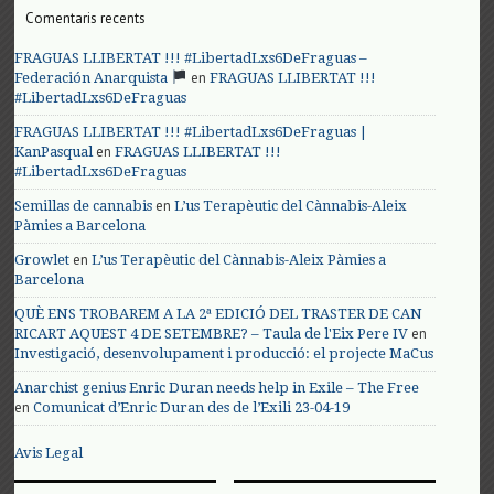
Comentaris recents
FRAGUAS LLIBERTAT !!! #LibertadLxs6DeFraguas –
en
Federación Anarquista
FRAGUAS LLIBERTAT !!!
#LibertadLxs6DeFraguas
FRAGUAS LLIBERTAT !!! #LibertadLxs6DeFraguas |
en
KanPasqual
FRAGUAS LLIBERTAT !!!
#LibertadLxs6DeFraguas
en
Semillas de cannabis
L’us Terapèutic del Cànnabis-Aleix
Pàmies a Barcelona
en
Growlet
L’us Terapèutic del Cànnabis-Aleix Pàmies a
Barcelona
QUÈ ENS TROBAREM A LA 2ª EDICIÓ DEL TRASTER DE CAN
en
RICART AQUEST 4 DE SETEMBRE? – Taula de l'Eix Pere IV
Investigació, desenvolupament i producció: el projecte MaCus
Anarchist genius Enric Duran needs help in Exile – The Free
en
Comunicat d’Enric Duran des de l’Exili 23-04-19
Avis Legal