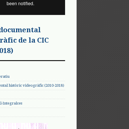
 documental
ràfic de la CIC
018)
eratiu
tal històric videogràfic (2010-2018)
-Integralces