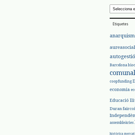
Arxius
Etiquetes
anarquism
aureasocia
autogesti
Barcelona
bio
comuna
coopfunding
economia
ec
Educació ll
Duran
fairco
Independèn
assembleàries
històrica
mercat