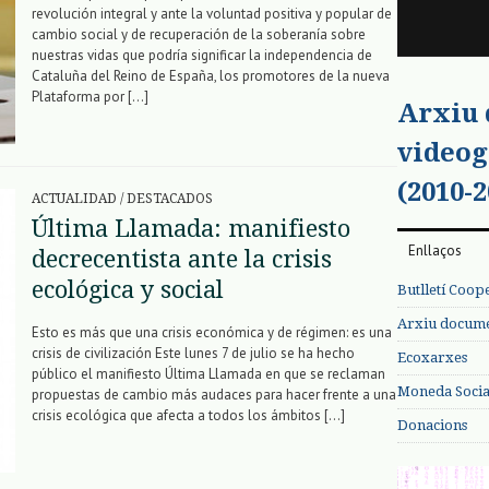
revolución integral y ante la voluntad positiva y popular de
cambio social y de recuperación de la soberanía sobre
nuestras vidas que podría significar la independencia de
Cataluña del Reino de España, los promotores de la nueva
Plataforma por […]
Arxiu
videog
(2010-2
ACTUALIDAD
/
DESTACADOS
Última Llamada: manifiesto
Enllaços
decrecentista ante la crisis
ecológica y social
Butlletí Coop
Arxiu documen
Esto es más que una crisis económica y de régimen: es una
crisis de civilización Este lunes 7 de julio se ha hecho
Ecoxarxes
público el manifiesto Última Llamada en que se reclaman
Moneda Social
propuestas de cambio más audaces para hacer frente a una
crisis ecológica que afecta a todos los ámbitos […]
Donacions