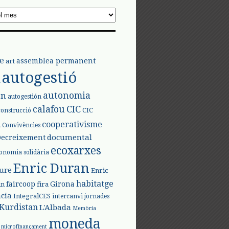
e
assemblea permanent
art
autogestió
l
autonomia
ón
autogestión
calafou
CIC
CIC
construcció
l
cooperativisme
Convivències
documental
Decreixement
ecoxarxes
onomia solidària
Enric Duran
iure
Enric
habitatge
faircoop
Girona
in
fira
cia
IntegralCES
intercanvi
jornades
Kurdistan
L'Albada
Memòria
moneda
microfinançament