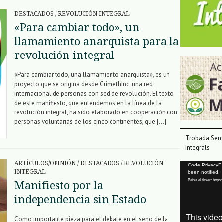
DESTACADOS
/
REVOLUCIÓN INTEGRAL
«Para cambiar todo», un
llamamiento anarquista para la
revolución integral
«Para cambiar todo, una llamamiento anarquista», es un
proyecto que se origina desde CrimethInc, una red
internacional de personas con sed de revolución. El texto
de este manifiesto, que entendemos en la línea de la
revolución integral, ha sido elaborado en cooperación con
personas voluntarias de los cinco continentes, que […]
Trobada Sens
Integrals
ARTÍCULOS/OPINIÓN
/
DESTACADOS
/
REVOLUCIÓN
Reproductor
Code PrivacyErr
INTEGRAL
been notified.
de
Baixa el fitxer: ht
Manifiesto por la
vídeo
independencia sin Estado
Como importante pieza para el debate en el seno de la