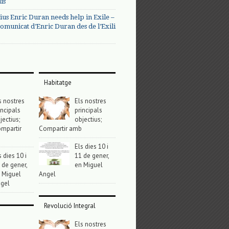
us
ius Enric Duran needs help in Exile –
omunicat d’Enric Duran des de l’Exili
Habitatge
s nostres
Els nostres
incipals
principals
jectius;
objectius;
mpartir
Compartir amb
Els dies 10 i
s dies 10 i
11 de gener,
 de gener,
en Miguel
 Miguel
Angel
gel
Revolució Integral
Els nostres