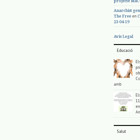
projecte MaC
Anarchist gen
en
The Free
C
23-04-19
Avis Legal
Educació
El
pr
ob
Co
amb
El
11
en
An
Salut