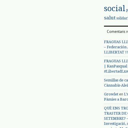
social
salut
solidar
Comentaris r
FRAGUAS LLI
– Federación
LLIBERTAT !!
FRAGUAS LLI
| KanPasqual
#LibertadLx
Semillas de c
Cànnabis-Ale
en
Growlet
L’
Pàmies a Bar
QUÈ ENS TRO
TRASTER DE 
SETEMBRE? – 
Investigació,