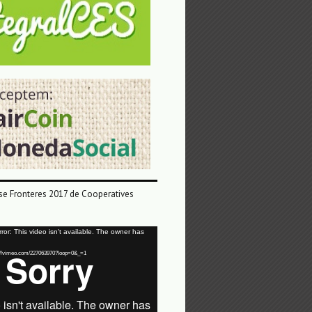
e Fronteres 2017 de Cooperatives
or: This video isn't available. The owner has
tps://vimeo.com/227063970?loop=0&_=1