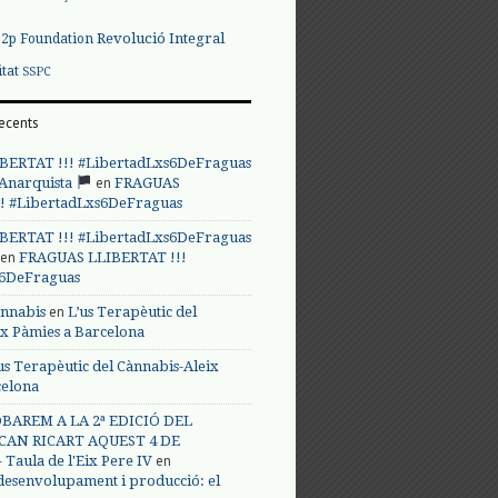
Revolució Integral
p2p Foundation
itat
SSPC
ecents
BERTAT !!! #LibertadLxs6DeFraguas
en
 Anarquista
FRAGUAS
! #LibertadLxs6DeFraguas
BERTAT !!! #LibertadLxs6DeFraguas
en
FRAGUAS LLIBERTAT !!!
s6DeFraguas
en
annabis
L’us Terapèutic del
ix Pàmies a Barcelona
us Terapèutic del Cànnabis-Aleix
celona
BAREM A LA 2ª EDICIÓ DEL
CAN RICART AQUEST 4 DE
en
Taula de l'Eix Pere IV
 desenvolupament i producció: el