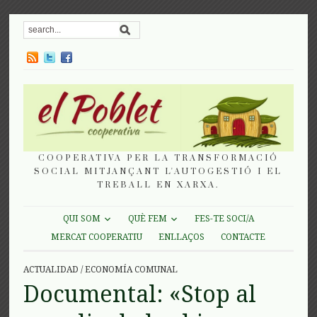
COOPERATIVA PER LA TRANSFORMACIÓ
SOCIAL MITJANÇANT L'AUTOGESTIÓ I EL
TREBALL EN XARXA.
QUI SOM
QUÈ FEM
FES-TE SOCI/A
MERCAT COOPERATIU
ENLLAÇOS
CONTACTE
ACTUALIDAD
/
ECONOMÍA COMUNAL
Documental: «Stop al