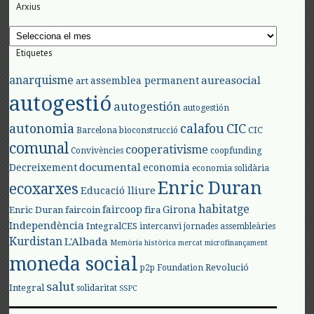
Arxius
Arxius
Etiquetes
anarquisme
aureasocial
assemblea permanent
art
autogestió
autogestión
autogestión
autonomia
calafou
CIC
CIC
Barcelona
bioconstrucció
comunal
cooperativisme
Convivències
coopfunding
documental
Decreixement
economia
economia solidària
Enric Duran
ecoxarxes
Educació lliure
habitatge
faircoop
Girona
Enric Duran
faircoin
fira
Independència
IntegralCES
intercanvi
jornades assembleàries
Kurdistan
L'Albada
Memòria històrica
mercat
microfinançament
moneda social
Revolució
p2p Foundation
salut
Integral
solidaritat
SSPC