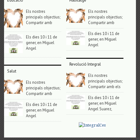
Educació
Habitatge
Els nostres
Els nostres
principals objectius;
principals objectius;
Compartir amb
Compartir amb
Els dies 10 i 11 de
Els dies 10 i 11 de
gener, en Miguel
gener, en Miguel
Angel
Angel
Revolució Integral
Salut
Els nostres
principals objectius;
Els nostres
Compartir amb els
principals objectius;
Compartir amb
Els dies 10 i 11 de
gener, en Miguel
Els dies 10 i 11 de
Angel Suarez,
gener, en Miguel
Angel