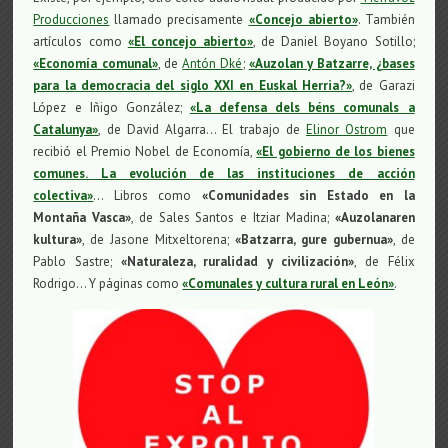
Producciones
llamado precisamente
«Concejo abierto»
. También
artículos como
«El concejo abierto»
, de Daniel Boyano Sotillo;
«Economía comunal»
, de
Antón Dké
;
«Auzolan y Batzarre, ¿bases
para la democracia del siglo XXI en Euskal Herria?»
, de Garazi
López e Iñigo González;
«La defensa dels béns comunals a
Catalunya»
, de David Algarra… El trabajo de
Elinor Ostrom
que
recibió el Premio Nobel de Economía,
«El gobierno de los bienes
comunes. La evolución de las instituciones de acción
colectiva
»
… Libros como
«Comunidades sin Estado en la
Montaña Vasca»
, de Sales Santos e Itziar Madina;
«Auzolanaren
kultura»
, de Jasone Mitxeltorena;
«Batzarra, gure gubernua»
, de
Pablo Sastre;
«Naturaleza, ruralidad y civilización»
, de Félix
Rodrigo… Y páginas como
«Comunales y cultura rural en León»
.