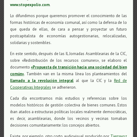
www.stopexpolio.com
.
Lo difundimos porque queremos promover el conocimiento de las
formas históricas de economía comunal, así como la defensa de lo
que queda de ellas, de cara a pensar y proyectar un futuro
postcapitalista de economías autogestionarias, relocalizadas,
solidarias y sostenibles.
En este sentido, después de las IL Jornadas Asamblearias de la CIC,
sobre «Redistribución de los recursos comunes», se elaboro el
documento
«Propuesta de transición hacia una sociedad del bien
común»
. También van en la misma línea los planteamientos del
llamado a la revolución integral
al que la CIC y la
Red de
Cooperativas Integrales
se adherieron.
Cada día encontramos más estudios y referencias sobre los
modelos históricos de gestión colectiva de bienes comunes. Estos
iban atados a estructuras políticas locales realmente democráticas,
es decir, asamblearias, donde los vecinos y vecinas tomaban
decisiones comunitariamente: los concejos abiertos.
Existe, por ejemplo, otro corto audiovisual producido por
Tierravoz