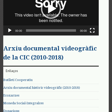
00:00
00:00
Arxiu documental videogràfic
de la CIC (2010-2018)
Enllaços
Butlletí Cooperatiu
Arxiu documental històric videogràfic (2010-2018)
Ecoxarxes
Moneda Social-Integralces
Donacions