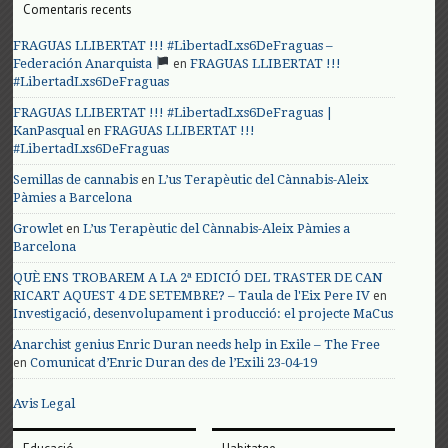
Comentaris recents
FRAGUAS LLIBERTAT !!! #LibertadLxs6DeFraguas –
en
Federación Anarquista
FRAGUAS LLIBERTAT !!!
#LibertadLxs6DeFraguas
FRAGUAS LLIBERTAT !!! #LibertadLxs6DeFraguas |
en
KanPasqual
FRAGUAS LLIBERTAT !!!
#LibertadLxs6DeFraguas
en
Semillas de cannabis
L’us Terapèutic del Cànnabis-Aleix
Pàmies a Barcelona
en
Growlet
L’us Terapèutic del Cànnabis-Aleix Pàmies a
Barcelona
QUÈ ENS TROBAREM A LA 2ª EDICIÓ DEL TRASTER DE CAN
en
RICART AQUEST 4 DE SETEMBRE? – Taula de l'Eix Pere IV
Investigació, desenvolupament i producció: el projecte MaCus
Anarchist genius Enric Duran needs help in Exile – The Free
en
Comunicat d’Enric Duran des de l’Exili 23-04-19
Avis Legal