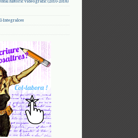
tal històric videogràfic (2010-2018)
-Integralces