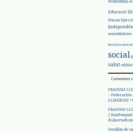
economia
ec
Educació ll
Duran
fairco
Independèn
assembleàries
històrica
mercat
social
salut
solidar
Comentaris r
FRAGUAS LLI
– Federación
LLIBERTAT !!
FRAGUAS LLI
| KanPasqual
#LibertadLx
Semillas de c