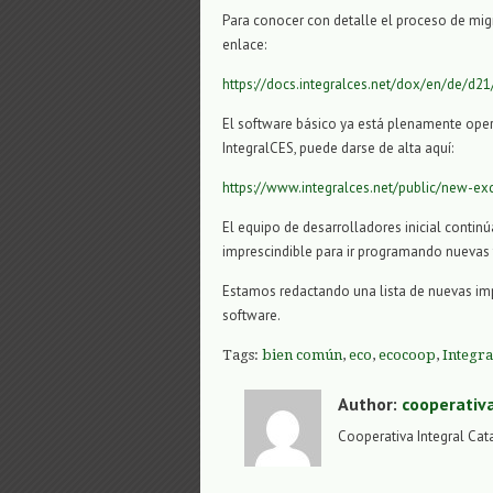
Para conocer con detalle el proceso de migr
enlace:
https://docs.integralces.net/dox/en/de/d2
El software básico ya está plenamente opera
IntegralCES, puede darse de alta aquí:
https://www.integralces.net/public/new-e
El equipo de desarrolladores inicial contin
imprescindible para ir programando nuevas
Estamos redactando una lista de nuevas impl
software.
Tags:
bien común
,
eco
,
ecocoop
,
Integr
Author:
cooperativ
Cooperativa Integral Cat