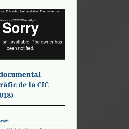
or: This video isn't available. The owner has
tps://vimeo.com/227063970?loop=0&_=1
 documental
ràfic de la CIC
018)
eratiu