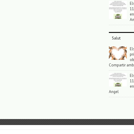
El
11
en
An
Salut
El
pr
ob
Compartir amb
El
11
en
Angel