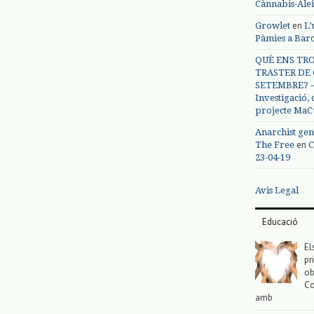
Cànnabis-Ale
en
Growlet
L’
Pàmies a Bar
QUÈ ENS TRO
TRASTER DE 
SETEMBRE? – 
Investigació,
projecte MaC
Anarchist gen
en
The Free
C
23-04-19
Avis Legal
Educació
El
pr
ob
Co
amb