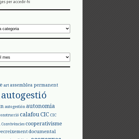
ges per accedir-hi
e
assemblea permanent
art
autogestió
l
autonomia
ón
autogestión
calafou
CIC
CIC
construcció
l
cooperativisme
Convivències
documental
Decreixement