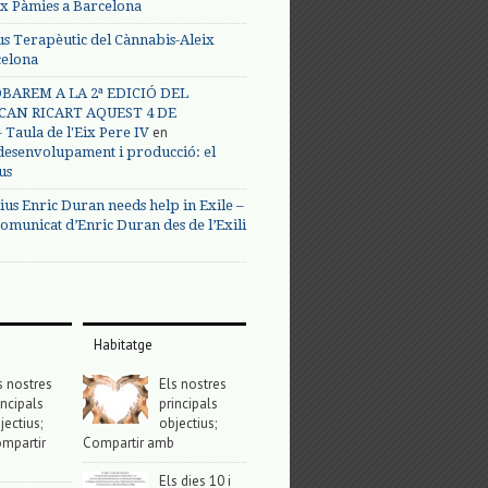
ix Pàmies a Barcelona
us Terapèutic del Cànnabis-Aleix
celona
BAREM A LA 2ª EDICIÓ DEL
CAN RICART AQUEST 4 DE
en
Taula de l'Eix Pere IV
 desenvolupament i producció: el
us
ius Enric Duran needs help in Exile –
omunicat d’Enric Duran des de l’Exili
Habitatge
s nostres
Els nostres
incipals
principals
jectius;
objectius;
mpartir
Compartir amb
Els dies 10 i