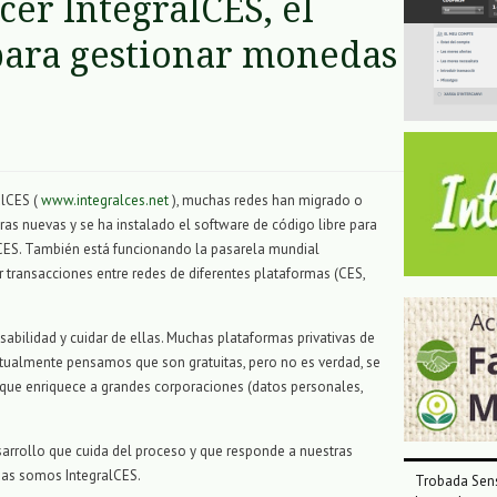
er IntegralCES, el
para gestionar monedas
alCES (
www.integralces.net
), muchas redes han migrado o
ras nuevas y se ha instalado el software de código libre para
CES.
También está funcionando la pasarela mundial
r transacciones entre redes de diferentes plataformas (CES,
abilidad y cuidar de ellas.
Muchas plataformas privativas de
itualmente pensamos que son gratuitas, pero no es verdad, se
ue enriquece a grandes corporaciones (datos personales,
sarrollo que cuida del proceso y que responde a nuestras
das somos IntegralCES.
Trobada Sens