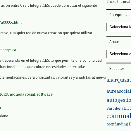
Clicka les imat
ación entre CES y IntegralCES, puede consultar el siguiente
Categories
1/a00006.html
Categories
tivo, cualquier red de nueva creación que quiera utilizar
Arxius
xchange-ca
Arxius
úa trabajando en el IntegralCES, lo que permite una continuidad
 funcionalidades que cubran necesidades detectadas.
Etiquetes
ementaciones, para priorizarlas, valorarlas y añadirlas al nuevo
anarquism
aureasocia
alCES
,
moneda social
,
software
autogesti
a
Barcelona
bio
comuna
alana
coopfunding