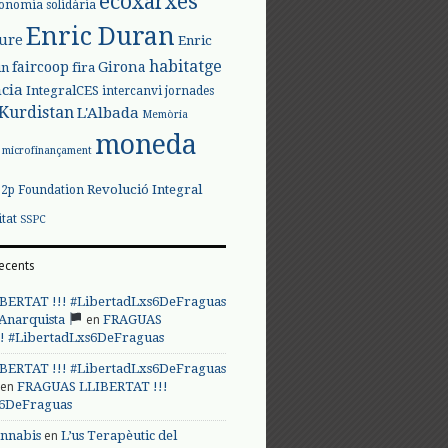
ecoxarxes
onomia solidària
Enric Duran
iure
Enric
habitatge
faircoop
Girona
in
fira
cia
IntegralCES
intercanvi
jornades
Kurdistan
L'Albada
Memòria
moneda
microfinançament
Revolució Integral
p2p Foundation
itat
SSPC
ecents
BERTAT !!! #LibertadLxs6DeFraguas
en
 Anarquista
FRAGUAS
! #LibertadLxs6DeFraguas
BERTAT !!! #LibertadLxs6DeFraguas
en
FRAGUAS LLIBERTAT !!!
s6DeFraguas
en
annabis
L’us Terapèutic del