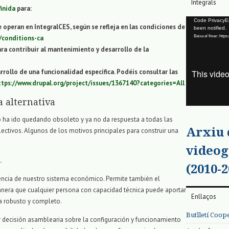
Integrals
inida
para:
Reproductor
Code PrivacyErr
e operan en IntegralCES, según se refleja en las condiciones de
been notified.
de
Baixa el fitxer: ht
c/conditions-ca
vídeo
ra contribuir al mantenimiento y desarrollo de la
arrollo de una funcionalidad específica. Podéis consultar las
ttps://www.drupal.org/project/issues/1367140?categories=All
 alternativa
 ha ido quedando obsoleto y ya no da respuesta a todas las
Arxiu
ectivos. Algunos de los motivos principales para construir una
videog
.
(2010-2
rencia de nuestro sistema económico. Permite también el
anera que cualquier persona con capacidad técnica puede aportar
Enllaços
ma robusto y completo.
Butlletí Coop
er decisión asamblearia sobre la configuración y funcionamiento