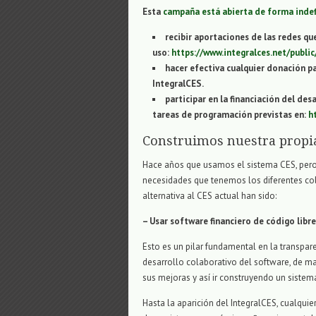
Esta
campaña está abierta de forma indef
recibir aportaciones de las redes qu
uso:
https://www.integralces.net/publi
hacer efectiva cualquier donación pa
IntegralCES.
participar en la financiación del des
tareas de programación previstas en:
h
Construimos nuestra propia
Hace años que usamos el sistema CES, pero
necesidades que tenemos los diferentes col
alternativa al CES actual han sido:
– Usar software financiero de código libre
Esto es un pilar fundamental en la transpa
desarrollo colaborativo del software, de m
sus mejoras y así ir construyendo un siste
Hasta la aparición del IntegralCES, cualqui