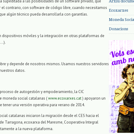
a supeditada a las posibilidades de un software privado, que
Arxiu documen
 el contrario, con software de código libre, cuando necesitamos
Ecoxarxes
que algún técnico pueda desarrollarla con garantías.
Moneda Social
Donacions
 dispositivos móviles y la integración en otras plataformas de
 …).
libre y depende de nosotros mismos.
Usamos nuestros servidores
nuestros datos.
 proceso de autogestión y empoderamiento, la CIC
 de moneda social catalanas (
www.ecoxarxes.cat
) apoyaron un
e tener una versión operativa para verano de 2014.
ocial catalanas iniciaron la migración desde el CES hacia el
 de Tarragona, ecoxarxa del Maresme, Cooperativa Integral
ectamente a la nueva plataforma.