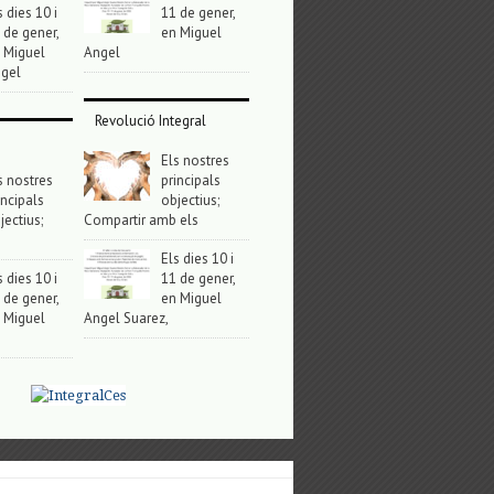
s dies 10 i
11 de gener,
 de gener,
en Miguel
 Miguel
Angel
gel
Revolució Integral
Els nostres
s nostres
principals
incipals
objectius;
jectius;
Compartir amb els
Els dies 10 i
s dies 10 i
11 de gener,
 de gener,
en Miguel
 Miguel
Angel Suarez,