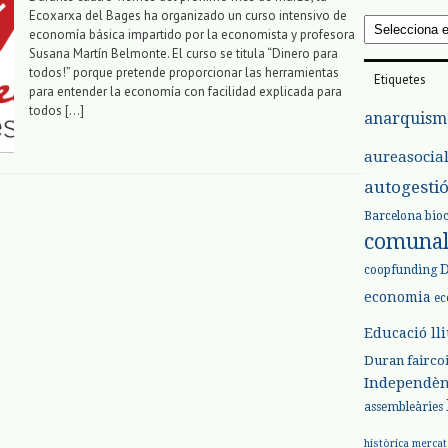
Ecoxarxa del Bages ha organizado un curso intensivo de
Arxius
economía básica impartido por la economista y profesora
Susana Martín Belmonte. El curso se titula “Dinero para
todos!” porque pretende proporcionar las herramientas
Etiquetes
para entender la economía con facilidad explicada para
todos […]
anarquism
aureasocia
autogesti
Barcelona
bio
comuna
coopfunding
economia
ec
Educació ll
Duran
fairco
Independèn
assembleàries
històrica
mercat