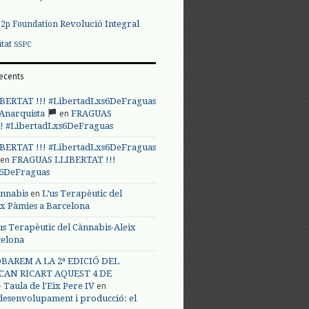
Revolució Integral
p2p Foundation
itat
SSPC
ecents
BERTAT !!! #LibertadLxs6DeFraguas
en
 Anarquista
FRAGUAS
! #LibertadLxs6DeFraguas
BERTAT !!! #LibertadLxs6DeFraguas
en
FRAGUAS LLIBERTAT !!!
s6DeFraguas
en
annabis
L’us Terapèutic del
ix Pàmies a Barcelona
us Terapèutic del Cànnabis-Aleix
celona
BAREM A LA 2ª EDICIÓ DEL
CAN RICART AQUEST 4 DE
en
Taula de l'Eix Pere IV
 desenvolupament i producció: el