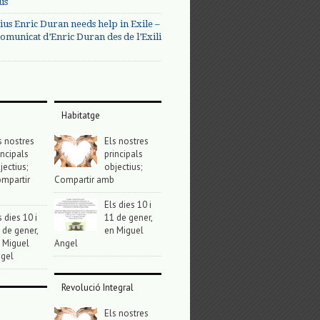
us
ius Enric Duran needs help in Exile –
omunicat d’Enric Duran des de l’Exili
Habitatge
s nostres
Els nostres
incipals
principals
jectius;
objectius;
mpartir
Compartir amb
Els dies 10 i
s dies 10 i
11 de gener,
 de gener,
en Miguel
 Miguel
Angel
gel
Revolució Integral
Els nostres