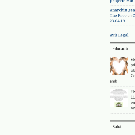
projecte MaC
Anarchist gen
en
The Free
C
23-04-19
Avis Legal
Educació
El
pr
ob
Co
amb
El
11
en
An
Salut