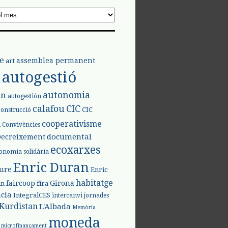
e
assemblea permanent
art
autogestió
l
autonomia
ón
autogestión
calafou
CIC
CIC
construcció
l
cooperativisme
Convivències
documental
Decreixement
ecoxarxes
onomia solidària
Enric Duran
iure
Enric
habitatge
faircoop
Girona
in
fira
cia
IntegralCES
intercanvi
jornades
Kurdistan
L'Albada
Memòria
moneda
microfinançament