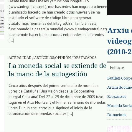
Desde hace unos meses ya funciona IntegralCES
( www.integralces.net ), muchas redes han migrado o tienen
planificado hacerlo, se han creado otras nuevas y se ha
instalado el software de código libre para generar
plataformas hermanas del IntegralCES. También está
Arxiu
funcionando la pasarela mundial (www.clearingcentral.net)
que permite hacer transacciones entre redes de diferentes
videog
[…]
(2010-2
ACTUALIDAD
/
ARTÍCULOS/OPINIÓN
/
DESTACADOS
La moneda social se extiende de
Enllaços
la mano de la autogestión
Butlletí Coop
Cinco años después del primer seminario de monedas
Arxiu documen
libres de Cataluña [Una visión desde la Cooperativa
Ecoxarxes
Integral Catalana] Del 27 al 29 de diciembre de 2009 tuvo
lugar en el Alto Montseny el Primer seminario de monedas
Moneda Social
libres,1 unun encuentro que significó el inicio de la
coordinación de monedas sociales […]
Donacions