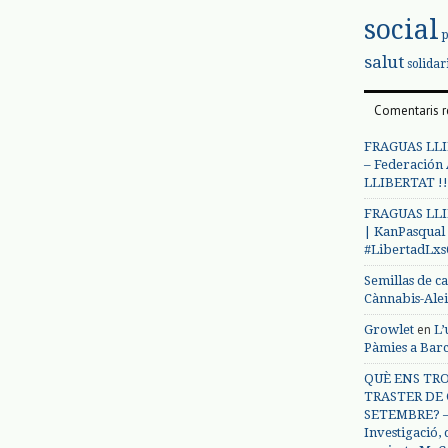
social
salut
solidar
Comentaris r
FRAGUAS LLI
– Federación
LLIBERTAT !!
FRAGUAS LLI
| KanPasqual
#LibertadLx
Semillas de c
Cànnabis-Ale
en
Growlet
L’
Pàmies a Bar
QUÈ ENS TRO
TRASTER DE 
SETEMBRE? – 
Investigació,