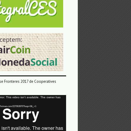
e Fronteres 2017 de Cooperatives
or: This video isn't available. The owner has
tps://vimeo.com/227063970?loop=0&_=1