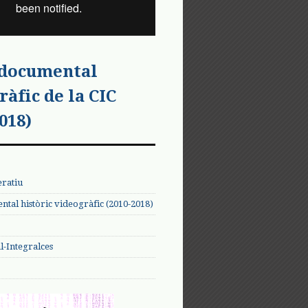
 documental
ràfic de la CIC
018)
eratiu
tal històric videogràfic (2010-2018)
-Integralces