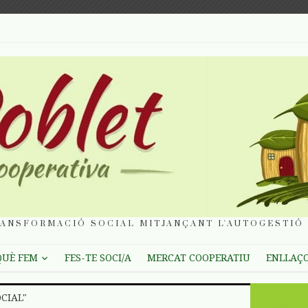
ANSFORMACIÓ SOCIAL MITJANÇANT L'AUTOGESTIÓ 
QUÈ FEM
FES-TE SOCI/A
MERCAT COOPERATIU
ENLLAÇ
CIAL"