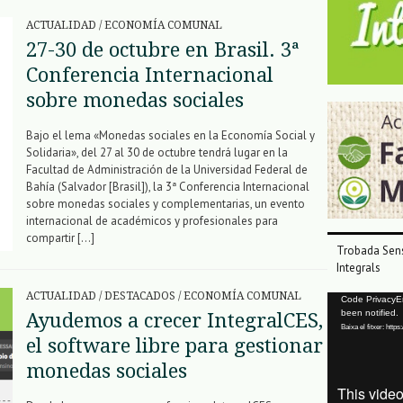
ACTUALIDAD
/
ECONOMÍA COMUNAL
27-30 de octubre en Brasil. 3ª
Conferencia Internacional
sobre monedas sociales
Bajo el lema «Monedas sociales en la Economía Social y
Solidaria», del 27 al 30 de octubre tendrá lugar en la
Facultad de Administración de la Universidad Federal de
Bahía (Salvador [Brasil]), la 3ª Conferencia Internacional
sobre monedas sociales y complementarias, un evento
internacional de académicos y profesionales para
compartir […]
Trobada Sens
Integrals
ACTUALIDAD
/
DESTACADOS
/
ECONOMÍA COMUNAL
Reproductor
Code PrivacyErr
been notified.
Ayudemos a crecer IntegralCES,
de
Baixa el fitxer: ht
vídeo
el software libre para gestionar
monedas sociales