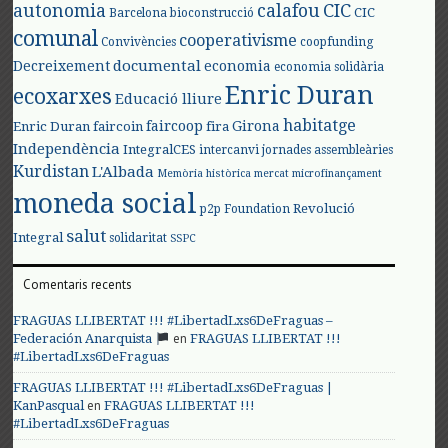
autonomia
calafou
CIC
CIC
Barcelona
bioconstrucció
comunal
cooperativisme
Convivències
coopfunding
documental
Decreixement
economia
economia solidària
Enric Duran
ecoxarxes
Educació lliure
habitatge
faircoop
Girona
Enric Duran
faircoin
fira
Independència
IntegralCES
intercanvi
jornades assembleàries
Kurdistan
L'Albada
Memòria històrica
mercat
microfinançament
moneda social
Revolució
p2p Foundation
salut
Integral
solidaritat
SSPC
Comentaris recents
FRAGUAS LLIBERTAT !!! #LibertadLxs6DeFraguas –
en
Federación Anarquista
FRAGUAS LLIBERTAT !!!
#LibertadLxs6DeFraguas
FRAGUAS LLIBERTAT !!! #LibertadLxs6DeFraguas |
en
KanPasqual
FRAGUAS LLIBERTAT !!!
#LibertadLxs6DeFraguas