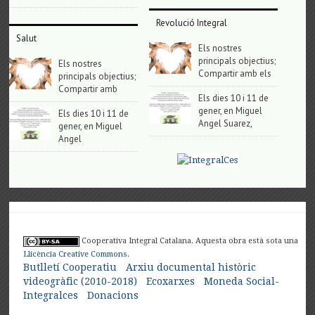
Revolució Integral
Salut
Els nostres
principals objectius;
Els nostres
Compartir amb els
principals objectius;
Compartir amb
Els dies 10 i 11 de
gener, en Miguel
Els dies 10 i 11 de
Angel Suarez,
gener, en Miguel
Angel
Cooperativa Integral Catalana. Aquesta obra està sota una
Llicència Creative Commons
.
Butlletí Cooperatiu
Arxiu documental històric
videogràfic (2010-2018)
Ecoxarxes
Moneda Social-
Integralces
Donacions