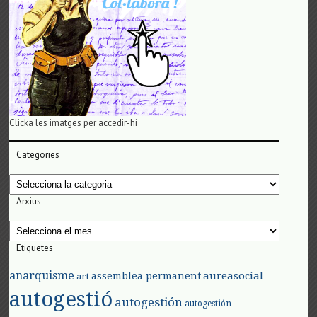
Clicka les imatges per accedir-hi
Categories
Categories
Arxius
Arxius
Etiquetes
anarquisme
aureasocial
assemblea permanent
art
autogestió
autogestión
autogestión