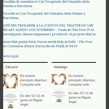
en
Semillas de cannabis
L’us Terapèutic del Cànnabis-Aleix
Pàmies a Barcelona
en
Growlet
L’us Terapèutic del Cànnabis-Aleix Pàmies a
Barcelona
QUÈ ENS TROBAREM A LA 2ª EDICIÓ DEL TRASTER DE CAN
en
RICART AQUEST 4 DE SETEMBRE? – Taula de l'Eix Pere IV
Investigació, desenvolupament i producció: el projecte MaCus
Anarchist genius Enric Duran needs help in Exile – The Free
en
Comunicat d’Enric Duran des de l’Exili 23-04-19
Avis Legal
Educació
Habitatge
Els nostres
Els nostres
principals objectius;
principals objectius;
Compartir amb
Compartir amb
Els dies 10 i 11 de
Els dies 10 i 11 de
gener, en Miguel
gener, en Miguel
Angel
Angel