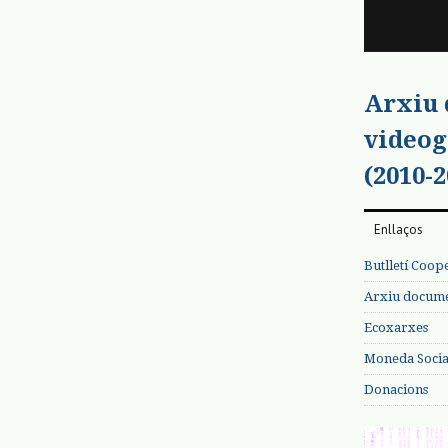
Arxiu
videog
(2010-2
Enllaços
Butlletí Coop
Arxiu documen
Ecoxarxes
Moneda Social
Donacions