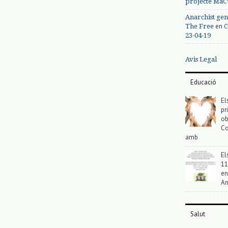
projecte MaC
Anarchist gen
en
The Free
C
23-04-19
Avis Legal
Educació
El
pr
ob
Co
amb
El
11
en
An
Salut