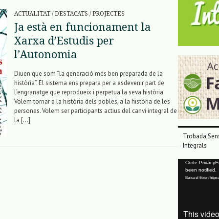
ACTUALITAT
/
DESTACATS
/
PROJECTES
Ja està en funcionament la
Xarxa d’Estudis per
l’Autonomia
Diuen que som “la generació més ben preparada de la
història”. El sistema ens prepara per a esdevenir part de
l’engranatge que reprodueix i perpetua la seva història.
Volem tornar a la història dels pobles, a la història de les
persones. Volem ser participants actius del canvi integral de
la […]
Trobada Sens
Integrals
Reproductor
Code PrivacyErr
been notified.
de
Baixa el fitxer: ht
vídeo