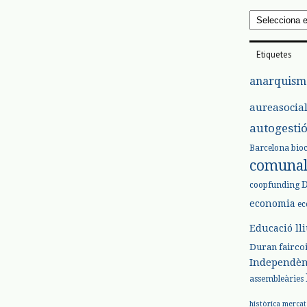
Arxius
Etiquetes
anarquism
aureasocia
autogesti
Barcelona
bio
comuna
coopfunding
economia
ec
Educació ll
Duran
fairco
Independèn
assembleàries
històrica
mercat