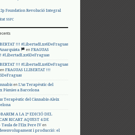
Revolució Integral
p2p Foundation
itat
SSPC
ecents
BERTAT !!! #LibertadLxs6DeFraguas
en
 Anarquista
FRAGUAS
! #LibertadLxs6DeFraguas
BERTAT !!! #LibertadLxs6DeFraguas
en
FRAGUAS LLIBERTAT !!!
s6DeFraguas
en
annabis
L’us Terapèutic del
ix Pàmies a Barcelona
us Terapèutic del Cànnabis-Aleix
celona
BAREM A LA 2ª EDICIÓ DEL
CAN RICART AQUEST 4 DE
en
Taula de l'Eix Pere IV
 desenvolupament i producció: el