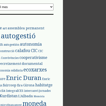
e
assemblea permanent
art
autogestió
l
autonomia
ón
autogestión
calafou
CIC
CIC
construcció
l
cooperativisme
Convivències
documental
Decreixement
ecoxarxes
onomia solidària
Enric Duran
iure
Enric
habitatge
faircoop
Girona
in
fira
cia
IntegralCES
intercanvi
jornades
Kurdistan
L'Albada
Memòria
moneda
microfinançament