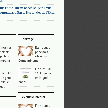
us
ius Enric Duran needs help in Exile –
omunicat d’Enric Duran des de l’Exili
Habitatge
s nostres
Els nostres
incipals
principals
jectius;
objectius;
mpartir
Compartir amb
Els dies 10 i
s dies 10 i
11 de gener,
 de gener,
en Miguel
 Miguel
Angel
gel
Revolució Integral
Els nostres