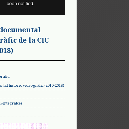
 documental
ràfic de la CIC
018)
eratiu
tal històric videogràfic (2010-2018)
-Integralces