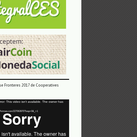
e Fronteres 2017 de Cooperatives
or: This video isn't available. The owner has
tps://vimeo.com/227063970?loop=0&_=1