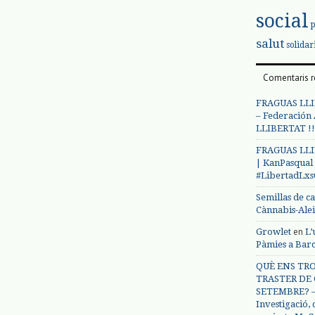
social
salut
solidar
Comentaris r
FRAGUAS LLI
– Federación
LLIBERTAT !!
FRAGUAS LLI
| KanPasqual
#LibertadLx
Semillas de c
Cànnabis-Ale
en
Growlet
L’
Pàmies a Bar
QUÈ ENS TRO
TRASTER DE 
SETEMBRE? – 
Investigació,