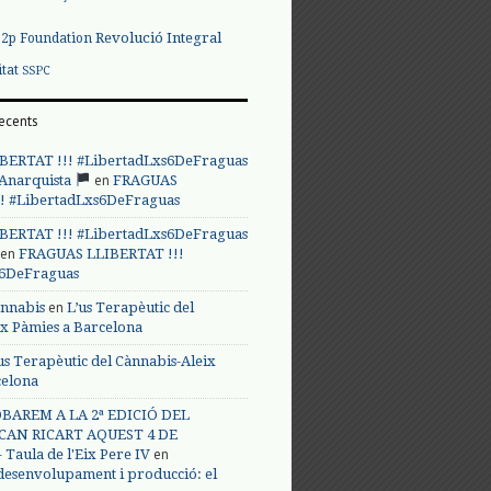
Revolució Integral
p2p Foundation
itat
SSPC
ecents
BERTAT !!! #LibertadLxs6DeFraguas
en
 Anarquista
FRAGUAS
! #LibertadLxs6DeFraguas
BERTAT !!! #LibertadLxs6DeFraguas
en
FRAGUAS LLIBERTAT !!!
s6DeFraguas
en
annabis
L’us Terapèutic del
ix Pàmies a Barcelona
us Terapèutic del Cànnabis-Aleix
celona
BAREM A LA 2ª EDICIÓ DEL
CAN RICART AQUEST 4 DE
en
Taula de l'Eix Pere IV
 desenvolupament i producció: el