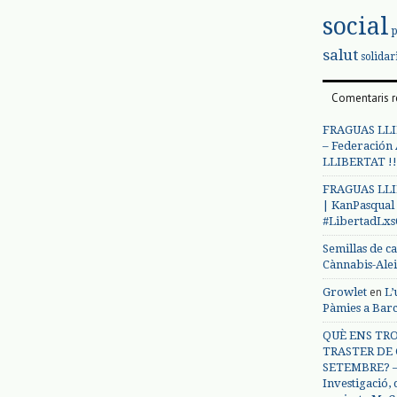
social
salut
solidar
Comentaris r
FRAGUAS LLI
– Federación
LLIBERTAT !!
FRAGUAS LLI
| KanPasqual
#LibertadLx
Semillas de c
Cànnabis-Ale
en
Growlet
L’
Pàmies a Bar
QUÈ ENS TRO
TRASTER DE 
SETEMBRE? – 
Investigació,