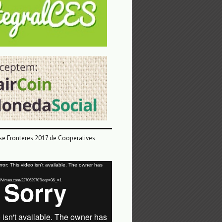
e Fronteres 2017 de Cooperatives
or: This video isn't available. The owner has
tps://vimeo.com/227063970?loop=0&_=1