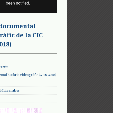
 documental
ràfic de la CIC
018)
eratiu
tal històric videogràfic (2010-2018)
-Integralces