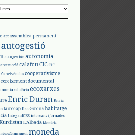
e
assemblea permanent
art
autogestió
l
autonomia
ón
autogestión
calafou
CIC
CIC
construcció
l
cooperativisme
Convivències
documental
Decreixement
ecoxarxes
onomia solidària
Enric Duran
iure
Enric
habitatge
faircoop
Girona
in
fira
cia
IntegralCES
intercanvi
jornades
Kurdistan
L'Albada
Memòria
moneda
microfinançament