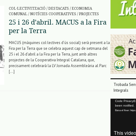
COL·LECTIVITZACIÓ
/
DESTACATS
/
ECONOMIA
COMUNAL
/
NOTÍCIES COOPERATIVES
/
PROJECTES
25 i 26 d’abril. MACUS a la Fira
per la Terra
MACUS (màquines col·lectives d’ús social) serà present a la
Fira per la Terra que se celebra aquest cap de setmana del
25 i el 26 d’abril a la Fira per la Terra, junt amb altres
projectes de la Cooperativa Integral Catalana, que,
precisament celebrarà la LV Jornada Assembleària al Parc
[…]
Trobada Sens
Integrals
Reproductor
Code PrivacyErr
been notified.
de
Baixa el fitxer: ht
vídeo