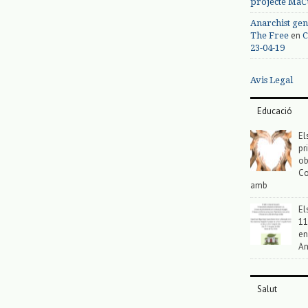
projecte MaC
Anarchist gen
en
The Free
C
23-04-19
Avis Legal
Educació
El
pr
ob
Co
amb
El
11
en
An
Salut