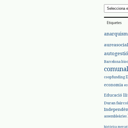
Arxius
Etiquetes
anarquism
aureasocia
autogesti
Barcelona
bio
comuna
coopfunding
economia
ec
Educació ll
Duran
fairco
Independèn
assembleàries
històrica
mercat