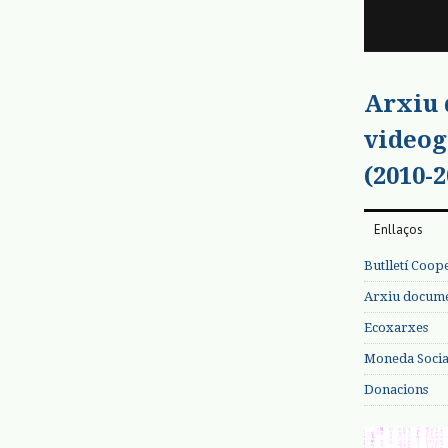
Arxiu
videog
(2010-2
Enllaços
Butlletí Coop
Arxiu documen
Ecoxarxes
Moneda Social
Donacions