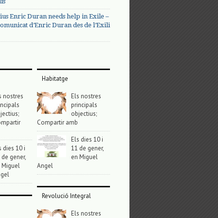
us
ius Enric Duran needs help in Exile –
omunicat d’Enric Duran des de l’Exili
Habitatge
s nostres
Els nostres
incipals
principals
jectius;
objectius;
mpartir
Compartir amb
Els dies 10 i
s dies 10 i
11 de gener,
 de gener,
en Miguel
 Miguel
Angel
gel
Revolució Integral
Els nostres