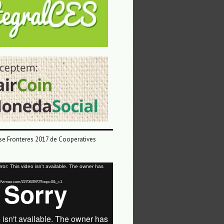
e Fronteres 2017 de Cooperatives
or: This video isn't available. The owner has
tps://vimeo.com/227063970?loop=0&_=1