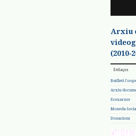
Arxiu
videog
(2010-2
Enllaços
Butlletí Coop
Arxiu documen
Ecoxarxes
Moneda Social
Donacions