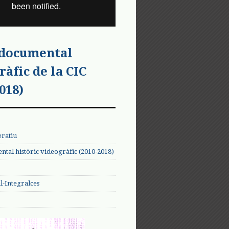
 documental
ràfic de la CIC
018)
eratiu
tal històric videogràfic (2010-2018)
-Integralces