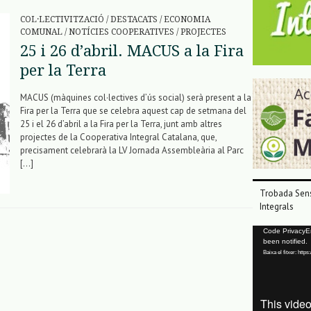
COL·LECTIVITZACIÓ
/
DESTACATS
/
ECONOMIA
COMUNAL
/
NOTÍCIES COOPERATIVES
/
PROJECTES
25 i 26 d’abril. MACUS a la Fira
per la Terra
MACUS (màquines col·lectives d’ús social) serà present a la
Fira per la Terra que se celebra aquest cap de setmana del
25 i el 26 d’abril a la Fira per la Terra, junt amb altres
projectes de la Cooperativa Integral Catalana, que,
precisament celebrarà la LV Jornada Assembleària al Parc
[…]
Trobada Sens
Integrals
Reproductor
Code PrivacyErr
been notified.
de
Baixa el fitxer: ht
vídeo