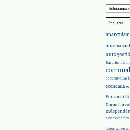
Arxius
Etiquetes
anarquism
aureasocia
autogesti
Barcelona
bio
comuna
coopfunding
economia
ec
Educació ll
Duran
fairco
Independèn
assembleàries
històrica
mercat