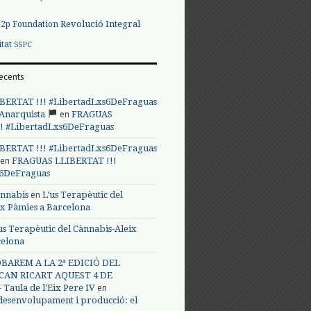
Revolució Integral
p2p Foundation
itat
SSPC
ecents
BERTAT !!! #LibertadLxs6DeFraguas
en
 Anarquista
FRAGUAS
! #LibertadLxs6DeFraguas
BERTAT !!! #LibertadLxs6DeFraguas
en
FRAGUAS LLIBERTAT !!!
s6DeFraguas
en
annabis
L’us Terapèutic del
ix Pàmies a Barcelona
us Terapèutic del Cànnabis-Aleix
celona
BAREM A LA 2ª EDICIÓ DEL
CAN RICART AQUEST 4 DE
en
Taula de l'Eix Pere IV
 desenvolupament i producció: el