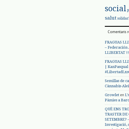
social
salut
solidar
Comentaris r
FRAGUAS LLI
– Federación
LLIBERTAT !!
FRAGUAS LLI
| KanPasqual
#LibertadLx
Semillas de c
Cànnabis-Ale
en
Growlet
L’
Pàmies a Bar
QUÈ ENS TRO
TRASTER DE 
SETEMBRE? – 
Investigació,