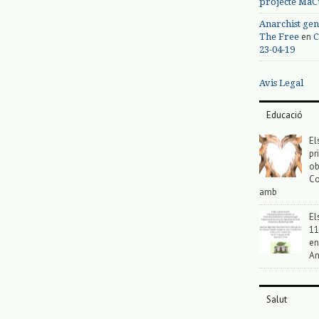
projecte MaC
Anarchist gen
en
The Free
C
23-04-19
Avis Legal
Educació
El
pr
ob
Co
amb
El
11
en
An
Salut