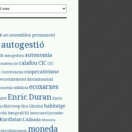
e
assemblea permanent
art
autogestió
l
autonomia
ón
autogestión
calafou
CIC
CIC
construcció
l
cooperativisme
Convivències
documental
Decreixement
ecoxarxes
onomia solidària
Enric Duran
iure
Enric
habitatge
faircoop
Girona
in
fira
cia
IntegralCES
intercanvi
jornades
Kurdistan
L'Albada
Memòria
moneda
microfinançament