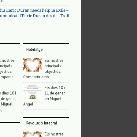
us
ius Enric Duran needs help in Exile –
omunicat d’Enric Duran des de l’Exili
Habitatge
s nostres
Els nostres
incipals
principals
jectius;
objectius;
mpartir
Compartir amb
Els dies 10 i
s dies 10 i
11 de gener,
 de gener,
en Miguel
 Miguel
Angel
gel
Revolució Integral
Els nostres