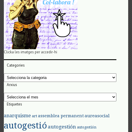
Clicka les imatges per accedir-hi
Categories
Categories
Arxius
Arxius
Etiquetes
anarquisme
aureasocial
assemblea permanent
art
autogestió
autogestión
autogestión