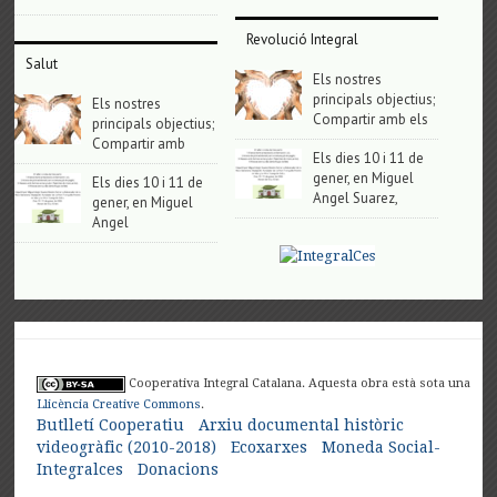
Revolució Integral
Salut
Els nostres
principals objectius;
Els nostres
Compartir amb els
principals objectius;
Compartir amb
Els dies 10 i 11 de
gener, en Miguel
Els dies 10 i 11 de
Angel Suarez,
gener, en Miguel
Angel
Cooperativa Integral Catalana. Aquesta obra està sota una
Llicència Creative Commons
.
Butlletí Cooperatiu
Arxiu documental històric
videogràfic (2010-2018)
Ecoxarxes
Moneda Social-
Integralces
Donacions