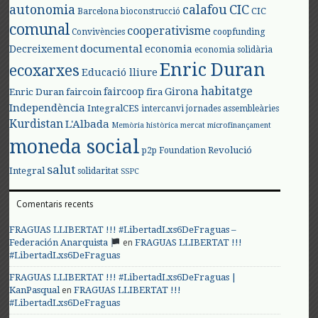
autonomia
calafou
CIC
CIC
Barcelona
bioconstrucció
comunal
cooperativisme
Convivències
coopfunding
documental
Decreixement
economia
economia solidària
Enric Duran
ecoxarxes
Educació lliure
habitatge
faircoop
Girona
Enric Duran
faircoin
fira
Independència
IntegralCES
intercanvi
jornades assembleàries
Kurdistan
L'Albada
Memòria històrica
mercat
microfinançament
moneda social
Revolució
p2p Foundation
salut
Integral
solidaritat
SSPC
Comentaris recents
FRAGUAS LLIBERTAT !!! #LibertadLxs6DeFraguas –
en
Federación Anarquista
FRAGUAS LLIBERTAT !!!
#LibertadLxs6DeFraguas
FRAGUAS LLIBERTAT !!! #LibertadLxs6DeFraguas |
en
KanPasqual
FRAGUAS LLIBERTAT !!!
#LibertadLxs6DeFraguas