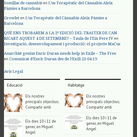
en
Semillas de cannabis
L’us Terapèutic del Cànnabis-Aleix
Pàmies a Barcelona
en
Growlet
L’us Terapèutic del Cànnabis-Aleix Pàmies a
Barcelona
QUÈ ENS TROBAREM A LA 2ª EDICIÓ DEL TRASTER DE CAN
en
RICART AQUEST 4 DE SETEMBRE? – Taula de l'Eix Pere IV
Investigació, desenvolupament i producció: el projecte MaCus
Anarchist genius Enric Duran needs help in Exile – The Free
en
Comunicat d’Enric Duran des de l’Exili 23-04-19
Avis Legal
Educació
Habitatge
Els nostres
Els nostres
principals objectius;
principals objectius;
Compartir amb
Compartir amb
Els dies 10 i 11 de
Els dies 10 i 11 de
gener, en Miguel
gener, en Miguel
Angel
Angel