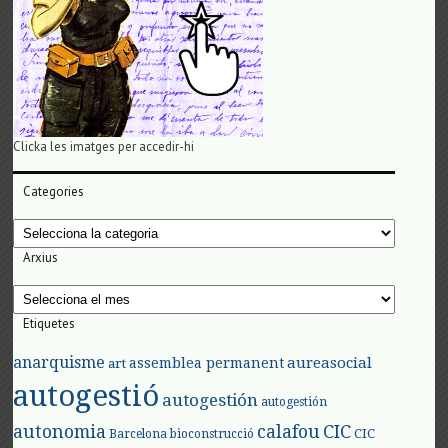
Clicka les imatges per accedir-hi
Categories
Categories
Arxius
Arxius
Etiquetes
anarquisme
aureasocial
assemblea permanent
art
autogestió
autogestión
autogestión
autonomia
calafou
CIC
CIC
Barcelona
bioconstrucció