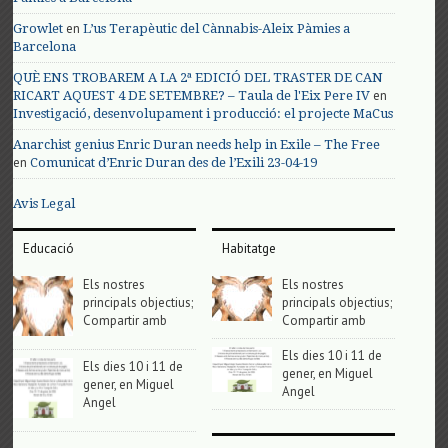
en
Growlet
L’us Terapèutic del Cànnabis-Aleix Pàmies a
Barcelona
QUÈ ENS TROBAREM A LA 2ª EDICIÓ DEL TRASTER DE CAN
en
RICART AQUEST 4 DE SETEMBRE? – Taula de l'Eix Pere IV
Investigació, desenvolupament i producció: el projecte MaCus
Anarchist genius Enric Duran needs help in Exile – The Free
en
Comunicat d’Enric Duran des de l’Exili 23-04-19
Avis Legal
Educació
Habitatge
Els nostres
Els nostres
principals objectius;
principals objectius;
Compartir amb
Compartir amb
Els dies 10 i 11 de
Els dies 10 i 11 de
gener, en Miguel
gener, en Miguel
Angel
Angel