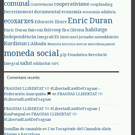
comunal
cooperativisme
Convivències
coopfunding
documental
Decreixement
economia
economia solidària
Enric Duran
ecoxarxes
Educació lliure
habitatge
faircoop
Girona
Enric Duran
faircoin
fira
Independència
IntegralCES
intercanvi
jornades assembleàries
Kurdistan
L'Albada
Memòria històrica
mercat
microfinançament
moneda social
Revolució
p2p Foundation
salut
Integral
solidaritat
SSPC
Comentaris recents
FRAGUAS LLIBERTAT !!! #LibertadLxs6DeFraguas –
en
Federación Anarquista
FRAGUAS LLIBERTAT !!!
#LibertadLxs6DeFraguas
FRAGUAS LLIBERTAT !!! #LibertadLxs6DeFraguas |
en
KanPasqual
FRAGUAS LLIBERTAT !!!
#LibertadLxs6DeFraguas
en
Semillas de cannabis
L’us Terapèutic del Cànnabis-Aleix
Pàmies a Barcelona