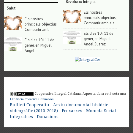
Revolució Integral
Salut
Els nostres
principals objectius;
Els nostres
Compartir amb els
principals objectius;
Compartir amb
Els dies 10 i 11 de
gener, en Miguel
Els dies 10 i 11 de
Angel Suarez,
gener, en Miguel
Angel
Cooperativa Integral Catalana. Aquesta obra està sota una
Llicència Creative Commons
.
Butlletí Cooperatiu
Arxiu documental històric
videogràfic (2010-2018)
Ecoxarxes
Moneda Social-
Integralces
Donacions