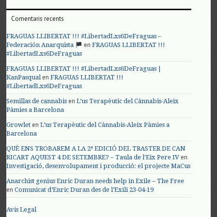
Comentaris recents
FRAGUAS LLIBERTAT !!! #LibertadLxs6DeFraguas –
en
Federación Anarquista
FRAGUAS LLIBERTAT !!!
#LibertadLxs6DeFraguas
FRAGUAS LLIBERTAT !!! #LibertadLxs6DeFraguas |
en
KanPasqual
FRAGUAS LLIBERTAT !!!
#LibertadLxs6DeFraguas
en
Semillas de cannabis
L’us Terapèutic del Cànnabis-Aleix
Pàmies a Barcelona
en
Growlet
L’us Terapèutic del Cànnabis-Aleix Pàmies a
Barcelona
QUÈ ENS TROBAREM A LA 2ª EDICIÓ DEL TRASTER DE CAN
en
RICART AQUEST 4 DE SETEMBRE? – Taula de l'Eix Pere IV
Investigació, desenvolupament i producció: el projecte MaCus
Anarchist genius Enric Duran needs help in Exile – The Free
en
Comunicat d’Enric Duran des de l’Exili 23-04-19
Avis Legal