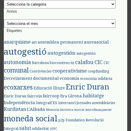
Categories
Arxius
Arxius
Etiquetes
anarquisme
aureasocial
assemblea permanent
art
autogestió
autogestión
autogestión
autonomia
calafou
CIC
CIC
Barcelona
bioconstrucció
comunal
cooperativisme
Convivències
coopfunding
documental
Decreixement
economia
economia solidària
Enric Duran
ecoxarxes
Educació lliure
habitatge
faircoop
Girona
Enric Duran
faircoin
fira
Independència
IntegralCES
intercanvi
jornades assembleàries
Kurdistan
L'Albada
Memòria històrica
mercat
microfinançament
moneda social
Revolució
p2p Foundation
salut
Integral
solidaritat
SSPC