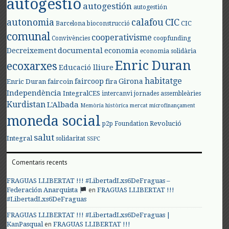
autogestió
autogestión
autogestión
autonomia
calafou
CIC
CIC
Barcelona
bioconstrucció
comunal
cooperativisme
Convivències
coopfunding
documental
Decreixement
economia
economia solidària
Enric Duran
ecoxarxes
Educació lliure
habitatge
faircoop
Girona
Enric Duran
faircoin
fira
Independència
IntegralCES
intercanvi
jornades assembleàries
Kurdistan
L'Albada
Memòria històrica
mercat
microfinançament
moneda social
Revolució
p2p Foundation
salut
Integral
solidaritat
SSPC
Comentaris recents
FRAGUAS LLIBERTAT !!! #LibertadLxs6DeFraguas –
en
Federación Anarquista
FRAGUAS LLIBERTAT !!!
#LibertadLxs6DeFraguas
FRAGUAS LLIBERTAT !!! #LibertadLxs6DeFraguas |
en
KanPasqual
FRAGUAS LLIBERTAT !!!