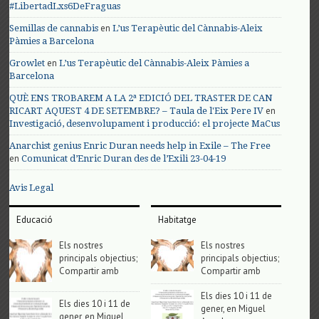
#LibertadLxs6DeFraguas
en
Semillas de cannabis
L’us Terapèutic del Cànnabis-Aleix
Pàmies a Barcelona
en
Growlet
L’us Terapèutic del Cànnabis-Aleix Pàmies a
Barcelona
QUÈ ENS TROBAREM A LA 2ª EDICIÓ DEL TRASTER DE CAN
en
RICART AQUEST 4 DE SETEMBRE? – Taula de l'Eix Pere IV
Investigació, desenvolupament i producció: el projecte MaCus
Anarchist genius Enric Duran needs help in Exile – The Free
en
Comunicat d’Enric Duran des de l’Exili 23-04-19
Avis Legal
Educació
Habitatge
Els nostres
Els nostres
principals objectius;
principals objectius;
Compartir amb
Compartir amb
Els dies 10 i 11 de
Els dies 10 i 11 de
gener, en Miguel
gener, en Miguel