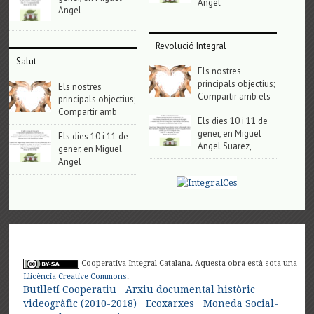
Angel
Angel
Revolució Integral
Salut
Els nostres
principals objectius;
Els nostres
Compartir amb els
principals objectius;
Compartir amb
Els dies 10 i 11 de
gener, en Miguel
Els dies 10 i 11 de
Angel Suarez,
gener, en Miguel
Angel
Cooperativa Integral Catalana. Aquesta obra està sota una
Llicència Creative Commons
.
Butlletí Cooperatiu
Arxiu documental històric
videogràfic (2010-2018)
Ecoxarxes
Moneda Social-