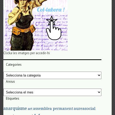
Clicka les imatges per accedir-hi
Categories
Categories
Arxius
Arxius
Etiquetes
anarquisme
aureasocial
assemblea permanent
art