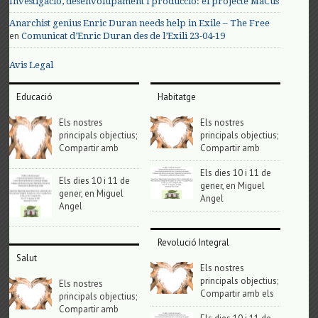
Investigació, desenvolupament i producció: el projecte MaCus
Anarchist genius Enric Duran needs help in Exile – The Free
en
Comunicat d’Enric Duran des de l’Exili 23-04-19
Avis Legal
Educació
Habitatge
Els nostres
Els nostres
principals objectius;
principals objectius;
Compartir amb
Compartir amb
Els dies 10 i 11 de
Els dies 10 i 11 de
gener, en Miguel
gener, en Miguel
Angel
Angel
Revolució Integral
Salut
Els nostres
principals objectius;
Els nostres
Compartir amb els
principals objectius;
Compartir amb