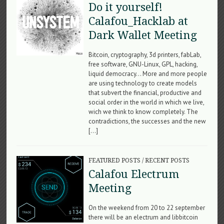
Do it yourself!
Calafou_Hacklab at
Dark Wallet Meeting
Bitcoin, cryptography, 3d printers, fabLab,
free software, GNU-Linux, GPL, hacking,
liquid democracy… More and more people
are using technology to create models
that subvert the financial, productive and
social order in the world in which we live,
wich we think to know completely. The
contradictions, the successes and the new
[…]
FEATURED POSTS
/
RECENT POSTS
Calafou Electrum
Meeting
On the weekend from 20 to 22 september
there will be an electrum and libbitcoin