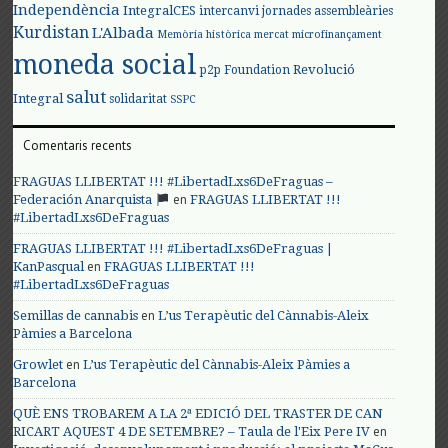
Independència
IntegralCES
intercanvi
jornades assembleàries
Kurdistan
L'Albada
Memòria històrica
mercat
microfinançament
moneda social
Revolució
p2p Foundation
salut
Integral
solidaritat
SSPC
Comentaris recents
FRAGUAS LLIBERTAT !!! #LibertadLxs6DeFraguas –
en
Federación Anarquista
FRAGUAS LLIBERTAT !!!
#LibertadLxs6DeFraguas
FRAGUAS LLIBERTAT !!! #LibertadLxs6DeFraguas |
en
KanPasqual
FRAGUAS LLIBERTAT !!!
#LibertadLxs6DeFraguas
en
Semillas de cannabis
L’us Terapèutic del Cànnabis-Aleix
Pàmies a Barcelona
en
Growlet
L’us Terapèutic del Cànnabis-Aleix Pàmies a
Barcelona
QUÈ ENS TROBAREM A LA 2ª EDICIÓ DEL TRASTER DE CAN
en
RICART AQUEST 4 DE SETEMBRE? – Taula de l'Eix Pere IV