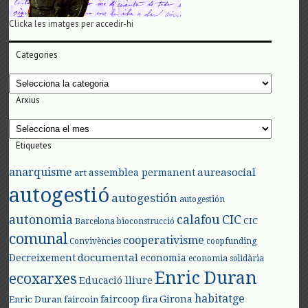
Clicka les imatges per accedir-hi
Categories
Categories
Arxius
Arxius
Etiquetes
anarquisme
aureasocial
assemblea permanent
art
autogestió
autogestión
autogestión
autonomia
calafou
CIC
CIC
Barcelona
bioconstrucció
comunal
cooperativisme
Convivències
coopfunding
documental
Decreixement
economia
economia solidària
Enric Duran
ecoxarxes
Educació lliure
habitatge
faircoop
Girona
Enric Duran
faircoin
fira