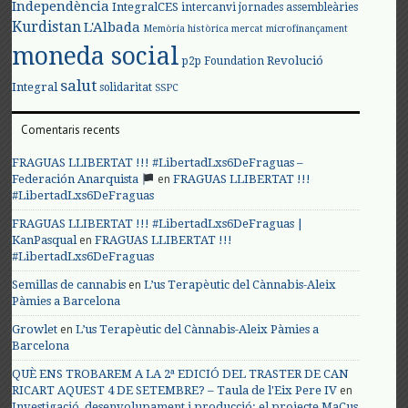
Independència
IntegralCES
intercanvi
jornades assembleàries
Kurdistan
L'Albada
Memòria històrica
mercat
microfinançament
moneda social
Revolució
p2p Foundation
salut
Integral
solidaritat
SSPC
Comentaris recents
FRAGUAS LLIBERTAT !!! #LibertadLxs6DeFraguas –
en
Federación Anarquista
FRAGUAS LLIBERTAT !!!
#LibertadLxs6DeFraguas
FRAGUAS LLIBERTAT !!! #LibertadLxs6DeFraguas |
en
KanPasqual
FRAGUAS LLIBERTAT !!!
#LibertadLxs6DeFraguas
en
Semillas de cannabis
L’us Terapèutic del Cànnabis-Aleix
Pàmies a Barcelona
en
Growlet
L’us Terapèutic del Cànnabis-Aleix Pàmies a
Barcelona
QUÈ ENS TROBAREM A LA 2ª EDICIÓ DEL TRASTER DE CAN
en
RICART AQUEST 4 DE SETEMBRE? – Taula de l'Eix Pere IV
Investigació, desenvolupament i producció: el projecte MaCus