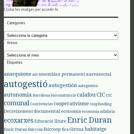
Clicka les imatges per accedir-hi
Categories
Categories
Arxius
Arxius
Etiquetes
anarquisme
aureasocial
assemblea permanent
art
autogestió
autogestión
autogestión
autonomia
calafou
CIC
CIC
Barcelona
bioconstrucció
comunal
cooperativisme
Convivències
coopfunding
documental
Decreixement
economia
economia solidària
Enric Duran
ecoxarxes
Educació lliure
habitatge
faircoop
Girona
Enric Duran
faircoin
fira