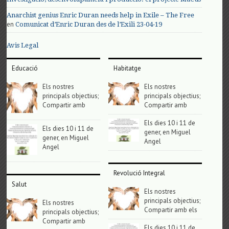
Anarchist genius Enric Duran needs help in Exile – The Free
en
Comunicat d’Enric Duran des de l’Exili 23-04-19
Avis Legal
Educació
Habitatge
Els nostres
Els nostres
principals objectius;
principals objectius;
Compartir amb
Compartir amb
Els dies 10 i 11 de
Els dies 10 i 11 de
gener, en Miguel
gener, en Miguel
Angel
Angel
Revolució Integral
Salut
Els nostres
principals objectius;
Els nostres
Compartir amb els
principals objectius;
Compartir amb
Els dies 10 i 11 de