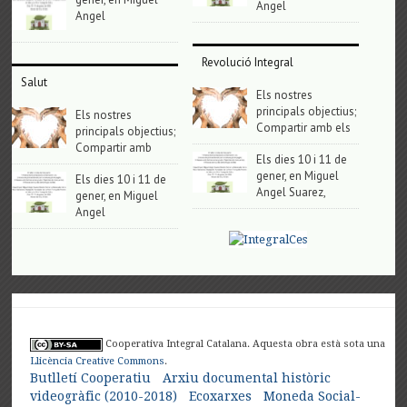
Angel
Angel
Revolució Integral
Salut
Els nostres
principals objectius;
Els nostres
Compartir amb els
principals objectius;
Compartir amb
Els dies 10 i 11 de
gener, en Miguel
Els dies 10 i 11 de
Angel Suarez,
gener, en Miguel
Angel
Cooperativa Integral Catalana. Aquesta obra està sota una
Llicència Creative Commons
.
Butlletí Cooperatiu
Arxiu documental històric
videogràfic (2010-2018)
Ecoxarxes
Moneda Social-