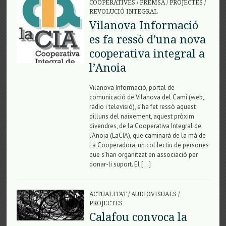
COOPERATIVES
/
PREMSA
/
PROJECTES
/
REVOLUCIÓ INTEGRAL
Vilanova Informació
es fa ressò d’una nova
cooperativa integral a
l’Anoia
Vilanova Informació, portal de
comunicació de Vilanova del Camí (web,
ràdio i televisió), s’ha fet ressò aquest
dilluns del naixement, aquest pròxim
divendres, de la Cooperativa Integral de
l’Anoia (LaCIA), que caminarà de la mà de
La Cooperadora, un col·lectiu de persones
que s’han organitzat en associació per
donar-li suport. El […]
ACTUALITAT
/
AUDIOVISUALS
/
PROJECTES
Calafou convoca la