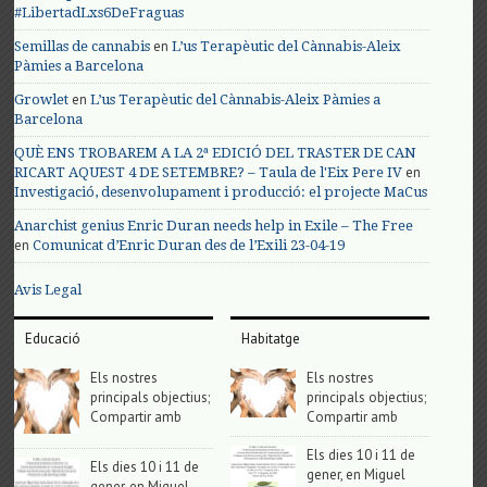
#LibertadLxs6DeFraguas
en
Semillas de cannabis
L’us Terapèutic del Cànnabis-Aleix
Pàmies a Barcelona
en
Growlet
L’us Terapèutic del Cànnabis-Aleix Pàmies a
Barcelona
QUÈ ENS TROBAREM A LA 2ª EDICIÓ DEL TRASTER DE CAN
en
RICART AQUEST 4 DE SETEMBRE? – Taula de l'Eix Pere IV
Investigació, desenvolupament i producció: el projecte MaCus
Anarchist genius Enric Duran needs help in Exile – The Free
en
Comunicat d’Enric Duran des de l’Exili 23-04-19
Avis Legal
Educació
Habitatge
Els nostres
Els nostres
principals objectius;
principals objectius;
Compartir amb
Compartir amb
Els dies 10 i 11 de
Els dies 10 i 11 de
gener, en Miguel
gener, en Miguel