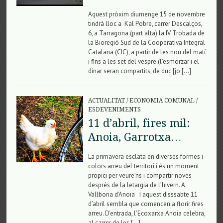
Aquest pròxim diumenge 15 de novembre
tindrà lloc a Kal Pobre, carrer Descalços,
6, a Tarragona (part alta) la IV Trobada de
la Bioregió Sud de la Cooperativa Integral
Catalana (CIC), a partir de les nou del matí
i fins a les set del vespre (l’esmorzar i el
dinar seran compartits, de duc [jo […]
ACTUALITAT
/
ECONOMIA COMUNAL
/
ESDEVENIMENTS
11 d’abril, fires mil:
Anoia, Garrotxa…
La primavera esclata en diverses formes i
colors arreu del territori i és un moment
propici per veure’ns i compartir noves
després de la letargia de l’hivern. A
Vallbona d’Anoia I aquest disssabte 11
d’abril sembla que comencen a florir fires
arreu. D’entrada, l’Ecoxarxa Anoia celebra,
al carrer de les […]