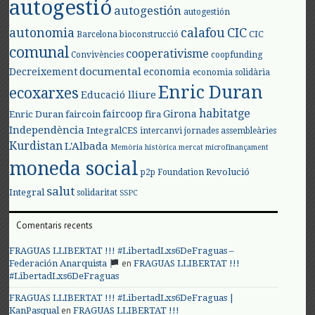
autogestió
autogestión
autogestión
autonomia
calafou
CIC
CIC
Barcelona
bioconstrucció
comunal
cooperativisme
Convivències
coopfunding
documental
Decreixement
economia
economia solidària
Enric Duran
ecoxarxes
Educació lliure
habitatge
faircoop
Girona
Enric Duran
faircoin
fira
Independència
IntegralCES
intercanvi
jornades assembleàries
Kurdistan
L'Albada
Memòria històrica
mercat
microfinançament
moneda social
Revolució
p2p Foundation
salut
Integral
solidaritat
SSPC
Comentaris recents
FRAGUAS LLIBERTAT !!! #LibertadLxs6DeFraguas –
en
Federación Anarquista
FRAGUAS LLIBERTAT !!!
#LibertadLxs6DeFraguas
FRAGUAS LLIBERTAT !!! #LibertadLxs6DeFraguas |
en
KanPasqual
FRAGUAS LLIBERTAT !!!