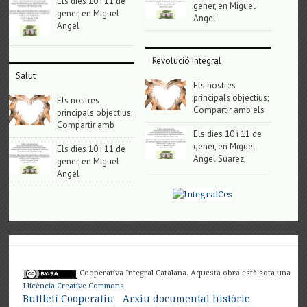
Els dies 10 i 11 de
gener, en Miguel
gener, en Miguel
Angel
Angel
Revolució Integral
Salut
Els nostres
principals objectius;
Els nostres
Compartir amb els
principals objectius;
Compartir amb
Els dies 10 i 11 de
gener, en Miguel
Els dies 10 i 11 de
Angel Suarez,
gener, en Miguel
Angel
Cooperativa Integral Catalana. Aquesta obra està sota una
Llicència Creative Commons
.
Butlletí Cooperatiu
Arxiu documental històric