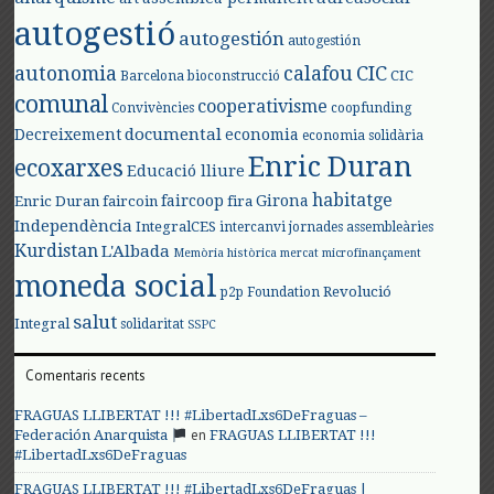
autogestió
autogestión
autogestión
autonomia
calafou
CIC
CIC
Barcelona
bioconstrucció
comunal
cooperativisme
Convivències
coopfunding
documental
Decreixement
economia
economia solidària
Enric Duran
ecoxarxes
Educació lliure
habitatge
faircoop
Girona
Enric Duran
faircoin
fira
Independència
IntegralCES
intercanvi
jornades assembleàries
Kurdistan
L'Albada
Memòria històrica
mercat
microfinançament
moneda social
Revolució
p2p Foundation
salut
Integral
solidaritat
SSPC
Comentaris recents
FRAGUAS LLIBERTAT !!! #LibertadLxs6DeFraguas –
en
Federación Anarquista
FRAGUAS LLIBERTAT !!!
#LibertadLxs6DeFraguas
FRAGUAS LLIBERTAT !!! #LibertadLxs6DeFraguas |