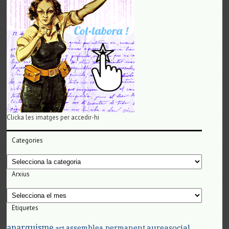
Clicka les imatges per accedir-hi
Categories
Categories
Arxius
Arxius
Etiquetes
anarquisme
aureasocial
assemblea permanent
art