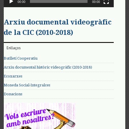
00:00
00:00
Arxiu documental videogràfic
de la CIC (2010-2018)
Enllaços
Butlletí Cooperatiu
Arxiu documental històric videogràfic (2010-2018)
Ecoxarxes
Moneda Social-Integralces
Donacions