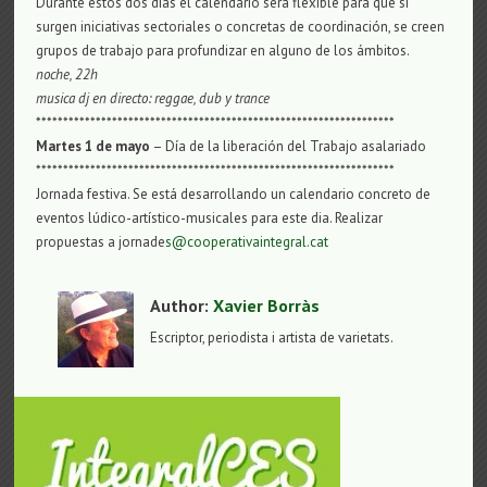
Durante estos dos días el calendario será flexible para que si
surgen iniciativas sectoriales o concretas de coordinación, se creen
grupos de trabajo para profundizar en alguno de los ámbitos.
noche, 22h
musica dj en directo: reggae, dub y trance
******************************************************************
Martes 1 de mayo
– Día de la liberación del Trabajo asalariado
******************************************************************
Jornada festiva. Se está desarrollando un calendario concreto de
eventos lúdico-artístico-musicales para este dia. Realizar
propuestas a jornade
s@cooperativaintegral.cat
Author:
Xavier Borràs
Escriptor, periodista i artista de varietats.