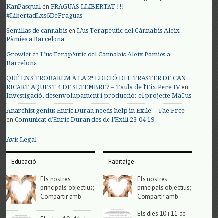
en
KanPasqual
FRAGUAS LLIBERTAT !!!
#LibertadLxs6DeFraguas
en
Semillas de cannabis
L’us Terapèutic del Cànnabis-Aleix
Pàmies a Barcelona
en
Growlet
L’us Terapèutic del Cànnabis-Aleix Pàmies a
Barcelona
QUÈ ENS TROBAREM A LA 2ª EDICIÓ DEL TRASTER DE CAN
en
RICART AQUEST 4 DE SETEMBRE? – Taula de l'Eix Pere IV
Investigació, desenvolupament i producció: el projecte MaCus
Anarchist genius Enric Duran needs help in Exile – The Free
en
Comunicat d’Enric Duran des de l’Exili 23-04-19
Avis Legal
Educació
Habitatge
Els nostres
Els nostres
principals objectius;
principals objectius;
Compartir amb
Compartir amb
Els dies 10 i 11 de