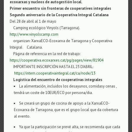
ecoxarxas y nucleos de autogestión local.
Primer
encuentro
s
in
fronter
a
s de cooperatives integral
e
s
Seg
undo
aniversari
o
de la Cooperativa Integral Catalana
Del 28 de abril al 1 de mayo
Camping ecológico Vinyols (Tarragona).
http://www.vinyolscamp.com
organizan: XarxaECO-Ecoxarxa de Tarragona y Cooperativa
Integral Catalana.
Página de referencia en la red de trabajo:
https://cooperativa.ecoxarxes.cat/pg/pages/view/81904
IMPORTANTE INSCRIPCIÓN HASTA EL 23 D’ABRIL:
https://intern.cooperativaintegral.cat/ca/node/13
Logística del encuentro de cooperativas integrales
La alimentación, incluidos los desayunos, comidasy cenas ,
tendrá un coste de 10EUR/ECO por persona/dia.
Se creará un grupo de cocina de apoyo a la XarxaECO-
Ecoxarxa de Tarragona, que es el grupo local que da cobertura
al evento.
Ya que la participación se prevé alta, se recomienda que cada