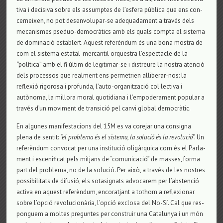
tiva i deci­siva sobre els assump­tes de l’esfera pública que ens con­
cer­nei­xen, no pot desen­vo­lu­par-se ade­qua­da­ment a través dels
meca­nis­mes pse­duo-democràtics amb els quals compta el sis­tema
de domi­nació esta­blert. Aquest referèndum és una bona mos­tra de
com el sis­tema esta­tal-mer­can­til orques­tra l’espec­ta­cle de la
“política” amb el fi últim de legi­ti­mar-se i dis­treure la nos­tra atenció
dels pro­ces­sos que real­ment ens per­me­trien alli­be­rar-nos: la
reflexió rigo­rosa i pro­funda, l’auto-orga­nit­zació col·lec­tiva i
autònoma, la millora moral quo­ti­di­ana i l’empo­de­ra­ment popu­lar a
través d’un movi­ment de tran­sició pel canvi glo­bal democràtic.
En algu­nes mani­fes­ta­ci­ons del 15M es va core­jar una con­signa
plena de sen­tit:
“el pro­blema és el sis­tema, la solució és la revo­lució”
. Un
referèndum con­vo­cat per una ins­ti­tució oligàrquica com és el Par­la­
ment i esce­ni­fi­cat pels mit­jans de “comu­ni­cació” de mas­ses, forma
part del pro­blema, no de la solució. Per això, a través de les nos­tres
pos­si­bi­li­tats de difusió, els sota­sig­nats advo­ca­rem per l’abs­tenció
activa en aquest referèndum, enco­rat­jant a tot­hom a refle­xi­o­nar
sobre l’opció revo­lu­cionària, l’opció exclosa del No-Sí. Cal que res­
pon­guem a mol­tes pre­gun­tes per cons­truir una Cata­lu­nya i un món