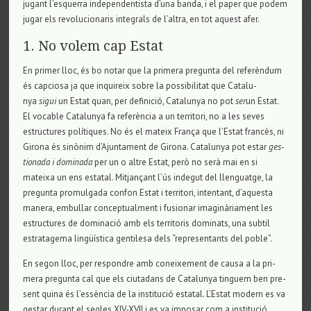
jugant l’esquerra inde­pen­den­tista d’una banda, i el paper que podem
jugar els revo­lu­ci­o­na­ris inte­grals de l’altra, en tot aquest afer.
1. No volem cap Estat
En pri­mer lloc, és bo notar que la pri­mera pre­gunta del referèndum
és cap­ci­osa ja que inqui­reix sobre la pos­si­bi­li­tat que Cata­lu­
nya
sigui
un Estat quan, per defi­nició, Cata­lu­nya no pot
ser
un Estat.
El voca­ble Cata­lu­nya fa referència a un ter­ri­tori, no a les seves
estruc­tu­res polítiques. No és el mateix França que l’Estat francès, ni
Girona és sinònim d’Ajun­ta­ment de Girona. Cata­lu­nya pot estar
ges­
ti­o­nada i domi­nada
per un o altre Estat, però no serà mai en si
mateixa un ens esta­tal. Mit­jançant l’ús inde­gut del llen­guatge, la
pre­gunta pro­mul­gada con­fon Estat i ter­ri­tori, inten­tant, d’aquesta
manera, embu­llar con­cep­tu­al­ment i fusi­o­nar ima­ginària­ment les
estruc­tu­res de domi­nació amb els ter­ri­to­ris domi­nats, una sub­til
estra­ta­gema lingüística gen­ti­lesa dels “repre­sen­tants del poble”.
En segon lloc, per res­pon­dre amb conei­xe­ment de causa a la pri­
mera pre­gunta cal que els ciu­ta­dans de Cata­lu­nya tin­guem ben pre­
sent quina és l’essència de la ins­ti­tució esta­tal. L’Estat modern es va
ges­tar durant el segles XIV-XVII i es va impo­sar com a ins­ti­tució