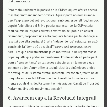
li­tat democràtica.
Però malau­ra­da­ment la posició de la CUP en aquest afer és encara
més fla­grant­ment anti­de­mocràtica. Aquest par­tit no només impe­
deix l’expressió del vot revo­lu­ci­o­nari sinó que, si per ell fos, tam­poc
l’opció fede­ra­lista del Sí-No podria expres­sar-se: la CUP vol­dria
reduir al mínim les pos­si­bi­li­tats d’expressió del poble en aquest
referèndum, pro­po­sant una sola pre­gunta binària per tal de forçar el
resul­tat que ella desitja, el Sí a la “inde­pendència” esta­tista. En això
con­sis­teix la “democràcia radi­cal”?
No era això, com­panys, no era
això
… I és que aquesta història ja és molt vella i s’ha repe­tit massa
cops: aquells que pre­te­nen trans­for­mar l’ordre esta­blert par­ti­ci­pant
com a “repre­sen­tants” en les seves estruc­tu­res, en la mesura que
obte­nen poder, s’emmot­llen a les inèrcies i les dinàmiques anti­de­
mocràtiques del sis­tema esta­tal-mer­can­til. Per tot això, farem bé de
pre­gun­tar-nos: és la CUP real­ment un Cavall de Troia dels movi­
ments soci­als dins del Par­la­ment o més aviat un Cavall de Troia del
Par­la­ment dins dels movi­ments soci­als?
6. Avancem cap a la Revolució Integral!
La dimensió política de les nos­tres vides, és a dir, l’acti­vi­tat deli­be­ra­