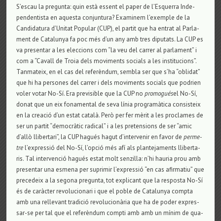
S’escau la pre­gunta: quin està essent el paper de l’Esquerra Inde­
pen­den­tista en aquesta con­jun­tura? Exa­mi­nem l’exem­ple de la
Can­di­da­tura d’Uni­tat Popu­lar (CUP), el par­tit que ha entrat al Par­la­
ment de Cata­lu­nya fa poc més d’un any amb tres dipu­tats. La CUP es
va pre­sen­tar a les elec­ci­ons com “la veu del car­rer al par­la­ment” i
com a “Cavall de Troia dels movi­ments soci­als a les ins­ti­tu­ci­ons”.
Tan­ma­teix, en el cas del referèndum, sem­bla ser que s’ha “obli­dat”
que hi ha per­so­nes del car­rer i dels movi­ments soci­als que podrien
voler votar No-Sí. Era pre­vi­si­ble que la CUP no
pro­mogués
el No-Sí,
donat que un eix fona­men­tal de seva línia pro­gramàtica con­sis­teix
en la cre­ació d’un estat català. Però per fer mèrit a les pro­cla­mes de
ser un par­tit “democràtic radi­cal” i a les pre­ten­si­ons de ser “amic
d’allò lli­ber­tari”, la CUP hagués hagut d’inter­ve­nir en favor de
per­me­
tre
l’expressió del No-Sí, l’opció més afí als plan­te­ja­ments lli­ber­ta­
ris. Tal inter­venció hagués estat molt sen­zi­lla: n’hi hau­ria prou amb
pre­sen­tar una esmena per supri­mir l’expressió “en cas afir­ma­tiu” que
pre­ce­deix a la segona pre­gunta, tot expli­cant que la res­posta No-Sí
és de caràcter revo­lu­ci­o­nari i que el poble de Cata­lu­nya compta
amb una relle­vant tra­dició revo­lu­cionària que ha de poder expres­
sar-se per tal que el referèndum compti amb amb un mínim de qua­