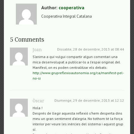
Author:
cooperativa
Cooperativa Integral Catalana
5 Comments
Dissabte, 28 de desembre, 2013 at 08:44
Joan
S’anima a qui vulgui compartir algun comentari una
mica desenvolupat a publicar-lo a l’espai original del
Manifest, on es poden centralitzar els debats:
http://www.grupreflexioautonomia.org/ca/manifest-pel-
no-si
Diumenge, 29 de desembre, 2013 at 12:12
Òscar
Hola !
Després de llegir aquesta reflexió s’hem desperta dins
meu un gran sentiment d’alegria. No tothom té la força
interior per veure les inèrcies del sistema i aquest grup
sí.