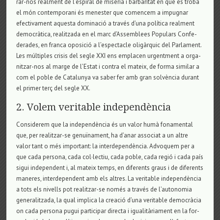
rar-nos real­ment de l’espi­ral de misèria i bar­ba­ri­tat en què es troba
el món con­tem­po­rani és menes­ter que comen­cem a impug­nar
efec­ti­va­ment aquesta domi­nació a través d’una política real­ment
democràtica, rea­lit­zada en el marc d’Assem­blees Popu­lars Con­fe­
de­ra­des, en franca opo­sició a l’espec­ta­cle oligàrquic del Par­la­ment.
Les múlti­ples cri­sis del segle XXI ens empla­cen urgent­ment a orga­
nit­zar-nos al marge de l’Estat i con­tra el mateix, de forma simi­lar a
com el poble de Cata­lu­nya va saber fer amb gran solvència durant
el pri­mer terç del segle XX.
2. Volem veritable independència
Con­si­de­rem que la inde­pendència és un valor humà fona­men­tal
que, per rea­lit­zar-se genuïnament, ha d’anar asso­ciat a un altre
valor tant o més impor­tant: la inter­de­pendència. Advo­quem per a
que cada per­sona, cada col·lec­tiu, cada poble, cada regió i cada país
sigui inde­pen­dent i, al mateix temps, en dife­rents graus i de dife­rents
mane­res, inter­de­pen­dent amb els altres. La veri­ta­ble inde­pendència
a tots els nivells pot rea­lit­zar-se només a través de l’auto­no­mia
gene­ra­lit­zada, la qual implica la cre­ació d’una veri­ta­ble democràcia
on cada per­sona pugui par­ti­ci­par directa i igua­litària­ment en la for­