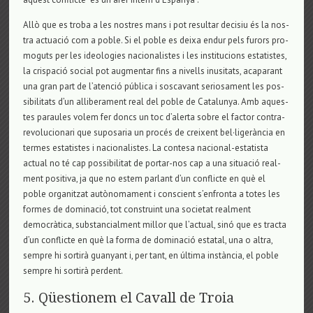
Allò que es troba a les nos­tres mans i pot resul­tar deci­siu és la nos­
tra actu­ació com a poble. Si el poble es deixa endur pels furors pro­
mo­guts per les ide­o­lo­gies naci­o­na­lis­tes i les ins­ti­tu­ci­ons esta­tis­tes,
la cris­pació social pot aug­men­tar fins a nivells inu­si­tats, aca­pa­rant
una gran part de l’atenció pública i sos­ca­vant seri­o­sa­ment les pos­
si­bi­li­tats d’un alli­be­ra­ment real del poble de Cata­lu­nya. Amb aques­
tes parau­les volem fer doncs un toc d’alerta sobre el fac­tor con­tra­
re­vo­lu­ci­o­nari que supo­sa­ria un procés de crei­xent bel·ligerància en
ter­mes esta­tis­tes i naci­o­na­lis­tes. La con­tesa naci­o­nal-esta­tista
actual no té cap pos­si­bi­li­tat de por­tar-nos cap a una situ­ació real­
ment posi­tiva, ja que no estem par­lant d’un con­flicte en què el
poble orga­nit­zat autònoma­ment i cons­ci­ent s’enfronta a totes les
for­mes de domi­nació, tot cons­truint una soci­e­tat real­ment
democràtica, subs­tan­ci­al­ment millor que l’actual, sinó que es tracta
d’un con­flicte en què la forma de domi­nació esta­tal, una o altra,
sem­pre hi sor­tirà gua­nyant i, per tant, en última instància, el poble
sem­pre hi sor­tirà per­dent.
5. Qüestionem el Cavall de Troia