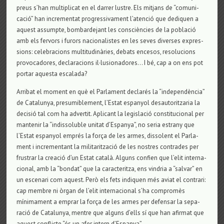
preus s’han mul­ti­pli­cat en el dar­rer lus­tre. Els mit­jans de “comu­ni­
cació” han incre­men­tat pro­gres­si­va­ment l’atenció que dedi­quen a
aquest assumpte, bom­bar­de­jant les consciències de la població
amb els fer­vors i furors naci­o­na­lis­tes en les seves diver­ses expres­
si­ons: cele­bra­ci­ons mul­ti­tu­dinàries, debats ence­sos, reso­lu­ci­ons
pro­vo­ca­do­res, decla­ra­ci­ons il·lusi­o­na­do­res… I bé, cap a on ens pot
por­tar aquesta esca­lada?
Arri­bat el moment en què el Par­la­ment declarés la “inde­pendència”
de Cata­lu­nya, pre­su­mi­ble­ment, l’Estat espa­nyol desau­to­rit­za­ria la
decisió tal com ha adver­tit. Apli­cant la legis­lació cons­ti­tu­ci­o­nal per
man­te­nir la “indis­so­lu­ble uni­tat d’Espa­nya”, no seria estrany que
l’Estat espa­nyol emprés la força de les armes, dis­so­lent el Par­la­
ment i incre­men­tant la mili­ta­rit­zació de les nos­tres con­tra­des per
frus­trar la cre­ació d’un Estat català. Alguns con­fien que l’elit inter­na­
ci­o­nal, amb la “bon­dat” que la carac­te­ritza, ens vin­dria a “sal­var” en
un esce­nari com aquest. Però els fets indi­quen més aviat el con­trari:
cap mem­bre ni òrgan de l’elit inter­na­ci­o­nal s’ha com­promès
mínima­ment a emprar la força de les armes per defen­sar la sepa­
ració de Cata­lu­nya, men­tre que alguns d’ells sí que han afir­mat que
aquest con­flicte “és un afer intern d’Espa­nya”.