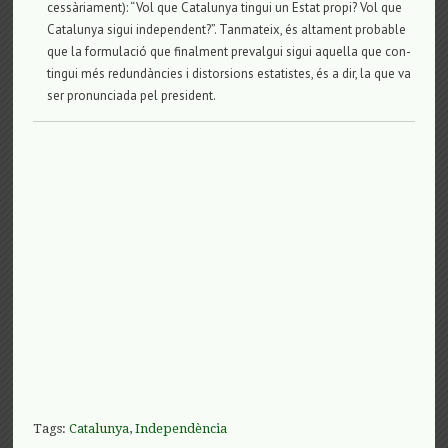
cessària­ment): “Vol que Cata­lu­nya tin­gui un Estat propi? Vol que
Cata­lu­nya sigui inde­pen­dent?”. Tan­ma­teix, és alta­ment pro­ba­ble
que la for­mu­lació que final­ment pre­val­gui sigui aque­lla que con­
tin­gui més redundàncies i dis­tor­si­ons esta­tis­tes, és a dir, la que va
ser pro­nun­ci­ada pel pre­si­dent.
Tags:
Catalunya
,
Independència