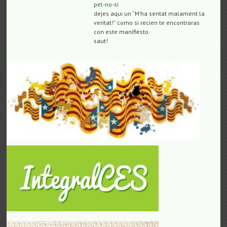
pel-no-si
dejes aqui un “M’ha sentat malament la
veritat!” como si recien te encontraras
con este manifiesto.
saut!