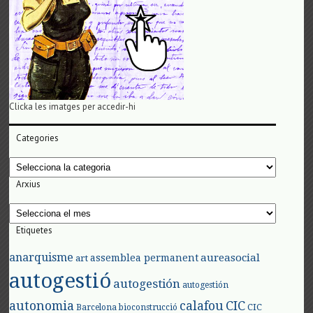
Clicka les imatges per accedir-hi
Categories
Categories
Arxius
Arxius
Etiquetes
anarquisme
aureasocial
assemblea permanent
art
autogestió
autogestión
autogestión
autonomia
calafou
CIC
CIC
Barcelona
bioconstrucció