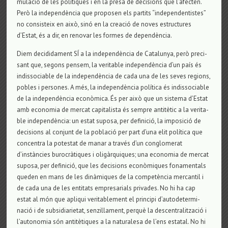
mu­lació de les polítiques i en la presa de deci­si­ons que l’afec­ten.
Però la inde­pendència que pro­po­sen els par­tits “inde­pen­den­tis­tes”
no con­sis­teix en això, sinó en la cre­ació de noves estruc­tu­res
d’Estat, és a dir, en reno­var les for­mes de dependència.
Diem deci­di­da­ment SÍ a la inde­pendència de Cata­lu­nya, però pre­ci­
sant que, segons pen­sem, la veri­ta­ble inde­pendència d’un país és
indis­so­ci­a­ble de la inde­pendència de cada una de les seves regi­ons,
pobles i per­so­nes. A més, la inde­pendència política és indis­so­ci­a­ble
de la inde­pendència econòmica. És per això que un sis­tema d’Estat
amb eco­no­mia de mer­cat capi­ta­lista és sem­pre antitètic a la veri­ta­
ble inde­pendència: un estat suposa, per defi­nició, la impo­sició de
deci­si­ons al con­junt de la població per part d’una elit política que
con­cen­tra la potes­tat de manar a través d’un con­glo­me­rat
d’instàncies burocràtiques i oligàrqui­ques; una eco­no­mia de mer­cat
suposa, per defi­nició, que les deci­si­ons econòmiques fona­men­tals
que­den en mans de les dinàmiques de la com­petència mer­can­til i
de cada una de les enti­tats empre­sa­ri­als pri­va­des. No hi ha cap
estat al món que apli­qui veri­ta­ble­ment el prin­cipi d’auto­de­ter­mi­
nació i de sub­si­di­a­ri­e­tat, sen­zi­lla­ment, perquè la des­cen­tra­lit­zació i
l’auto­no­mia són antitètiques a la natu­ra­lesa de l’ens esta­tal. No hi