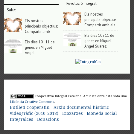
Revolució Integral
Salut
Els nostres
principals objectius;
Els nostres
Compartir amb els
principals objectius;
Compartir amb
Els dies 10 i 11 de
gener, en Miguel
Els dies 10 i 11 de
Angel Suarez,
gener, en Miguel
Angel
Cooperativa Integral Catalana. Aquesta obra està sota una
Llicència Creative Commons
.
Butlletí Cooperatiu
Arxiu documental històric
videogràfic (2010-2018)
Ecoxarxes
Moneda Social-
Integralces
Donacions