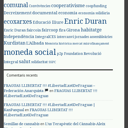
comunal
cooperativisme
Convivències
coopfunding
documental
Decreixement
economia
economia solidària
Enric Duran
ecoxarxes
Educació lliure
habitatge
faircoop
Girona
Enric Duran
faircoin
fira
Independència
IntegralCES
intercanvi
jornades assembleàries
Kurdistan
L'Albada
Memòria històrica
mercat
microfinançament
moneda social
Revolució
p2p Foundation
salut
Integral
solidaritat
SSPC
Comentaris recents
FRAGUAS LLIBERTAT !!! #LibertadLxs6DeFraguas –
en
Federación Anarquista
FRAGUAS LLIBERTAT !!!
#LibertadLxs6DeFraguas
FRAGUAS LLIBERTAT !!! #LibertadLxs6DeFraguas |
en
KanPasqual
FRAGUAS LLIBERTAT !!!
#LibertadLxs6DeFraguas
en
Semillas de cannabis
L’us Terapèutic del Cànnabis-Aleix