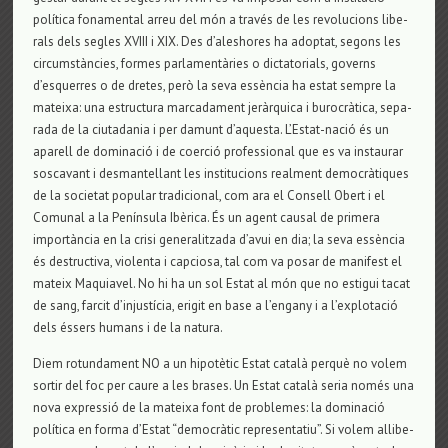
política fona­men­tal arreu del món a través de les revo­lu­ci­ons libe­
rals dels segles XVIII i XIX. Des d’ales­ho­res ha adop­tat, segons les
cir­cumstàncies, for­mes par­la­mentàries o dic­ta­to­ri­als, governs
d’esquer­res o de dre­tes, però la seva essència ha estat sem­pre la
mateixa: una estruc­tura mar­ca­da­ment jeràrquica i burocràtica, sepa­
rada de la ciu­ta­da­nia i per damunt d’aquesta. L’Estat-nació és un
apa­rell de domi­nació i de coerció pro­fes­si­o­nal que es va ins­tau­rar
sos­ca­vant i des­man­te­llant les ins­ti­tu­ci­ons real­ment democràtiques
de la soci­e­tat popu­lar tra­di­ci­o­nal, com ara el Con­sell Obert i el
Comu­nal a la Península Ibèrica. És un agent cau­sal de pri­mera
importància en la crisi gene­ra­lit­zada d’avui en dia; la seva essència
és des­truc­tiva, vio­lenta i cap­ci­osa, tal com va posar de mani­fest el
mateix Maquia­vel. No hi ha un sol Estat al món que no esti­gui tacat
de sang, far­cit d’injustícia, eri­git en base a l’engany i a l’explo­tació
dels éssers humans i de la natura.
Diem rotun­da­ment NO a un hipotètic Estat català perquè no volem
sor­tir del foc per caure a les bra­ses. Un Estat català seria només una
nova expressió de la mateixa font de pro­ble­mes: la domi­nació
política en forma d’Estat “democràtic repre­sen­ta­tiu”. Si volem alli­be­