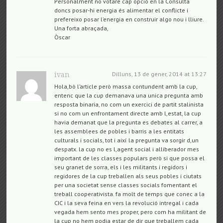
Personalment no votaré cap opció en la Consulta
doncs posar-hi energia és alimentar el conflicte i
prefereixo posar l’energia en construir algo nou i lliure.
Una forta abraçada,
Òscar
Dilluns, 13 de gener, 2014 at 13:27
ivan
Hola,bò l’article però massa contundent amb la cup,
entenc que la cup demanava una unica pregunta amb
resposta binaria, no com un exercici de partit stalinista
si no com un enfrontament directe amb l,estat, la cup
havia demanat que la pregunta es debates al carrer, a
les assemblees de pobles i barris a les entitats
culturals i socials, tot i així la pregunta va sorgir d,un
despatx. la cup no es l,agent social i alliberador mes
important de les classes populars però si que possa el
seu granet de sorra, els i les militants i regidors i
regidores de la cup treballen als seus pobles i ciutats
per una societat sense classes socials fomentant el
treball cooperativista. fa molt de temps que conec a la
CIC i la seva feina en vers la revolució intregal i cada
vegada hem sento mes proper, pero com ha militant de
la cup no hem podia estar de dir que treballem cada