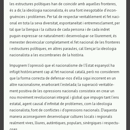
les estruc­tu­res polítiques han de coin­ci­dir amb aque­lles fron­te­res,
és a dir, la ide­o­lo­gia naci­o­na­lista, és una font ines­go­ta­ble d’incon­
gruències i pro­ble­mes. Per tal de res­pec­tar veri­ta­ble­ment el fet naci­
o­nal en tota la seva diver­si­tat, espon­taneïtat i entre­mes­cla­ment, per
tal que la llen­gua i la cul­tura de cada per­sona i de cada indret
puguin expres­sar-se natu­ral­ment i desen­vo­lu­par-se lliu­re­ment, és
menes­ter des­vin­cu­lar com­ple­ta­ment el fet naci­o­nal de les fron­te­res
i estruc­tu­res polítiques, en altres parau­les, cal llençar la ide­o­lo­gia
naci­o­na­lista a les escom­bra­ries de la història.
Impug­nem l’opressió que el naci­o­na­lisme de l’Estat espa­nyol ha
infli­git històrica­ment cap al fet naci­o­nal català, però no con­si­de­rem
que la forma cor­recta de defen­sar-nos d’ella sigui incor­rent en un
altre naci­o­na­lisme, enar­bo­rant l’este­lada; la superació veri­ta­ble­
ment posi­tiva de les opres­si­ons naci­o­nals con­sis­teix en crear un
nou movi­ment revo­lu­ci­o­nari inte­gral i glo­bal que impugni tant l’ens
esta­tal, agent cau­sal d’infi­ni­tat de pro­ble­mes, com la ide­o­lo­gia
naci­o­na­lista, font de con­flic­tes i d’opres­si­ons naci­o­nals. D’aquesta
manera acon­se­gui­rem desen­vo­lu­par cul­tu­res locals i regi­o­nals
real­ment vives, lliu­res, autènti­ques, popu­lars, sinèrgi­ques i res­pec­tu­
o­ses.