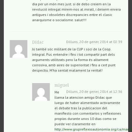
dia per un món mes just. si de debo creiem en la
revolució intregal mirem-nos al mirall, i deixem enrera
antigues i obsoletes discrepancies entre el clasic
anarquisme o socialisme. salut!!!
Dilluns, 20 de gener, 2014 at 02:39
Dídac
Jo també sóc militant de la CUP i soci de la Coop.
integral. Puc entendre i fins i tot compartir part dels
arguments utilitzats pero la forma és altament
corrosiva, amb aires de superioritat i fins a cert punt
despectiu. M’ha sentat malament la veritat!
miguel
Dilluns, 20 de gener, 2014 at 12:36
Me
llama la atencion amigo Dídac que
luego de haber alimentado activamente
el debate tras la publicacion del
manifiesto con comentarios y reflexiones
propias durante unos 10 dias como se
puede ver claramente en
http://www.grupreflexioautonomia.org/ca/manif