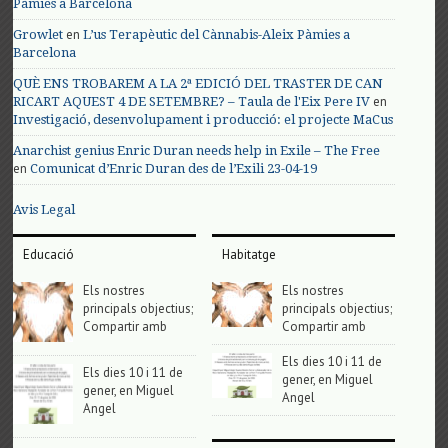
Pàmies a Barcelona
en
Growlet
L’us Terapèutic del Cànnabis-Aleix Pàmies a
Barcelona
QUÈ ENS TROBAREM A LA 2ª EDICIÓ DEL TRASTER DE CAN
en
RICART AQUEST 4 DE SETEMBRE? – Taula de l'Eix Pere IV
Investigació, desenvolupament i producció: el projecte MaCus
Anarchist genius Enric Duran needs help in Exile – The Free
en
Comunicat d’Enric Duran des de l’Exili 23-04-19
Avis Legal
Educació
Habitatge
Els nostres
Els nostres
principals objectius;
principals objectius;
Compartir amb
Compartir amb
Els dies 10 i 11 de
Els dies 10 i 11 de
gener, en Miguel
gener, en Miguel
Angel
Angel