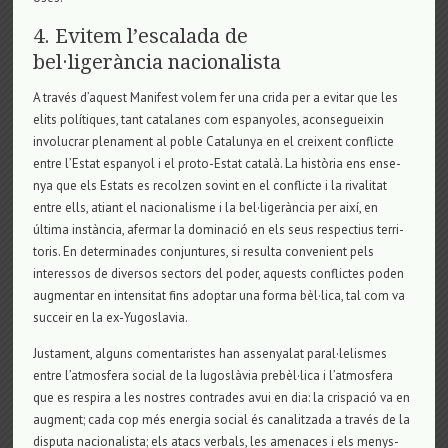
4. Evitem l’escalada de
bel·ligerància nacionalista
A través d’aquest Mani­fest volem fer una crida per a evi­tar que les
elits polítiques, tant cata­la­nes com espa­nyo­les, acon­se­guei­xin
invo­lu­crar ple­na­ment al poble Cata­lu­nya en el crei­xent con­flicte
entre l’Estat espa­nyol i el proto-Estat català. La història ens ense­
nya que els Estats es recol­zen sovint en el con­flicte i la riva­li­tat
entre ells, ati­ant el naci­o­na­lisme i la bel·ligerància per així, en
última instància, afer­mar la domi­nació en els seus res­pec­tius ter­ri­
to­ris. En deter­mi­na­des con­jun­tu­res, si resulta con­ve­ni­ent pels
interes­sos de diver­sos sec­tors del poder, aquests con­flic­tes poden
aug­men­tar en inten­si­tat fins adop­tar una forma bèl·lica, tal com va
suc­ceir en la ex-Yugos­la­via.
Jus­ta­ment, alguns comen­ta­ris­tes han asse­nya­lat paral·lelis­mes
entre l’atmos­fera social de la Iugoslàvia prebèl·lica i l’atmos­fera
que es res­pira a les nos­tres con­tra­des avui en dia: la cris­pació va en
aug­ment; cada cop més ener­gia social és cana­lit­zada a través de la
dis­puta naci­o­na­lista; els atacs ver­bals, les ame­na­ces i els menys­