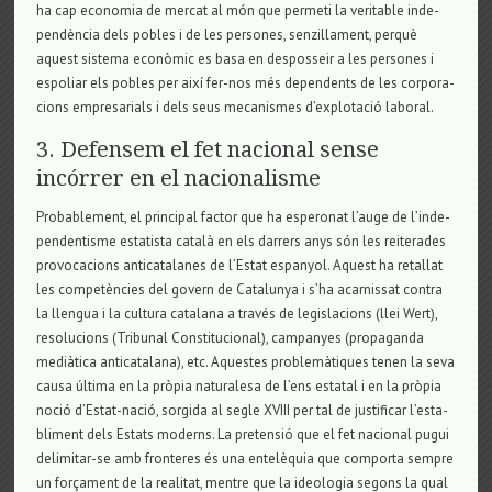
ha cap eco­no­mia de mer­cat al món que per­meti la veri­ta­ble inde­
pendència dels pobles i de les per­so­nes, sen­zi­lla­ment, perquè
aquest sis­tema econòmic es basa en des­pos­seir a les per­so­nes i
espo­liar els pobles per així fer-nos més depen­dents de les cor­po­ra­
ci­ons empre­sa­ri­als i dels seus meca­nis­mes d’explo­tació labo­ral.
3. Defensem el fet nacional sense
incórrer en el nacionalisme
Pro­ba­ble­ment, el prin­ci­pal fac­tor que ha espe­ro­nat l’auge de l’inde­
pen­den­tisme esta­tista català en els dar­rers anys són les rei­te­ra­des
pro­vo­ca­ci­ons anti­ca­ta­la­nes de l’Estat espa­nyol. Aquest ha reta­llat
les com­petències del govern de Cata­lu­nya i s’ha acar­nis­sat con­tra
la llen­gua i la cul­tura cata­lana a través de legis­la­ci­ons (llei Wert),
reso­lu­ci­ons (Tri­bu­nal Cons­ti­tu­ci­o­nal), cam­pa­nyes (pro­pa­ganda
mediàtica anti­ca­ta­lana), etc. Aques­tes pro­blemàtiques tenen la seva
causa última en la pròpia natu­ra­lesa de l’ens esta­tal i en la pròpia
noció d’Estat-nació, sor­gida al segle XVIII per tal de jus­ti­fi­car l’esta­
bli­ment dels Estats moderns. La pre­tensió que el fet naci­o­nal pugui
deli­mi­tar-se amb fron­te­res és una entelèquia que com­porta sem­pre
un forçament de la rea­li­tat, men­tre que la ide­o­lo­gia segons la qual