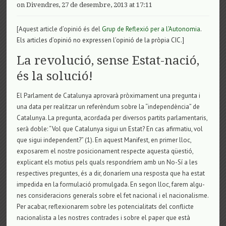
on Divendres, 27 de desembre, 2013 at 17:11
[Aquest article d’opinió és del
Grup de Reflexió per a l’Auto­no­mia
.
Els articles d’opinió no expressen l’opinió de la pròpia CIC.]
La revolució, sense Estat-nació,
és la solució!
El Par­la­ment de Cata­lu­nya apro­varà pròxima­ment una pre­gunta i
una data per rea­lit­zar un referèndum sobre la “inde­pendència” de
Cata­lu­nya. La pre­gunta, acor­dada per diver­sos par­tits par­la­men­ta­ris,
serà doble: “Vol que Cata­lu­nya sigui un Estat? En cas afir­ma­tiu, vol
que sigui inde­pen­dent?” (1). En aquest Mani­fest, en pri­mer lloc,
expo­sa­rem el nos­tre posi­ci­o­na­ment res­pecte aquesta qüestió,
expli­cant els motius pels quals res­pondríem amb un No-Sí a les
res­pec­ti­ves pre­gun­tes, és a dir, donaríem una res­posta que ha estat
impe­dida en la for­mu­lació pro­mul­gada. En segon lloc, farem algu­
nes con­si­de­ra­ci­ons gene­rals sobre el fet naci­o­nal i el naci­o­na­lisme.
Per aca­bar, refle­xi­o­na­rem sobre les poten­ci­a­li­tats del con­flicte
naci­o­na­lista a les nos­tres con­tra­des i sobre el paper que està