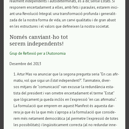
real­ment inde­pen­dents i auto­de­ter­mi­nats, és a dir, sense Estats. Si
res­po­nem encer­ta­da­ment a elles, amb fets i parau­les, esta­rem ini­ci­
ant una Revo­lució Inte­gral: una trans­for­mació pro­funda i gene­ra­lit­
zada de la nos­tra forma de vida, un canvi qua­li­ta­tiu i de gran abast
en les estruc­tu­res i el valors que defi­nei­xen la nos­tra soci­e­tat.
Només canviant-ho tot
serem independents!
Grup de Reflexió per a l’Auto­no­mia
Desem­bre del 2013
Artur Mas va anun­ciar que la segona pre­gunta seria “En cas afir­
ma­tiu, vol que sigui un
Estat
inde­pen­dent?”. Tan­ma­teix, diver­
sos mit­jans de “comu­ni­cació” van excu­sar la redundància esta­
tista del pre­si­dent i van ome­tre encer­ta­da­ment el terme “Estat”
que lògica­ment ja queda inclòs en l’expressió “en cas afir­ma­tiu”.
La for­mu­lació que emprem en aquest Mani­fest és aquesta dar­
rera ja que és la que més s’apropa a la for­mu­lació que con­si­de­
rem més neta­ment democràtica (al per­me­tre l’expressió de totes
les pos­si­bi­li­tats) i lingüisi­ti­ca­ment cor­recta (al no redun­dar inne­