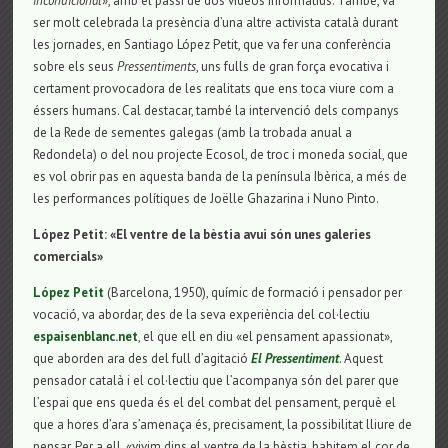
incondicional
», amb el passi de dos vídeos informatius. També, va
ser molt celebrada la presència d’una altre activista català durant
les jornades, en Santiago López Petit, que va fer una conferència
sobre els seus
Pressentiments
, uns fulls de gran força evocativa i
certament provocadora de les realitats que ens toca viure com a
éssers humans. Cal destacar, també la intervenció dels companys
de la Rede de sementes galegas (amb la trobada anual a
Redondela) o del nou projecte Ecosol, de troc i moneda social, que
es vol obrir pas en aquesta banda de la península Ibèrica, a més de
les performances polítiques de Joëlle Ghazarina i Nuno Pinto.
López Petit: «El ventre de la bèstia avui són unes galeries
comercials»
López Petit
(Barcelona, 1950), químic de formació i pensador per
vocació, va abordar, des de la seva experiència del col·lectiu
espaisenblanc.net
, el que ell en diu «el pensament apassionat»,
que aborden ara des del full d’agitació
El Pressentiment
. Aquest
pensador català i el col·lectiu que l’acompanya són del parer que
l’espai que ens queda és el del combat del pensament, perquè el
que a hores d’ara s’amenaça és, precisament, la possibilitat lliure de
pensar. Per a ell, «vivim dins el ventre de la bèstia, habitem el cor de