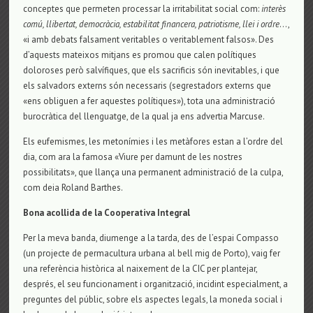
conceptes que permeten processar la irritabilitat social com:
interès
comú, llibertat, democràcia, estabilitat financera, patriotisme, llei i ordre
…,
«i amb debats falsament veritables o veritablement falsos». Des
d’aquests mateixos mitjans es promou que calen polítiques
doloroses però salvífiques, que els sacrificis són inevitables, i que
els salvadors externs són necessaris (segrestadors externs que
«ens obliguen a fer aquestes polítiques»), tota una administració
burocràtica del llenguatge, de la qual ja ens advertia Marcuse.
Els eufemismes, les metonímies i les metàfores estan a l’ordre del
dia, com ara la famosa «Viure per damunt de les nostres
possibilitats», que llança una permanent administració de la culpa,
com deia Roland Barthes.
Bona acollida de la Cooperativa Integral
Per la meva banda, diumenge a la tarda, des de l’espai Compasso
(un projecte de permacultura urbana al bell mig de Porto), vaig fer
una referència històrica al naixement de la CIC per plantejar,
després, el seu funcionament i organització, incidint especialment, a
preguntes del públic, sobre els aspectes legals, la moneda social i