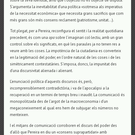
sobre la seva identitat, amb què l’objectiu no és objecte de disputa.
S’argumenta la inevitabilitat d’una política «sotmesa als imperatius
de la necessitat econòmica» que necessita grans sacrificis que com
més grans són més consens reclament (patriotisme, unitat…).
Tot plegat, per a Pereira, reconfigura el sentit i la realitat quotidiana
precedent, és com una
opa
sobre l’imaginari col·lectiu, amb un gran
control sobre els significats, en què les paraules ja no tenen res a
veure amb les coses. La impotència de la ciutadania es converteix
en la legitimació del poder, en l’ordre natural de les coses i de les
simètricament contestatàries. S’imposa, doncs, la impunitat des
d’una discursivitat alienada i alienant.
L’enunciació política d’aquests discursos és, però,
incomprensiblement contradictòria, i va de l’apocalipsi a la
recuperació en un termini de temps breu i inaudit. La comunicació és
monopolitzada des de l’argot de la macroeconomia i d’un
megaconeixement al qual ens hem de subjugar: els números no
menteixen.
I el mitjans de comunicació corroboren el discurs del poder des
d’allò que Pereira en diu un «consens suprapartidari» amb