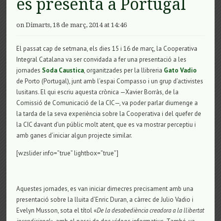
es presenta a Portugal
on Dimarts, 18 de març, 2014 at 14:46
El passat cap de setmana, els dies 15 i 16 de març, la Cooperativa
Integral Catalana va ser convidada a fer una presentació a les
jornades
Soda Caustica
, organitzades per la llibreria
Gato Vadio
de Porto (Portugal), junt amb l’espai Compasso i un grup d’activistes
lusitans. El qui escriu aquesta crònica —Xavier Borràs, de la
Comissió de Comunicació de la CIC—, va poder parlar diumenge a
la tarda de la seva experiència sobre la Cooperativa i del quefer de
la CIC davant d’un públic molt atent, que es va mostrar perceptiu i
amb ganes d’iniciar algun projecte similar.
[wzslider info=”true” lightbox=”true”]
Aquestes jornades, es van iniciar dimecres precisament amb una
presentació sobre la lluita d’Enric Duran, a càrrec de Julio Vadio i
Evelyn Musson, sota el títol «
De la desobediència creadora a la llibertat