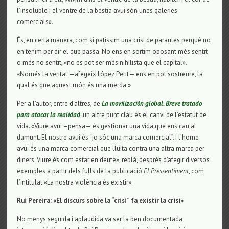
l’insoluble i el ventre de la bèstia avui són unes galeries
comercials».
És, en certa manera, com si patíssim una crisi de paraules perquè no
en tenim per dir el que passa. No ens en sortim oposant més sentit
o més no sentit, «no es pot ser més nihilista que el capital».
«Només la veritat —afegeix López Petit— ens en pot sostreure, la
qual és que aquest món és una merda.»
Per a l’autor, entre d’altres, de
La movilización global. Breve tratado
para atacar la realidad
, un altre punt clau és el canvi de l’estatut de
vida. «Viure avui –pensa— és gestionar una vida que ens cau al
damunt. El nostre avui és “jo sóc una marca comercial”. I l’home
avui és una marca comercial que lluita contra una altra marca per
diners. Viure és com estar en deute», reblà, després d’afegir diversos
exemples a partir dels fulls de la publicació
El Pressentiment
, com
l’intitulat «La nostra violència és existir».
Rui Pereira: «El discurs sobre la “crisi” fa existir la crisi»
No menys seguida i aplaudida va ser la ben documentada