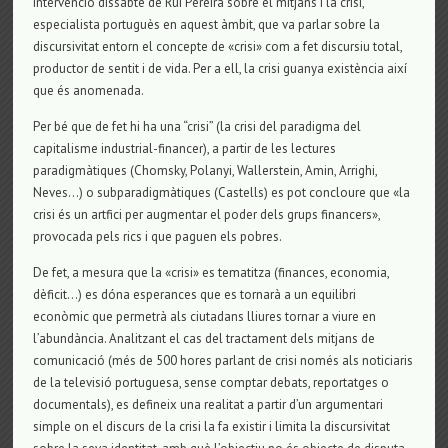
intervenció dissabte de Rui Pereira sobre el mitjans i la crisi,
especialista portuguès en aquest àmbit, que va parlar sobre la
discursivitat entorn el concepte de «crisi» com a fet discursiu total,
productor de sentit i de vida. Per a ell, la crisi guanya existència així
que és anomenada.
Per bé que de fet hi ha una “crisi” (la crisi del paradigma del
capitalisme industrial-financer), a partir de les lectures
paradigmàtiques (Chomsky, Polanyi, Wallerstein, Amin, Arrighi,
Neves…) o subparadigmàtiques (Castells) es pot concloure que «la
crisi és un artfici per augmentar el poder dels grups financers»,
provocada pels rics i que paguen els pobres.
De fet, a mesura que la «crisi» es tematitza (finances, economia,
dèficit…) es dóna esperances que es tornarà a un equilibri
econòmic que permetrà als ciutadans lliures tornar a viure en
l’abundància. Analitzant el cas del tractament dels mitjans de
comunicació (més de 500 hores parlant de crisi només als noticiaris
de la televisió portuguesa, sense comptar debats, reportatges o
documentals), es defineix una realitat a partir d’un argumentari
simple on el discurs de la crisi la fa existir i limita la discursivitat