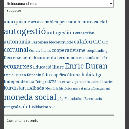
Arxius
Etiquetes
anarquisme
aureasocial
assemblea permanent
art
autogestió
autogestión
autogestión
autonomia
calafou
CIC
CIC
Barcelona
bioconstrucció
comunal
cooperativisme
Convivències
coopfunding
documental
Decreixement
economia
economia solidària
Enric Duran
ecoxarxes
Educació lliure
habitatge
faircoop
Girona
Enric Duran
faircoin
fira
Independència
IntegralCES
intercanvi
jornades assembleàries
Kurdistan
L'Albada
Memòria històrica
mercat
microfinançament
moneda social
Revolució
p2p Foundation
salut
Integral
solidaritat
SSPC
Comentaris recents