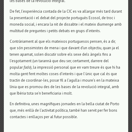
les bases de la revolució integral.
De fet, l’experiència contada de la CIC es va allargar més tard durant
la presentació i el debat del projecte portuguès Ecosol, de troc i
moneda social, i encara la nit de dissabte i el mateix diumenge amb
multitud de preguntes i petits debats en grups d’interès.
Contràriament al que els mateixos portuguesos pensen, és a dir,
que són pessimistes de mena i que davant d’un objectiu, quan ja el
tenen apamat, solen discutir sobre els sexe dels àngels fins a
l’esgotament (un tarannà que deu ser, certament, darrere del
popular
fado
), la impressió personal que en vam treure és que hi ha
molta gent fent moltes coses d’interès i que l’únic que cal és que
tractin de coordinar-les, posar fil a l’agulla i moure’s en la mateixa
línia que es promou des de les bases de la revolució integral, amb
que Ibèria tota se’n beneficiaria i molt.
En definitiva, unes magnífiques jornades en la bella ciutat de Porto
que, més enllà de l’activitat política, també han servit per fer bons
contactes i enllaços per al futur possible.