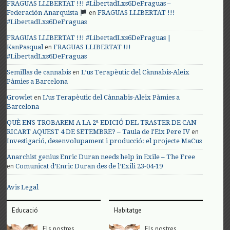
FRAGUAS LLIBERTAT !!! #LibertadLxs6DeFraguas –
en
Federación Anarquista
FRAGUAS LLIBERTAT !!!
#LibertadLxs6DeFraguas
FRAGUAS LLIBERTAT !!! #LibertadLxs6DeFraguas |
en
KanPasqual
FRAGUAS LLIBERTAT !!!
#LibertadLxs6DeFraguas
en
Semillas de cannabis
L’us Terapèutic del Cànnabis-Aleix
Pàmies a Barcelona
en
Growlet
L’us Terapèutic del Cànnabis-Aleix Pàmies a
Barcelona
QUÈ ENS TROBAREM A LA 2ª EDICIÓ DEL TRASTER DE CAN
en
RICART AQUEST 4 DE SETEMBRE? – Taula de l'Eix Pere IV
Investigació, desenvolupament i producció: el projecte MaCus
Anarchist genius Enric Duran needs help in Exile – The Free
en
Comunicat d’Enric Duran des de l’Exili 23-04-19
Avis Legal
Educació
Habitatge
Els nostres
Els nostres