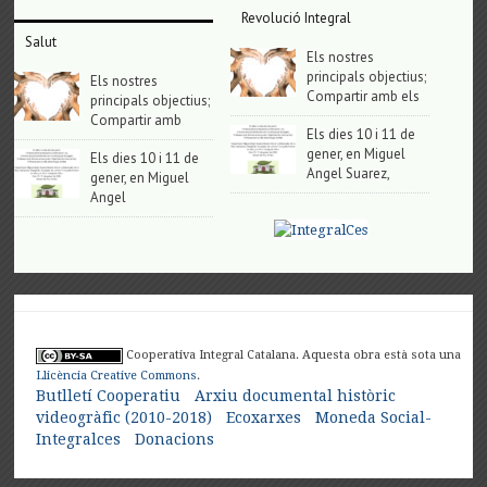
Revolució Integral
Salut
Els nostres
principals objectius;
Els nostres
Compartir amb els
principals objectius;
Compartir amb
Els dies 10 i 11 de
gener, en Miguel
Els dies 10 i 11 de
Angel Suarez,
gener, en Miguel
Angel
Cooperativa Integral Catalana. Aquesta obra està sota una
Llicència Creative Commons
.
Butlletí Cooperatiu
Arxiu documental històric
videogràfic (2010-2018)
Ecoxarxes
Moneda Social-
Integralces
Donacions