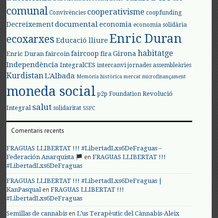
comunal
cooperativisme
Convivències
coopfunding
documental
Decreixement
economia
economia solidària
Enric Duran
ecoxarxes
Educació lliure
habitatge
faircoop
Girona
Enric Duran
faircoin
fira
Independència
IntegralCES
intercanvi
jornades assembleàries
Kurdistan
L'Albada
Memòria històrica
mercat
microfinançament
moneda social
Revolució
p2p Foundation
salut
Integral
solidaritat
SSPC
Comentaris recents
FRAGUAS LLIBERTAT !!! #LibertadLxs6DeFraguas –
en
Federación Anarquista
FRAGUAS LLIBERTAT !!!
#LibertadLxs6DeFraguas
FRAGUAS LLIBERTAT !!! #LibertadLxs6DeFraguas |
en
KanPasqual
FRAGUAS LLIBERTAT !!!
#LibertadLxs6DeFraguas
en
Semillas de cannabis
L’us Terapèutic del Cànnabis-Aleix