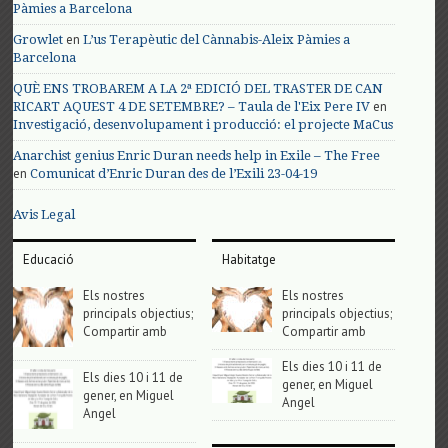
Pàmies a Barcelona
en
Growlet
L’us Terapèutic del Cànnabis-Aleix Pàmies a
Barcelona
QUÈ ENS TROBAREM A LA 2ª EDICIÓ DEL TRASTER DE CAN
en
RICART AQUEST 4 DE SETEMBRE? – Taula de l'Eix Pere IV
Investigació, desenvolupament i producció: el projecte MaCus
Anarchist genius Enric Duran needs help in Exile – The Free
en
Comunicat d’Enric Duran des de l’Exili 23-04-19
Avis Legal
Educació
Habitatge
Els nostres
Els nostres
principals objectius;
principals objectius;
Compartir amb
Compartir amb
Els dies 10 i 11 de
Els dies 10 i 11 de
gener, en Miguel
gener, en Miguel
Angel
Angel