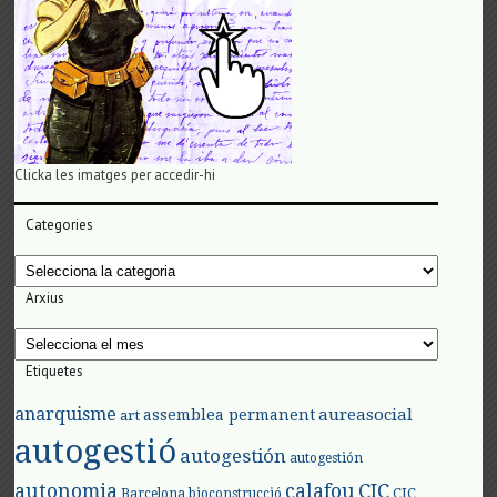
Clicka les imatges per accedir-hi
Categories
Categories
Arxius
Arxius
Etiquetes
anarquisme
aureasocial
assemblea permanent
art
autogestió
autogestión
autogestión
autonomia
calafou
CIC
CIC
Barcelona
bioconstrucció