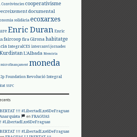
l
cooperativisme
Convivències
documental
Decreixement
ecoxarxes
onomia solidària
Enric Duran
iure
Enric
habitatge
faircoop
Girona
in
fira
cia
IntegralCES
intercanvi
jornades
Kurdistan
L'Albada
Memòria
moneda
microfinançament
Revolució Integral
p2p Foundation
itat
SSPC
ecents
BERTAT !!! #LibertadLxs6DeFraguas
en
 Anarquista
FRAGUAS
! #LibertadLxs6DeFraguas
BERTAT !!! #LibertadLxs6DeFraguas
en
FRAGUAS LLIBERTAT !!!