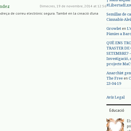
#LibertadLx
Dimecres, 19 de novembre, 2014 at 12:56
ández
 adreça de correu electrònic segura. També en la creació d’una
Semillas de c
Cànnabis-Ale
en
Growlet
L’
Pàmies a Bar
QUÈ ENS TRO
TRASTER DE 
SETEMBRE? – 
Investigació,
projecte MaC
Anarchist gen
en
The Free
C
23-04-19
Avis Legal
Educació
El
pr