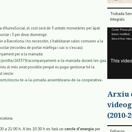
Trobada Sens
Integrals
na d’AureaSocial, el cost serà de 3 unitats monetàries per àpat
Reproductor
Code PrivacyErr
smorzar i 3 per dinar diumenge.
been notified.
de
Baixa el fitxer: ht
in a Barcelona i ho necessitin, s’habilitaran sales comunes a la
vídeo
octar (recordeu de portar màrfega i sac si s’escau).
anyament per a la mainada:
ps/profile/263379/acompanyament-a-la-mainada-durant-les-jjaa
.
riviu al més aviat possible perquè es pugui gestionar bé la
t vincle:
a/form/inscriu-te-a-la-jornada-assemblearia-de-la-cooperativa-
Arxiu
videog
(2010-2
arcelona
:00 a 21:00 h. A les 10:30 h es farà un
cercle d’energia
per
Enllaços