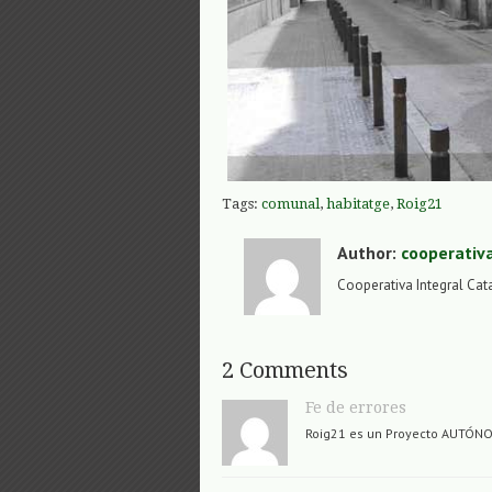
Tags:
comunal
,
habitatge
,
Roig21
Author:
cooperativ
Cooperativa Integral Cat
2 Comments
Fe de errores
Roig21 es un Proyecto AUTÓNO