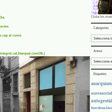
Clicka les imat
Dia
.
jectes
.
Categories
os cap al comú
.
Categories
Arxius
aintegral.cat.titanpad.com/26
.
]
Arxius
Etiquetes
anarquism
aureasocia
autogesti
Barcelona
bio