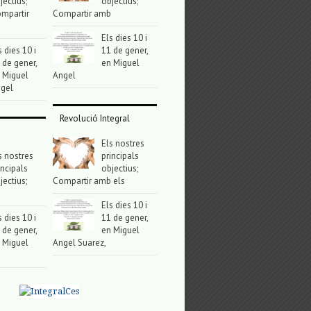
jectius;
objectius;
mpartir
Compartir amb
Els dies 10 i
s dies 10 i
11 de gener,
 de gener,
en Miguel
 Miguel
Angel
gel
Revolució Integral
Els nostres
s nostres
principals
incipals
objectius;
jectius;
Compartir amb els
Els dies 10 i
s dies 10 i
11 de gener,
 de gener,
en Miguel
 Miguel
Angel Suarez,