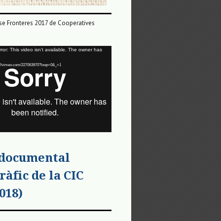
e Fronteres 2017 de Cooperatives
or: This video isn't available. The owner has
tps://vimeo.com/227063970?loop=0&_=1
 documental
ràfic de la CIC
018)