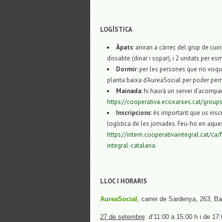
LOGÍSTICA
Àpats
: aniran a càrrec del grup de cui
dissabte (dinar i sopar), i 2 unitats per e
Dormir
: per les persones que no visqu
planta baixa d’AureaSocial per poder pern
Mainada
: hi haurà un servei d’acomp
https://cooperativa.ecoxarxes.cat/grou
Inscripcions
: és important que us insc
logística de les jornades. Feu-ho en aques
https://intern.cooperativaintegral.cat/c
integral-catalana
.
LLOC I ​HORARIS
AureaSocial
, carrer de Sardenya, 263, B
27 de setembre
: d’11:00 a 15:00 h i de 17