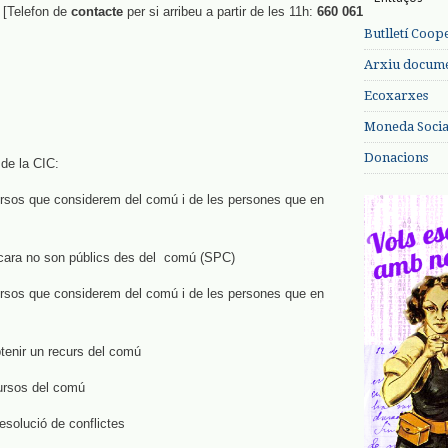
! [Telefon de
contacte
per si arribeu a partir de les 11h:
660 061
Butlletí Coop
Arxiu documen
Ecoxarxes
Moneda Social
Donacions
 de la CIC:
ursos que considerem del comú i de les persones que en
 encara no son públics des del comú (SPC)
ursos que considerem del comú i de les persones que en
tenir un recurs del comú
cursos del comú
esolució de conflictes