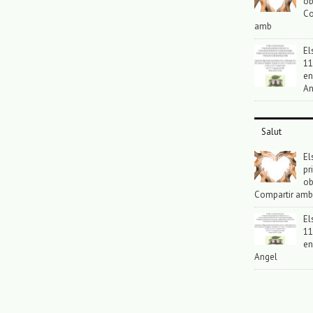
ob
Co
amb
El
11
en
An
Salut
El
pr
ob
Compartir amb
El
11
en
Angel