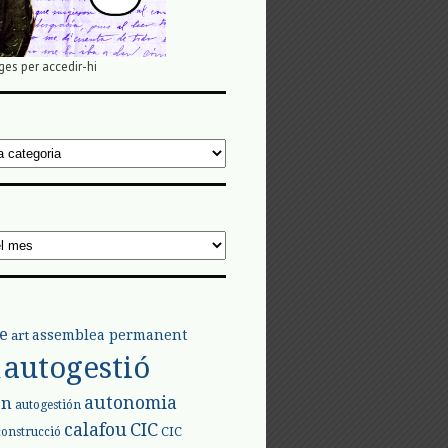
ges per accedir-hi
e
assemblea permanent
art
autogestió
l
autonomia
ón
autogestión
calafou
CIC
CIC
construcció