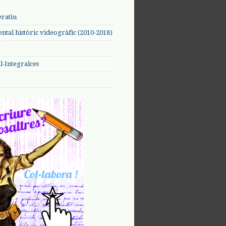
eratiu
tal històric videogràfic (2010-2018)
-Integralces