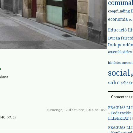
comuna
coopfunding
economia
ec
Educació ll
Duran
fairco
Independèn
assembleàries
històrica
mercat
a
social
alana
salut
solidar
Comentaris r
FRAGUAS LLI
Diumenge, 12 d'octubre, 2014 at 18:21
– Federación
MO (PAIC).
LLIBERTAT !!
FRAGUAS LLI
| KanPasqual