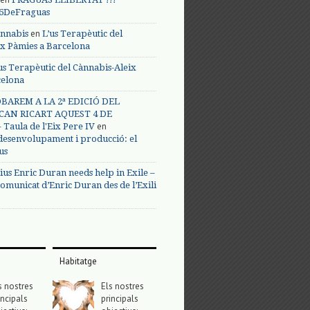
s6DeFraguas
en
annabis
L’us Terapèutic del
ix Pàmies a Barcelona
us Terapèutic del Cànnabis-Aleix
celona
BAREM A LA 2ª EDICIÓ DEL
CAN RICART AQUEST 4 DE
en
Taula de l'Eix Pere IV
 desenvolupament i producció: el
us
ius Enric Duran needs help in Exile –
omunicat d’Enric Duran des de l’Exili
Habitatge
s nostres
Els nostres
incipals
principals