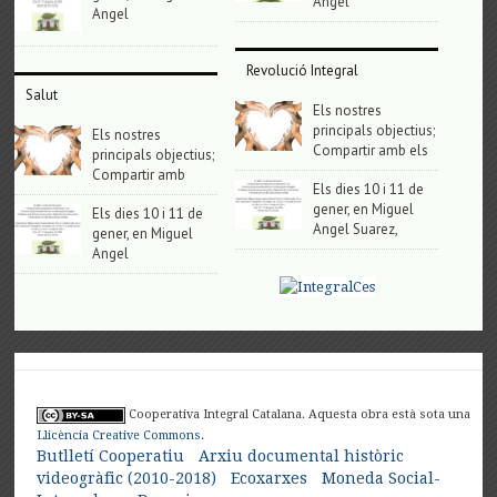
Angel
Angel
Revolució Integral
Salut
Els nostres
principals objectius;
Els nostres
Compartir amb els
principals objectius;
Compartir amb
Els dies 10 i 11 de
gener, en Miguel
Els dies 10 i 11 de
Angel Suarez,
gener, en Miguel
Angel
Cooperativa Integral Catalana. Aquesta obra està sota una
Llicència Creative Commons
.
Butlletí Cooperatiu
Arxiu documental històric
videogràfic (2010-2018)
Ecoxarxes
Moneda Social-