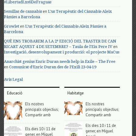
#LibertadLxs6DeFraguas
en
Semillas de cannabis
L’us Terapèutic del Cànnabis-Aleix
Pàmies a Barcelona
en
Growlet
L’us Terapèutic del Cànnabis-Aleix Pàmies a
Barcelona
QUÈ ENS TROBAREM A LA 2ª EDICIÓ DEL TRASTER DE CAN
en
RICART AQUEST 4 DE SETEMBRE? – Taula de l'Eix Pere IV
Investigació, desenvolupament i producció: el projecte MaCus
Anarchist genius Enric Duran needs help in Exile – The Free
en
Comunicat d’Enric Duran des de l’Exili 23-04-19
Avis Legal
Educació
Habitatge
Els nostres
Els nostres
principals objectius;
principals objectius;
Compartir amb
Compartir amb
Els dies 10 i 11 de
Els dies 10 i 11 de
gener, en Miguel
gener, en Miguel