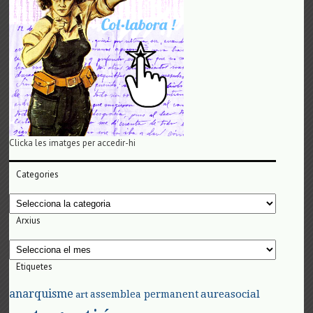
Clicka les imatges per accedir-hi
Categories
Categories
Arxius
Arxius
Etiquetes
anarquisme
aureasocial
assemblea permanent
art