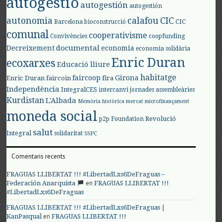
autogestió
autogestión
autogestión
autonomia
calafou
CIC
CIC
Barcelona
bioconstrucció
comunal
cooperativisme
Convivències
coopfunding
documental
Decreixement
economia
economia solidària
Enric Duran
ecoxarxes
Educació lliure
habitatge
faircoop
Girona
Enric Duran
faircoin
fira
Independència
IntegralCES
intercanvi
jornades assembleàries
Kurdistan
L'Albada
Memòria històrica
mercat
microfinançament
moneda social
Revolució
p2p Foundation
salut
Integral
solidaritat
SSPC
Comentaris recents
FRAGUAS LLIBERTAT !!! #LibertadLxs6DeFraguas –
en
Federación Anarquista
FRAGUAS LLIBERTAT !!!
#LibertadLxs6DeFraguas
FRAGUAS LLIBERTAT !!! #LibertadLxs6DeFraguas |
en
KanPasqual
FRAGUAS LLIBERTAT !!!