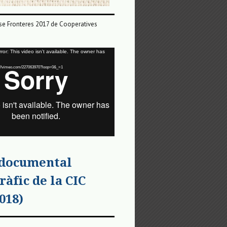
e Fronteres 2017 de Cooperatives
or: This video isn't available. The owner has
tps://vimeo.com/227063970?loop=0&_=1
 documental
ràfic de la CIC
018)