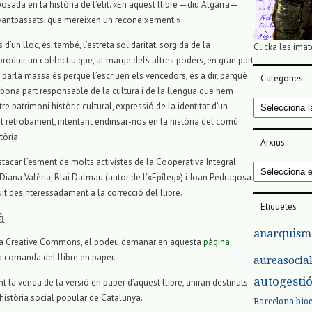
osada en la història de l’elit. «En aquest llibre —diu Algarra—
 avantpassats, que mereixen un reconeixement.»
un lloc, és, també, l’estreta solidaritat, sorgida de la
Clicka les imat
roduir un col·lectiu que, al marge dels altres poders, en gran part
en parla massa és perquè l’escriuen els vencedors, és a dir, perquè
Categories
bona part responsable de la cultura i de la llengua que hem
Categories
re patrimoni històric cultural, expressió de la identitat d’un
 retrobament, intentant endinsar-nos en la història del comú
tòria.
Arxius
estacar l’esment de molts activistes de la Cooperativa Integral
Arxius
Diana Valèria, Blai Dalmau (autor de l’«Epíleg») i Joan Pedragosa
ït desinteressadament a la correcció del llibre.
Etiquetes
à
anarquism
ència Creative Commons, el podeu demanar en aquesta
pàgina
.
a comanda del llibre en paper.
aureasocia
autogesti
nt la venda de la versió en paper d’aquest llibre, aniran destinats
a història social popular de Catalunya.
Barcelona
bio