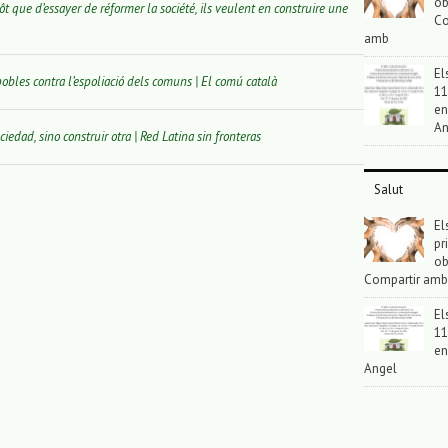
ob
ue d’essayer de réformer la société, ils veulent en construire une
Co
amb
El
 pobles contra l’espoliació dels comuns | El comú català
11
en
An
iedad, sino construir otra | Red Latina sin fronteras
Salut
El
pr
ob
Compartir amb
El
11
en
Angel