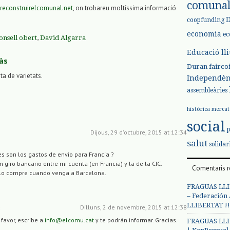
comuna
reconstruirelcomunal.net
, on trobareu moltíssima informació
coopfunding
economia
ec
onsell obert
,
David Algarra
Educació ll
às
Duran
fairco
sta de varietats.
Independèn
assembleàries
històrica
mercat
social
Dijous, 29 d'octubre, 2015 at 12:34
salut
solidar
es son los gastos de envio para Francia ?
giro bancario entre mi cuenta (en Francia) y la de la CIC.
Comentaris r
 lo compre cuando venga a Barcelona.
FRAGUAS LLI
– Federación
LLIBERTAT !!
Dilluns, 2 de novembre, 2015 at 12:38
s
 favor, escribe a
info@elcomu.cat
y te podrán informar. Gracias.
FRAGUAS LLI