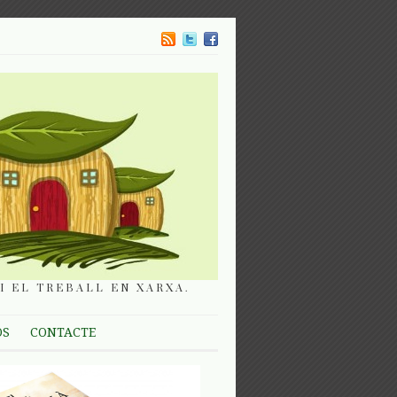
I EL TREBALL EN XARXA.
OS
CONTACTE