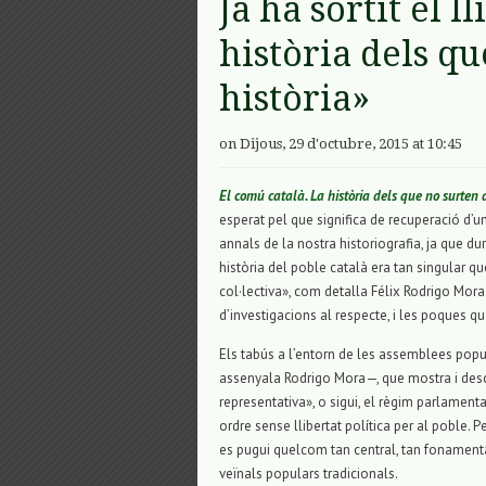
Ja ha sortit el l
història dels qu
història»
on Dijous, 29 d'octubre, 2015 at 10:45
El comú català. La història dels que no surten a
esperat pel que significa de recuperació d
annals de la nostra historiografia, ja que d
història del poble català era tan singular q
col·lectiva», com detalla Félix Rodrigo Mor
d’investigacions al respecte, i les poques q
Els tabús a l’entorn de les assemblees popu
assenyala Rodrigo Mora—, que mostra i d
representativa», o sigui, el règim parlamentar
ordre sense llibertat política per al poble.
es pugui quelcom tan central, tan fonament
veïnals populars tradicionals.