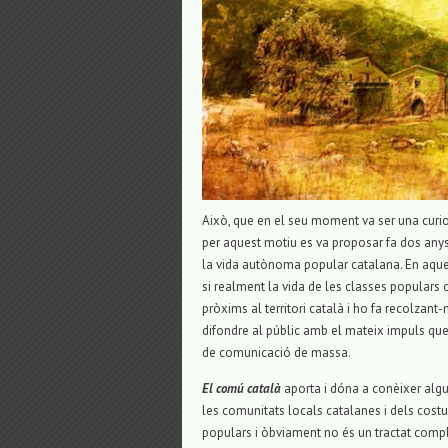
Això, que en el seu moment va ser una curiosi
per aquest motiu es va proposar fa dos any
la vida autònoma popular catalana. En aquest 
si realment la vida de les classes populars c
pròxims al territori català i ho fa recolzant
difondre al públic amb el mateix impuls que 
de comunicació de massa.
El comú català
aporta i dóna a conèixer algun
les comunitats locals catalanes i dels costum
populars i òbviament no és un tractat comple