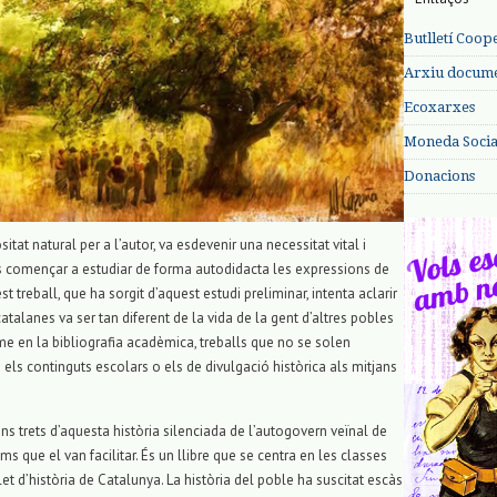
Butlletí Coop
Arxiu documen
Ecoxarxes
Moneda Social
Donacions
tat natural per a l’autor, va esdevenir una necessitat vital i
s començar a estudiar de forma autodidacta les expressions de
treball, que ha sorgit d’aquest estudi preliminar, intenta aclarir
atalanes va ser tan diferent de la vida de la gent d’altres pobles
-me en la bibliografia acadèmica, treballs que no se solen
els continguts escolars o els de divulgació històrica als mitjans
s trets d’aquesta història silenciada de l’autogovern veïnal de
s que el van facilitar. És un llibre que se centra en les classes
t d’història de Catalunya. La història del poble ha suscitat escàs