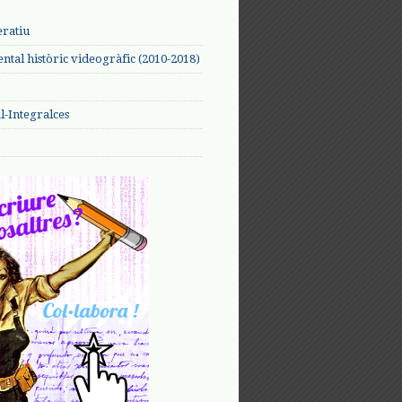
eratiu
tal històric videogràfic (2010-2018)
-Integralces