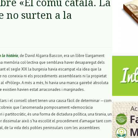
libre «El comú català. La
e no surten a la
 la història
, de David Algarra Bascon, era un llibre llargament
’una memòria col·lectiva que semblava haver desaparegut dels
urant el segle XIX la burgesia havia escampat «la idea que la
ue no coneixia ni els procediments assemblearis ni la propietat
a al «Pròleg». A més a més, hi havia una manca gairebé absoluta
ue existien havien estat arraconades i marginades.
lars i el consell obert tenen una causa fàcil de determinar —com
escobreix que l’anomenada pomposament «democràcia
i i partitocràtic, és una forma de dictadura política, una tirania, un
 Per dissimular això s’ha escollit el procediment d’amagar tant com
al, de la vida dels pobles peninsulars com les assemblees