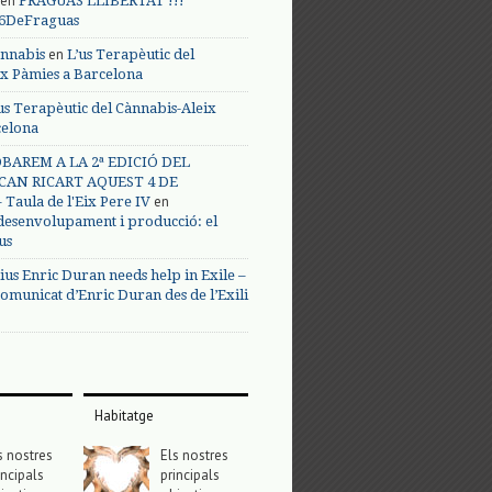
en
FRAGUAS LLIBERTAT !!!
s6DeFraguas
en
annabis
L’us Terapèutic del
ix Pàmies a Barcelona
us Terapèutic del Cànnabis-Aleix
celona
BAREM A LA 2ª EDICIÓ DEL
CAN RICART AQUEST 4 DE
en
Taula de l'Eix Pere IV
 desenvolupament i producció: el
us
ius Enric Duran needs help in Exile –
omunicat d’Enric Duran des de l’Exili
Habitatge
s nostres
Els nostres
incipals
principals