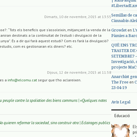
| KanPasqual
#LibertadLx
Semillas de c
Dimarts, 10 de novembre, 2015 at 13:55
Cànnabis-Ale
en
se?: “Tots els beneficis que s’assoleixin, mitjançant la venda de la
Growlet
L’
 aniran destinats a la continuïtat de l’estudi i divulgació de la
Pàmies a Bar
lunya”. És a dir qui farà aquest estudi? Com es farà la divulgació?
QUÈ ENS TRO
’estudis, com es gestionaran els diners? etc.
TRASTER DE 
SETEMBRE? – 
Investigació,
projecte MaC
Dijous, 12 de novembre, 2015 at 11:58
s
Anarchist gen
tes a
info@elcomu.cat
segur que t’ho aclareixen.
en
The Free
C
23-04-19
du peuple contre la spoliation des biens communs | «Quelques notes
Avis Legal
Educació
eren reformar la sociedad, sino construir otra | Eclairages publics
El
pr