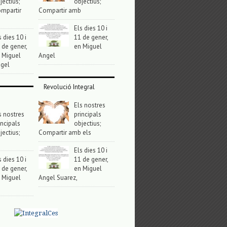
jectius;
objectius;
mpartir
Compartir amb
Els dies 10 i
s dies 10 i
11 de gener,
 de gener,
en Miguel
 Miguel
Angel
gel
Revolució Integral
Els nostres
s nostres
principals
incipals
objectius;
jectius;
Compartir amb els
Els dies 10 i
s dies 10 i
11 de gener,
 de gener,
en Miguel
 Miguel
Angel Suarez,