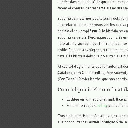
interès, davant l’atenció desproporcionada p
farem el contrari, per respecte als nostres
El comú és molt més que la suma dels veïns d’
interrelació i els nombrosos vincles que va p
decidia el seu propi futur. Si la història no 
el comú va perdre. Però, aquest comú és en 
heretat, i és raonable que formi part del nost
poble. En aquestes pàgines, busquem aquest
català, la història dels que no surten a la his
Al capítol d’agraïments que fa l’autor cal d
Catalana, com Gorka Pinillos, Pere Ardèvol, 
(Can Tonal) i Xavier Borràs, que han contribu
Com adquirir El comú catal
El llibre en format digital, amb llic
Fent clic en aquest
enllaç
podreu fer l
Tots els beneficis que s’assoleixin, mitjança
a la continuïtat de l’estudi i divulgació de l