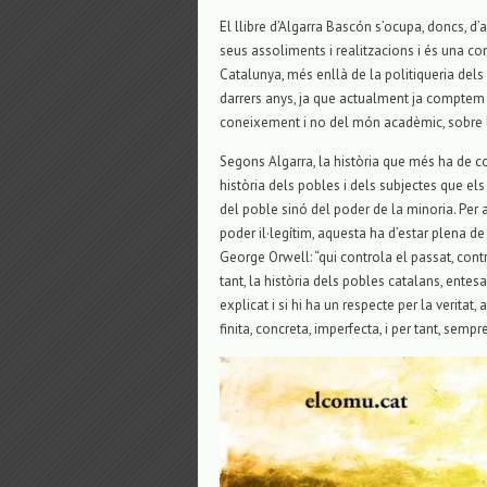
El llibre d’Algarra Bascón s’ocupa, doncs, d
seus assoliments i realitzacions i és una cont
Catalunya, més enllà de la politiqueria dels p
darrers anys, ja que actualment ja comptem 
coneixement i no del món acadèmic, sobre l
Segons Algarra, la història que més ha de c
història dels pobles i dels subjectes que els
del poble sinó del poder de la minoria. Per a 
poder il·legítim, aquesta ha d’estar plena de 
George Orwell: “qui controla el passat, contro
tant, la història dels pobles catalans, ente
explicat i si hi ha un respecte per la verita
finita, concreta, imperfecta, i per tant, sempr