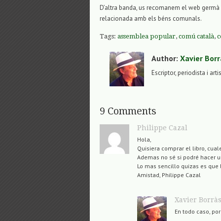
D’altra banda, us recomanem el web germà
relacionada amb els béns comunals.
Tags:
assemblea popular
,
comú català
,
c
Author:
Xavier Borr
Escriptor, periodista i arti
9 Comments
Philippe Cazal
Hola,
Quisiera comprar el libro, cual
Ademas no sé si podré hacer un 
Lo mas sencillo quizas es que
Amistad, Philippe Cazal
Xavier Borrà
En todo caso, por