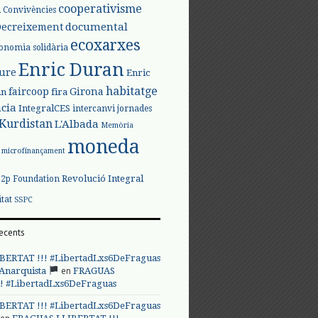
l
cooperativisme
Convivències
documental
Decreixement
ecoxarxes
onomia solidària
Enric Duran
iure
Enric
habitatge
faircoop
Girona
in
fira
cia
IntegralCES
intercanvi
jornades
Kurdistan
L'Albada
Memòria
moneda
microfinançament
Revolució Integral
p2p Foundation
itat
SSPC
ecents
BERTAT !!! #LibertadLxs6DeFraguas
en
 Anarquista
FRAGUAS
! #LibertadLxs6DeFraguas
BERTAT !!! #LibertadLxs6DeFraguas