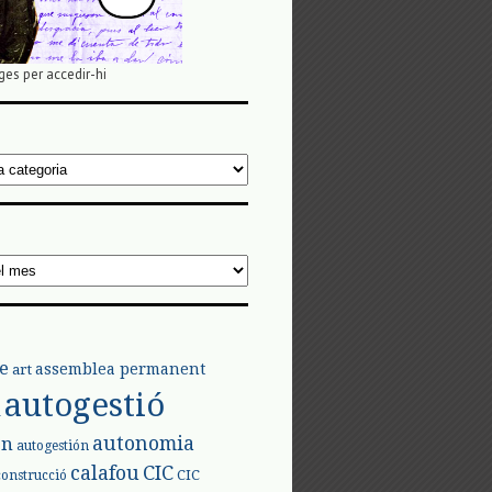
ges per accedir-hi
e
assemblea permanent
art
autogestió
l
autonomia
ón
autogestión
calafou
CIC
CIC
construcció