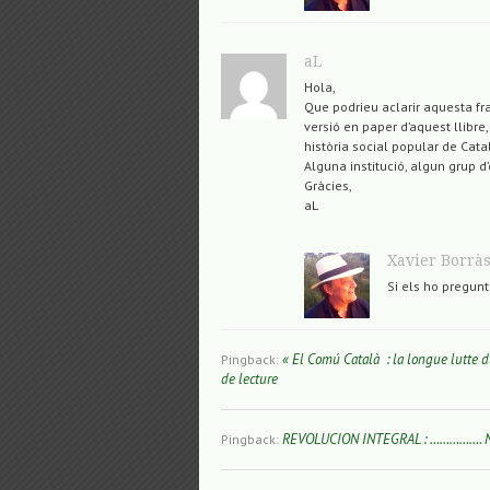
aL
Hola,
Que podrieu aclarir aquesta fra
versió en paper d’aquest llibre,
història social popular de Cata
Alguna institució, algun grup d
Gràcies,
aL
Xavier Borrà
Si els ho pregun
« El Comú Català : la longue lutte 
Pingback:
de lecture
REVOLUCION INTEGRAL : ……………. No qui
Pingback: