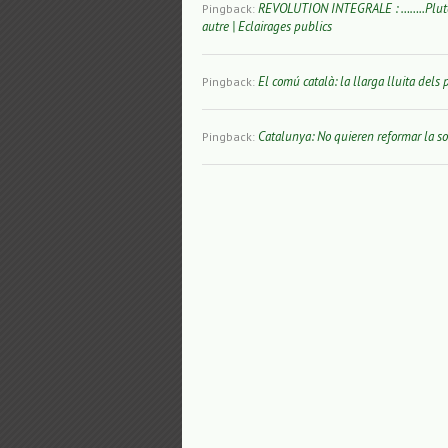
REVOLUTION INTEGRALE : ……..Plutôt q
Pingback:
autre | Eclairages publics
El comú català: la llarga lluita dels
Pingback:
Catalunya: No quieren reformar la soc
Pingback: