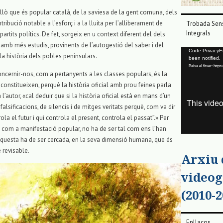
’allò que és popular català, de la saviesa de la gent comuna, dels
ribució notable a l’esforç i a la lluita per l’alliberament de
Trobada Sens
Integrals
artits polítics. De fet, sorgeix en u context diferent del dels
amb més estudis, provinents de l’autogestió del saber i del
Reproductor
Code PrivacyErr
a història dels pobles peninsulars.
been notified.
de
Baixa el fitxer: ht
vídeo
oncernir-nos, com a pertanyents a les classes populars, és la
 constitueixen, perquè la història oficial amb prou feines parla
l’autor, «cal deduir que si la història oficial està en mans d’un
falsificacions, de silencis i de mitges veritats perquè, com va dir
la el futur i qui controla el present, controla el passat”.» Per
sa com a manifestació popular, no ha de ser tal com ens l’han
t, aquesta ha de ser cercada, en la seva dimensió humana, que és
e revisable.
Arxiu
videog
(2010-2
Enllaços