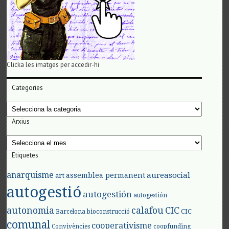
Clicka les imatges per accedir-hi
Categories
Categories
Arxius
Arxius
Etiquetes
anarquisme
aureasocial
assemblea permanent
art
autogestió
autogestión
autogestión
autonomia
calafou
CIC
CIC
Barcelona
bioconstrucció
comunal
cooperativisme
Convivències
coopfunding