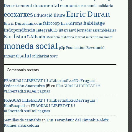
documental
Decreixement
economia
economia solidària
Enric Duran
ecoxarxes
Educació lliure
habitatge
faircoop
Girona
Enric Duran
faircoin
fira
Independència
IntegralCES
intercanvi
jornades assembleàries
Kurdistan
L'Albada
Memòria històrica
mercat
microfinançament
moneda social
Revolució
p2p Foundation
salut
Integral
solidaritat
SSPC
Comentaris recents
FRAGUAS LLIBERTAT !!! #LibertadLxs6DeFraguas –
en
Federación Anarquista
FRAGUAS LLIBERTAT !!!
#LibertadLxs6DeFraguas
FRAGUAS LLIBERTAT !!! #LibertadLxs6DeFraguas |
en
KanPasqual
FRAGUAS LLIBERTAT !!!
#LibertadLxs6DeFraguas
en
Semillas de cannabis
L’us Terapèutic del Cànnabis-Aleix
Pàmies a Barcelona