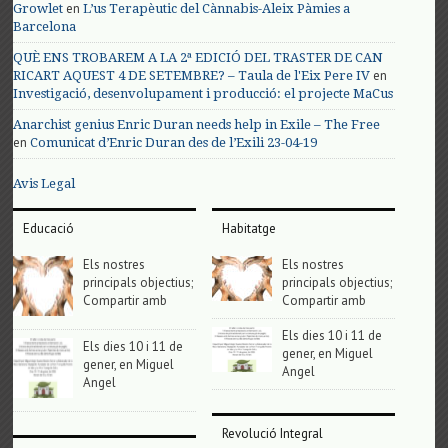
en
Growlet
L’us Terapèutic del Cànnabis-Aleix Pàmies a
Barcelona
QUÈ ENS TROBAREM A LA 2ª EDICIÓ DEL TRASTER DE CAN
en
RICART AQUEST 4 DE SETEMBRE? – Taula de l'Eix Pere IV
Investigació, desenvolupament i producció: el projecte MaCus
Anarchist genius Enric Duran needs help in Exile – The Free
en
Comunicat d’Enric Duran des de l’Exili 23-04-19
Avis Legal
Educació
Habitatge
Els nostres
Els nostres
principals objectius;
principals objectius;
Compartir amb
Compartir amb
Els dies 10 i 11 de
Els dies 10 i 11 de
gener, en Miguel
gener, en Miguel
Angel
Angel
Revolució Integral