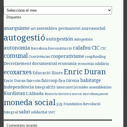
Arxius
Etiquetes
anarquisme
aureasocial
assemblea permanent
art
autogestió
autogestión
autogestión
autonomia
calafou
CIC
CIC
Barcelona
bioconstrucció
comunal
cooperativisme
Convivències
coopfunding
documental
Decreixement
economia
economia solidària
Enric Duran
ecoxarxes
Educació lliure
habitatge
faircoop
Girona
Enric Duran
faircoin
fira
Independència
IntegralCES
intercanvi
jornades assembleàries
Kurdistan
L'Albada
Memòria històrica
mercat
microfinançament
moneda social
Revolució
p2p Foundation
salut
Integral
solidaritat
SSPC
Comentaris recents