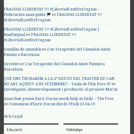
FRAGUAS LLIBERTAT !!! #LibertadLxs6DeFraguas –
en
Federación Anarquista
FRAGUAS LLIBERTAT !!!
#LibertadLxs6DeFraguas
FRAGUAS LLIBERTAT !!! #LibertadLxs6DeFraguas |
en
KanPasqual
FRAGUAS LLIBERTAT !!!
#LibertadLxs6DeFraguas
en
Semillas de cannabis
L’us Terapèutic del Cànnabis-Aleix
Pàmies a Barcelona
en
Growlet
L’us Terapèutic del Cànnabis-Aleix Pàmies a
Barcelona
QUÈ ENS TROBAREM A LA 2ª EDICIÓ DEL TRASTER DE CAN
en
RICART AQUEST 4 DE SETEMBRE? – Taula de l'Eix Pere IV
Investigació, desenvolupament i producció: el projecte MaCus
Anarchist genius Enric Duran needs help in Exile – The Free
en
Comunicat d’Enric Duran des de l’Exili 23-04-19
Avis Legal
Educació
Habitatge