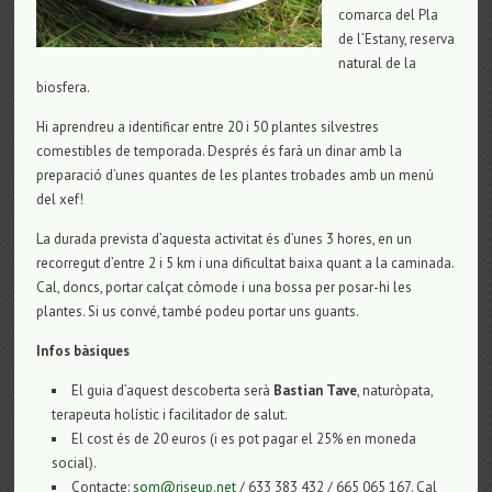
comarca del Pla
de l’Estany, reserva
natural de la
biosfera.
Hi aprendreu a identificar entre 20 i 50 plantes silvestres
comestibles de temporada. Després és farà un dinar amb la
preparació d’unes quantes de les plantes trobades amb un menú
del xef!
La durada prevista d’aquesta activitat és d’unes 3 hores, en un
recorregut d’entre 2 i 5 km i una dificultat baixa quant a la caminada.
Cal, doncs, portar calçat còmode i una bossa per posar-hi les
plantes. Si us convé, també podeu portar uns guants.
Infos bàsiques
El guia d’aquest descoberta serà
Bastian Tave
, naturòpata,
terapeuta holístic i facilitador de salut.
El cost és de 20 euros (i es pot pagar el 25% en moneda
social).
Contacte:
som@riseup.net
/ 633 383 432 / 665 065 167. Cal