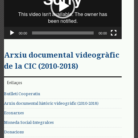
00:00
00:00
Arxiu documental videogràfic
de la CIC (2010-2018)
Enllaços
Butlletí Cooperatiu
Arxiu documental històric videogràfic (2010-2018)
Ecoxarxes
Moneda Social-Integralces
Donacions