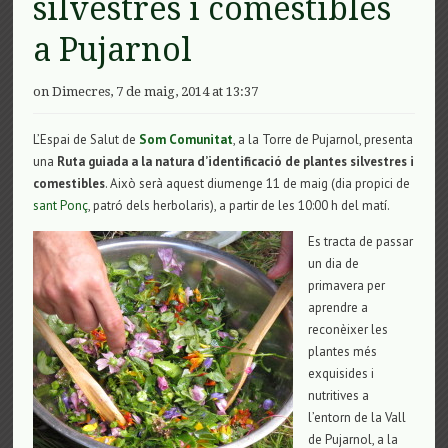
silvestres i comestibles
a Pujarnol
on Dimecres, 7 de maig, 2014 at 13:37
L’Espai de Salut de
Som Comunitat
, a la Torre de Pujarnol, presenta
una
Ruta guiada a la natura d’identificació de plantes silvestres i
comestibles
. Això serà aquest diumenge 11 de maig (dia propici de
sant Ponç
, patró dels herbolaris), a partir de les 10:00 h del matí.
Es tracta de passar
un dia de
primavera per
aprendre a
reconèixer les
plantes més
exquisides i
nutritives a
l’entorn de la Vall
de Pujarnol, a la