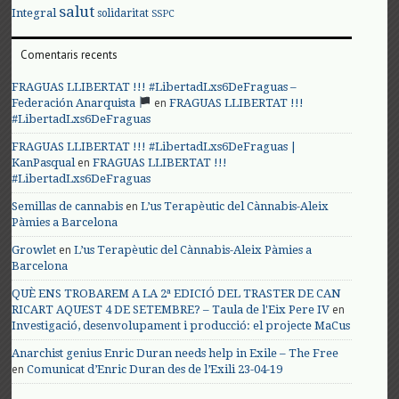
salut
Integral
solidaritat
SSPC
Comentaris recents
FRAGUAS LLIBERTAT !!! #LibertadLxs6DeFraguas –
en
Federación Anarquista
FRAGUAS LLIBERTAT !!!
#LibertadLxs6DeFraguas
FRAGUAS LLIBERTAT !!! #LibertadLxs6DeFraguas |
en
KanPasqual
FRAGUAS LLIBERTAT !!!
#LibertadLxs6DeFraguas
en
Semillas de cannabis
L’us Terapèutic del Cànnabis-Aleix
Pàmies a Barcelona
en
Growlet
L’us Terapèutic del Cànnabis-Aleix Pàmies a
Barcelona
QUÈ ENS TROBAREM A LA 2ª EDICIÓ DEL TRASTER DE CAN
en
RICART AQUEST 4 DE SETEMBRE? – Taula de l'Eix Pere IV
Investigació, desenvolupament i producció: el projecte MaCus
Anarchist genius Enric Duran needs help in Exile – The Free
en
Comunicat d’Enric Duran des de l’Exili 23-04-19