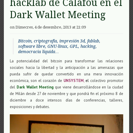
hacklab de Calafou en el
Dark Wallet Meeting
on Dimecres, 4 de desembre, 2013 at 21:09
Bitcoin, criptografía, impresión 3d, fablab,
software libre, GNU-linux, GPL, hacking,
democracia líquida…
La potencialidad del bitcoin para transformar las relaciones
sociales hacia la libertad y la anticipación a las amenazas que
pueda sufrir de quedar convertido en una mera innovación
económica, son el corazón de
UNSYSTEM
,
e
l
colectivo promotor
del
Dark Wallet Meeting
que viene desarrollándose en la ciudad
de Milán desde 27 de noviembre y que pondrá fin el próximo 8 de
diciembre a doce intensos días de conferencias, talleres,
exposiciones y debates.