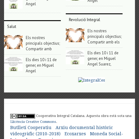
Angel
Angel
Revolució Integral
Salut
Els nostres
principals objectius;
Els nostres
Compartir amb els
principals objectius;
Compartir amb
Els dies 10 i 11 de
gener, en Miguel
Els dies 10 i 11 de
Angel Suarez,
gener, en Miguel
Angel
Cooperativa Integral Catalana. Aquesta obra està sota una
Llicència Creative Commons
.
Butlletí Cooperatiu
Arxiu documental històric
videogràfic (2010-2018)
Ecoxarxes
Moneda Social-