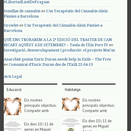
#LibertadLxs6DeFraguas
en
Semillas de cannabis
L’us Terapèutic del Cànnabis-Aleix
Pàmies a Barcelona
en
Growlet
L’us Terapèutic del Cànnabis-Aleix Pàmies a
Barcelona
QUÈ ENS TROBAREM A LA 2ª EDICIÓ DEL TRASTER DE CAN
en
RICART AQUEST 4 DE SETEMBRE? – Taula de l'Eix Pere IV
Investigació, desenvolupament i producció: el projecte MaCus
Anarchist genius Enric Duran needs help in Exile – The Free
en
Comunicat d’Enric Duran des de l’Exili 23-04-19
Avis Legal
Educació
Habitatge
Els nostres
Els nostres
principals objectius;
principals objectius;
Compartir amb
Compartir amb
Els dies 10 i 11 de
Els dies 10 i 11 de
gener, en Miguel
gener, en Miguel