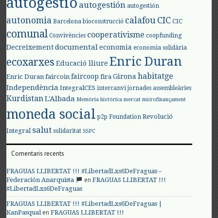
autogestió
autogestión
autogestión
autonomia
calafou
CIC
CIC
Barcelona
bioconstrucció
comunal
cooperativisme
Convivències
coopfunding
documental
Decreixement
economia
economia solidària
Enric Duran
ecoxarxes
Educació lliure
habitatge
faircoop
Girona
Enric Duran
faircoin
fira
Independència
IntegralCES
intercanvi
jornades assembleàries
Kurdistan
L'Albada
Memòria històrica
mercat
microfinançament
moneda social
Revolució
p2p Foundation
salut
Integral
solidaritat
SSPC
Comentaris recents
FRAGUAS LLIBERTAT !!! #LibertadLxs6DeFraguas –
en
Federación Anarquista
FRAGUAS LLIBERTAT !!!
#LibertadLxs6DeFraguas
FRAGUAS LLIBERTAT !!! #LibertadLxs6DeFraguas |
en
KanPasqual
FRAGUAS LLIBERTAT !!!