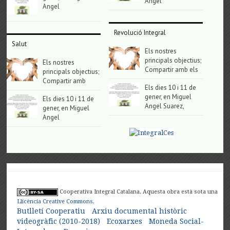
Angel
Angel
Revolució Integral
Salut
Els nostres
principals objectius;
Els nostres
Compartir amb els
principals objectius;
Compartir amb
Els dies 10 i 11 de
gener, en Miguel
Els dies 10 i 11 de
Angel Suarez,
gener, en Miguel
Angel
Cooperativa Integral Catalana. Aquesta obra està sota una
Llicència Creative Commons
.
Butlletí Cooperatiu
Arxiu documental històric
videogràfic (2010-2018)
Ecoxarxes
Moneda Social-