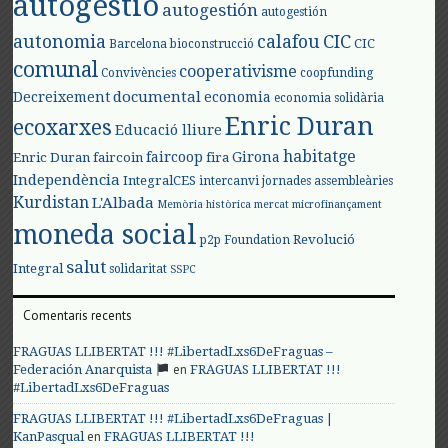
autogestió
autogestión
autogestión
autonomia
calafou
CIC
CIC
Barcelona
bioconstrucció
comunal
cooperativisme
Convivències
coopfunding
documental
Decreixement
economia
economia solidària
Enric Duran
ecoxarxes
Educació lliure
habitatge
faircoop
Girona
Enric Duran
faircoin
fira
Independència
IntegralCES
intercanvi
jornades assembleàries
Kurdistan
L'Albada
Memòria històrica
mercat
microfinançament
moneda social
Revolució
p2p Foundation
salut
Integral
solidaritat
SSPC
Comentaris recents
FRAGUAS LLIBERTAT !!! #LibertadLxs6DeFraguas –
en
Federación Anarquista
FRAGUAS LLIBERTAT !!!
#LibertadLxs6DeFraguas
FRAGUAS LLIBERTAT !!! #LibertadLxs6DeFraguas |
en
KanPasqual
FRAGUAS LLIBERTAT !!!