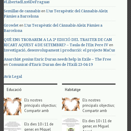
#LibertadLxs6DeFraguas
en
Semillas de cannabis
L’us Terapèutic del Cànnabis-Aleix
Pàmies a Barcelona
en
Growlet
L’us Terapèutic del Cànnabis-Aleix Pàmies a
Barcelona
QUÈ ENS TROBAREM A LA 2ª EDICIÓ DEL TRASTER DE CAN
en
RICART AQUEST 4 DE SETEMBRE? – Taula de l'Eix Pere IV
Investigació, desenvolupament i producció: el projecte MaCus
Anarchist genius Enric Duran needs help in Exile – The Free
en
Comunicat d’Enric Duran des de l’Exili 23-04-19
Avis Legal
Educació
Habitatge
Els nostres
Els nostres
principals objectius;
principals objectius;
Compartir amb
Compartir amb
Els dies 10 i 11 de
Els dies 10 i 11 de
gener, en Miguel
gener, en Miguel