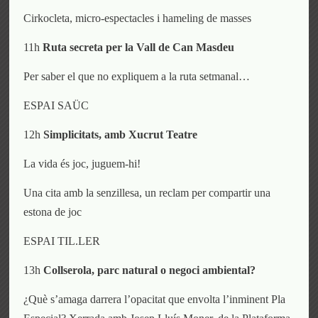
Cirkocleta, micro-espectacles i hameling de masses
11h
Ruta secreta per la Vall de Can Masdeu
Per saber el que no expliquem a la ruta setmanal…
ESPAI SAÜC
12h
S
implicitats, amb Xucrut
T
eatre
La vida és joc, juguem-hi!
Una cita amb la senzillesa, un reclam per compartir una
estona de joc
ESPAI TIL.LER
13h
Collserola, parc natural o negoci ambiental?
¿Què s’amaga darrera l’opacitat que envolta l’inminent Pla