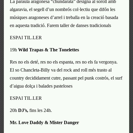
La paraula aragonesa “chundarata” designa al soroll amb
algaravia
,
el
segell
d’un
nombrós
col·lectiu
que difón les
músi
ques aragoneses d’arrel
i
treball
a en la
creació basa
da
en aquesta tradició.
Farem taller de danses tradicionals
ESPAI TIL.LER
19h
Wild Trapas & The Tonelettes
R
es no els deté,
res no els espanta,
res no els fa vergonya.
El s
o
Chancleta-Billy
va del
rock and roll més trast
o
al
country decididament cutr
e
, passant pel punk costr
ós
, el surf
d’aigua dolça i balad
es
pastelos
es
ESPAI TIL.LER
20h
DJ’s,
fins les 24h.
Mr. Love Daddy & Mister Danger