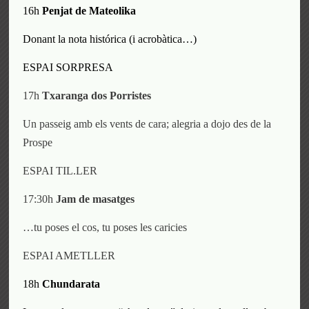
16h
Penjat
de Mateolika
Donant la nota
histórica
(
i acrobàtica…
)
ESPAI SORPRESA
17h
Txaranga dos Porristes
Un passeig amb els vents de cara; alegria a dojo des de la
Prospe
ESPAI TIL.LER
17:30h
Jam de masatges
…tu poses el cos, tu poses les caricies
ESPAI AMETLLER
18h
Chundarata