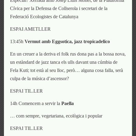
Especial? Xerrada amb Josep Lluís Moner, de la Plataforma
Cívica per la Defensa de Collserola i secretari de la
Federació Ecologistes de Catalunya
ESPAI AMETLLER
13:45h
Vermut amb Eggsotica, jazz tropicadelico
En un creuer a la deriva el
folk rus
dona pas a la
bossa nova,
un estàndard
de
jazz tanca els ulls
davant
un
a
cúmbia de
Fela Kuti;
t
ot està al seu lloc, però… alguna cosa falla,
s
erà
culpa de la música d’ascensor?
ESPAI TIL.LER
14h Comencem a servir la
Paella
… com sempre, vegetariana, ecològica i popular
ESPAI TIL.LER