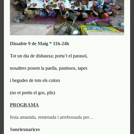
Dissabte 9 de Maig * 11h-2
4
h
Tot un dia de disbauxa; porta’t el parasol,
nosaltres posem la paella, pastissos, tapes
i begudes
de tots els colors
(
no et portis el gos, plis
)
PROGRAMA
festa amanida, remenada i arrebossada per…
Sonriexnarices