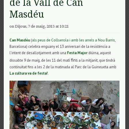
de la Vall de Can
Masdéu
on Dijous, 7 de maig, 2015 at 10:21
Can Masdéu
(
als peus de Collserola i amb les arrels a Nou Barris
,
Barcelona) celebra enguany el 13 aniversari de la resistència a
l’intent de desallotjament amb una
Festa Major
diürna, aquest
fins
dissabte 9 de maig, de les 11 del matí
a la mitjanit, que tindrà
continuïtat fins a les 2 de la matinada al Parc de la Guineueta amb
La cultura va de festa!
.