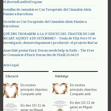
#LibertadLxs6DeFraguas
en
Semillas de cannabis
L’us Terapèutic del Cànnabis-Aleix
Pàmies a Barcelona
en
Growlet
L’us Terapèutic del Cànnabis-Aleix Pàmies a
Barcelona
QUÈ ENS TROBAREM A LA 2ª EDICIÓ DEL TRASTER DE CAN
en
RICART AQUEST 4 DE SETEMBRE? – Taula de l'Eix Pere IV
Investigació, desenvolupament i producció: el projecte MaCus
Anarchist genius Enric Duran needs help in Exile – The Free
en
Comunicat d’Enric Duran des de l’Exili 23-04-19
Avis Legal
Educació
Habitatge
Els nostres
Els nostres
principals objectius;
principals objectius;
Compartir amb
Compartir amb
Els dies 10 i 11 de
Els dies 10 i 11 de
gener, en Miguel
gener, en Miguel