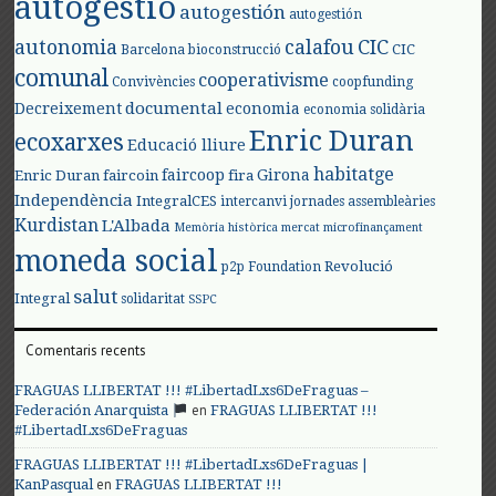
autogestió
autogestión
autogestión
autonomia
calafou
CIC
CIC
Barcelona
bioconstrucció
comunal
cooperativisme
Convivències
coopfunding
documental
Decreixement
economia
economia solidària
Enric Duran
ecoxarxes
Educació lliure
habitatge
faircoop
Girona
Enric Duran
faircoin
fira
Independència
IntegralCES
intercanvi
jornades assembleàries
Kurdistan
L'Albada
Memòria històrica
mercat
microfinançament
moneda social
Revolució
p2p Foundation
salut
Integral
solidaritat
SSPC
Comentaris recents
FRAGUAS LLIBERTAT !!! #LibertadLxs6DeFraguas –
en
Federación Anarquista
FRAGUAS LLIBERTAT !!!
#LibertadLxs6DeFraguas
FRAGUAS LLIBERTAT !!! #LibertadLxs6DeFraguas |
en
KanPasqual
FRAGUAS LLIBERTAT !!!