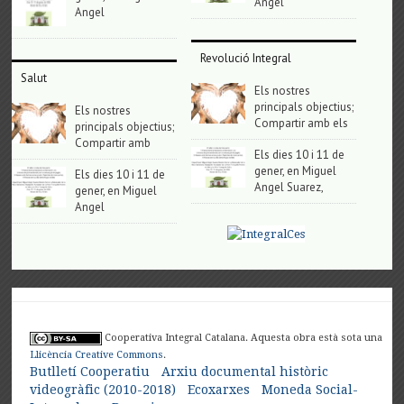
Angel
Angel
Revolució Integral
Salut
Els nostres
principals objectius;
Els nostres
Compartir amb els
principals objectius;
Compartir amb
Els dies 10 i 11 de
gener, en Miguel
Els dies 10 i 11 de
Angel Suarez,
gener, en Miguel
Angel
Cooperativa Integral Catalana. Aquesta obra està sota una
Llicència Creative Commons
.
Butlletí Cooperatiu
Arxiu documental històric
videogràfic (2010-2018)
Ecoxarxes
Moneda Social-