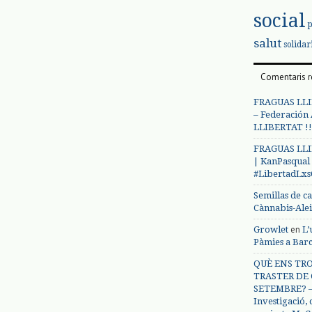
social
salut
solidar
Comentaris r
FRAGUAS LLI
– Federación
LLIBERTAT !!
FRAGUAS LLI
| KanPasqual
#LibertadLx
Semillas de c
Cànnabis-Ale
en
Growlet
L’
Pàmies a Bar
QUÈ ENS TRO
TRASTER DE 
SETEMBRE? – 
Investigació,