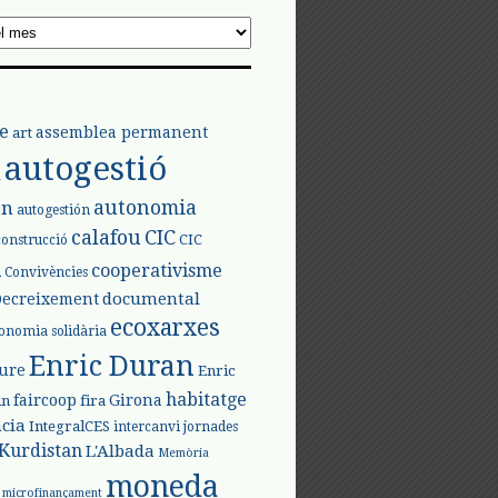
e
assemblea permanent
art
autogestió
l
autonomia
ón
autogestión
calafou
CIC
CIC
construcció
l
cooperativisme
Convivències
documental
Decreixement
ecoxarxes
onomia solidària
Enric Duran
iure
Enric
habitatge
faircoop
Girona
in
fira
cia
IntegralCES
intercanvi
jornades
Kurdistan
L'Albada
Memòria
moneda
microfinançament