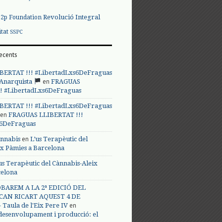
Revolució Integral
p2p Foundation
itat
SSPC
ecents
BERTAT !!! #LibertadLxs6DeFraguas
en
 Anarquista
FRAGUAS
! #LibertadLxs6DeFraguas
BERTAT !!! #LibertadLxs6DeFraguas
en
FRAGUAS LLIBERTAT !!!
s6DeFraguas
en
annabis
L’us Terapèutic del
ix Pàmies a Barcelona
us Terapèutic del Cànnabis-Aleix
celona
BAREM A LA 2ª EDICIÓ DEL
CAN RICART AQUEST 4 DE
en
Taula de l'Eix Pere IV
 desenvolupament i producció: el