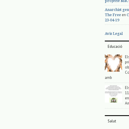
projecte MaC
Anarchist gen
en
The Free
C
23-04-19
Avis Legal
Educació
El
pr
ob
Co
amb
El
11
en
An
Salut