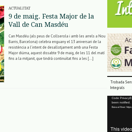
ACTUALITAT
9 de maig. Festa Major de la
Vall de Can Masdéu
Can Masdéu (als peus de Collserola i amb les arrels a Nou
Barris, Barcelona) celebra enguany el 13 aniversari de la
resistència a l’intent de desallotjament amb una Festa
Major diürna, aquest dissabte 9 de maig, de les 11 del matí
fins a la mitjanit, que tindrà continuïtat fins a les […]
Trobada Sens
Integrals
Reproductor
Code PrivacyErr
been notified.
de
Baixa el fitxer: ht
vídeo