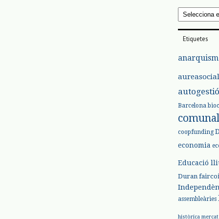
Arxius
Etiquetes
anarquism
aureasocia
autogesti
Barcelona
bio
comuna
coopfunding
economia
ec
Educació ll
Duran
fairco
Independèn
assembleàries
històrica
mercat