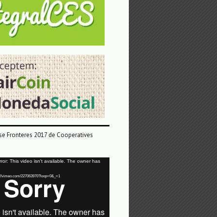
e Fronteres 2017 de Cooperatives
or: This video isn't available. The owner has
tps://vimeo.com/227063970?loop=0&_=1