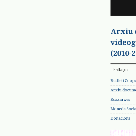
Arxiu
videog
(2010-2
Enllaços
Butlletí Coop
Arxiu documen
Ecoxarxes
Moneda Social
Donacions