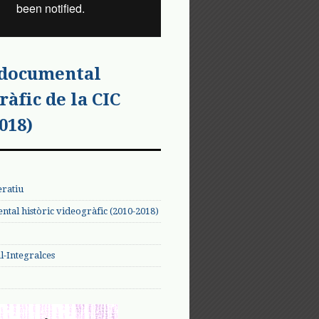
 documental
ràfic de la CIC
018)
eratiu
tal històric videogràfic (2010-2018)
-Integralces