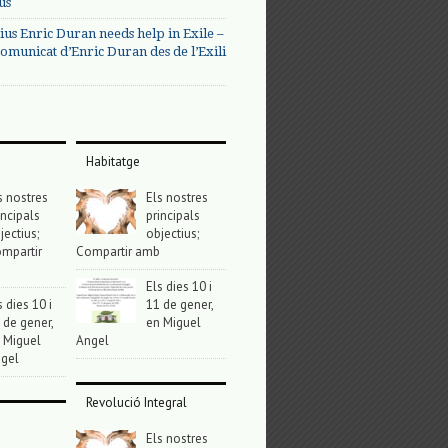
us
ius Enric Duran needs help in Exile –
omunicat d’Enric Duran des de l’Exili
Habitatge
s nostres
Els nostres
incipals
principals
jectius;
objectius;
mpartir
Compartir amb
Els dies 10 i
s dies 10 i
11 de gener,
 de gener,
en Miguel
 Miguel
Angel
gel
Revolució Integral
Els nostres