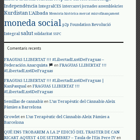
Independència
IntegralCES
intercanvi
jornades assembleàries
Kurdistan
L'Albada
Memòria històrica
mercat
microfinançament
moneda social
Revolució
p2p Foundation
salut
Integral
solidaritat
SSPC
Comentaris recents
FRAGUAS LLIBERTAT !!! #LibertadLxs6DeFraguas –
en
Federación Anarquista
FRAGUAS LLIBERTAT !!!
#LibertadLxs6DeFraguas
FRAGUAS LLIBERTAT !!! #LibertadLxs6DeFraguas |
en
KanPasqual
FRAGUAS LLIBERTAT !!!
#LibertadLxs6DeFraguas
en
Semillas de cannabis
L’us Terapèutic del Cànnabis-Aleix
Pàmies a Barcelona
en
Growlet
L’us Terapèutic del Cànnabis-Aleix Pàmies a
Barcelona
QUÈ ENS TROBAREM A LA 2ª EDICIÓ DEL TRASTER DE CAN
en
RICART AQUEST 4 DE SETEMBRE? – Taula de l'Eix Pere IV