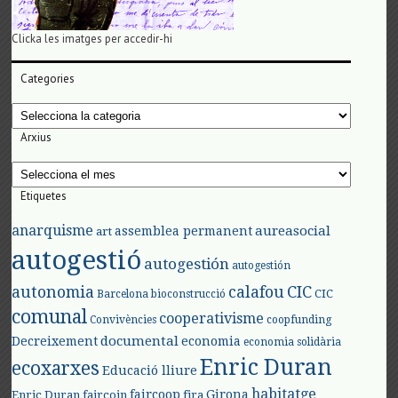
Clicka les imatges per accedir-hi
Categories
Categories
Arxius
Arxius
Etiquetes
anarquisme
aureasocial
assemblea permanent
art
autogestió
autogestión
autogestión
autonomia
calafou
CIC
CIC
Barcelona
bioconstrucció
comunal
cooperativisme
Convivències
coopfunding
documental
Decreixement
economia
economia solidària
Enric Duran
ecoxarxes
Educació lliure
habitatge
faircoop
Girona
Enric Duran
faircoin
fira