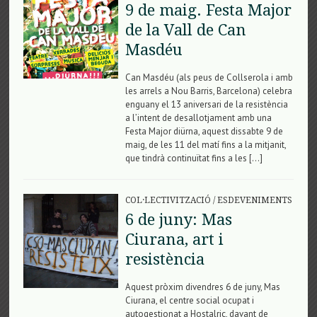
9 de maig. Festa Major
de la Vall de Can
Masdéu
Can Masdéu (als peus de Collserola i amb
les arrels a Nou Barris, Barcelona) celebra
enguany el 13 aniversari de la resistència
a l’intent de desallotjament amb una
Festa Major diürna, aquest dissabte 9 de
maig, de les 11 del matí fins a la mitjanit,
que tindrà continuïtat fins a les […]
COL·LECTIVITZACIÓ
/
ESDEVENIMENTS
6 de juny: Mas
Ciurana, art i
resistència
Aquest pròxim divendres 6 de juny, Mas
Ciurana, el centre social ocupat i
autogestionat a Hostalric, davant de