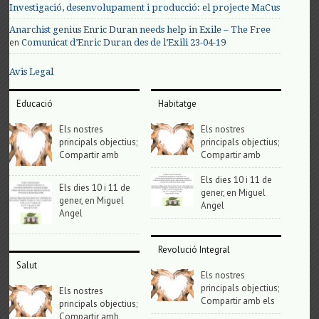
Investigació, desenvolupament i producció: el projecte MaCus
Anarchist genius Enric Duran needs help in Exile – The Free
en
Comunicat d’Enric Duran des de l’Exili 23-04-19
Avis Legal
Educació
Habitatge
Els nostres
Els nostres
principals objectius;
principals objectius;
Compartir amb
Compartir amb
Els dies 10 i 11 de
Els dies 10 i 11 de
gener, en Miguel
gener, en Miguel
Angel
Angel
Revolució Integral
Salut
Els nostres
principals objectius;
Els nostres
Compartir amb els
principals objectius;
Compartir amb