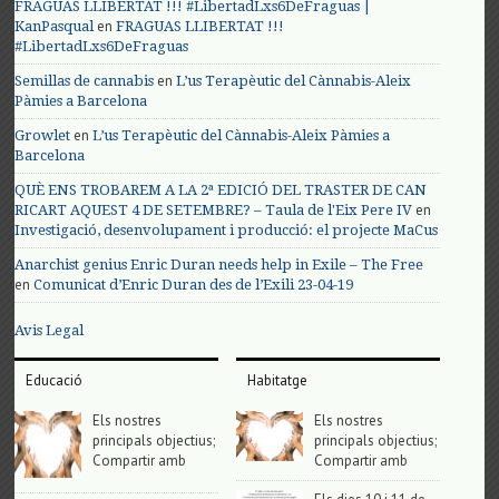
FRAGUAS LLIBERTAT !!! #LibertadLxs6DeFraguas |
en
KanPasqual
FRAGUAS LLIBERTAT !!!
#LibertadLxs6DeFraguas
en
Semillas de cannabis
L’us Terapèutic del Cànnabis-Aleix
Pàmies a Barcelona
en
Growlet
L’us Terapèutic del Cànnabis-Aleix Pàmies a
Barcelona
QUÈ ENS TROBAREM A LA 2ª EDICIÓ DEL TRASTER DE CAN
en
RICART AQUEST 4 DE SETEMBRE? – Taula de l'Eix Pere IV
Investigació, desenvolupament i producció: el projecte MaCus
Anarchist genius Enric Duran needs help in Exile – The Free
en
Comunicat d’Enric Duran des de l’Exili 23-04-19
Avis Legal
Educació
Habitatge
Els nostres
Els nostres
principals objectius;
principals objectius;
Compartir amb
Compartir amb