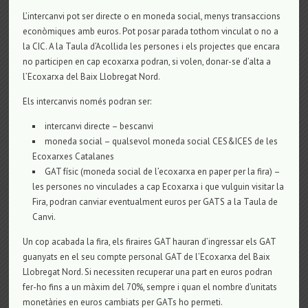
L’intercanvi pot ser directe o en moneda social, menys transaccions
econòmiques amb euros. Pot posar parada tothom vinculat o no a
la CIC. A la Taula d’Acollida les persones i els projectes que encara
no participen en cap ecoxarxa podran, si volen, donar-se d’alta a
l’Ecoxarxa del Baix Llobregat Nord.
Els intercanvis només podran ser:
intercanvi directe – bescanvi
moneda social – qualsevol moneda social CES&ICES de les
Ecoxarxes Catalanes
GAT físic (moneda social de l’ecoxarxa en paper per la fira) –
les persones no vinculades a cap Ecoxarxa i que vulguin visitar la
Fira, podran canviar eventualment euros per GATS a la Taula de
Canvi.
Un cop acabada la fira, els firaires GAT hauran d’ingressar els GAT
guanyats en el seu compte personal GAT de l’Ecoxarxa del Baix
Llobregat Nord. Si necessiten recuperar una part en euros podran
fer-ho fins a un màxim del 70%, sempre i quan el nombre d’unitats
monetàries en euros cambiats per GATs ho permeti.