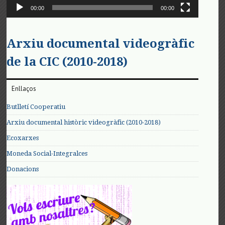
00:00
00:00
Arxiu documental videogràfic
de la CIC (2010-2018)
Enllaços
Butlletí Cooperatiu
Arxiu documental històric videogràfic (2010-2018)
Ecoxarxes
Moneda Social-Integralces
Donacions