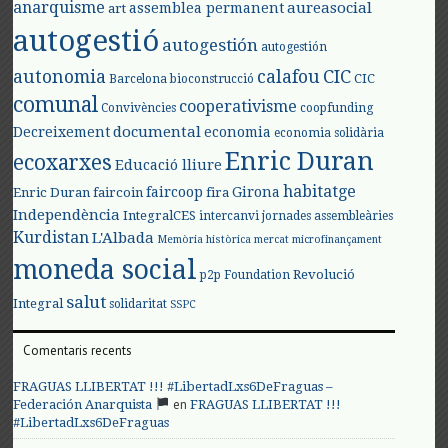
anarquisme
aureasocial
assemblea permanent
art
autogestió
autogestión
autogestión
autonomia
calafou
CIC
CIC
Barcelona
bioconstrucció
comunal
cooperativisme
Convivències
coopfunding
documental
Decreixement
economia
economia solidària
Enric Duran
ecoxarxes
Educació lliure
habitatge
faircoop
Girona
Enric Duran
faircoin
fira
Independència
IntegralCES
intercanvi
jornades assembleàries
Kurdistan
L'Albada
Memòria històrica
mercat
microfinançament
moneda social
Revolució
p2p Foundation
salut
Integral
solidaritat
SSPC
Comentaris recents
FRAGUAS LLIBERTAT !!! #LibertadLxs6DeFraguas –
en
Federación Anarquista
FRAGUAS LLIBERTAT !!!
#LibertadLxs6DeFraguas