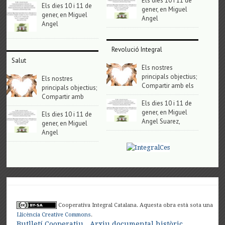
Els dies 10 i 11 de
Els dies 10 i 11 de
gener, en Miguel
gener, en Miguel
Angel
Angel
Revolució Integral
Salut
Els nostres
principals objectius;
Els nostres
Compartir amb els
principals objectius;
Compartir amb
Els dies 10 i 11 de
gener, en Miguel
Els dies 10 i 11 de
Angel Suarez,
gener, en Miguel
Angel
Cooperativa Integral Catalana. Aquesta obra està sota una
Llicència Creative Commons
.
Butlletí Cooperatiu
Arxiu documental històric