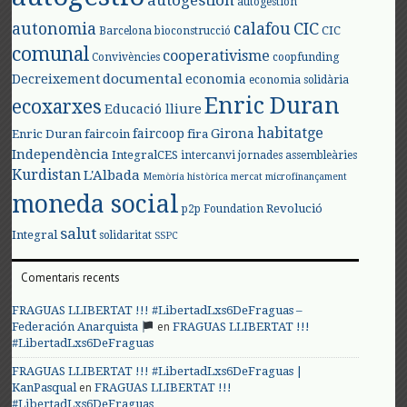
autogestión
autogestión
autonomia
calafou
CIC
CIC
Barcelona
bioconstrucció
comunal
cooperativisme
Convivències
coopfunding
documental
Decreixement
economia
economia solidària
Enric Duran
ecoxarxes
Educació lliure
habitatge
faircoop
Girona
Enric Duran
faircoin
fira
Independència
IntegralCES
intercanvi
jornades assembleàries
Kurdistan
L'Albada
Memòria històrica
mercat
microfinançament
moneda social
Revolució
p2p Foundation
salut
Integral
solidaritat
SSPC
Comentaris recents
FRAGUAS LLIBERTAT !!! #LibertadLxs6DeFraguas –
en
Federación Anarquista
FRAGUAS LLIBERTAT !!!
#LibertadLxs6DeFraguas
FRAGUAS LLIBERTAT !!! #LibertadLxs6DeFraguas |
en
KanPasqual
FRAGUAS LLIBERTAT !!!
#LibertadLxs6DeFraguas