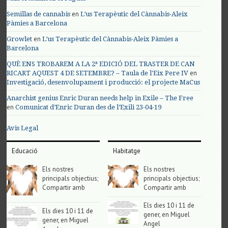
en
Semillas de cannabis
L’us Terapèutic del Cànnabis-Aleix
Pàmies a Barcelona
en
Growlet
L’us Terapèutic del Cànnabis-Aleix Pàmies a
Barcelona
QUÈ ENS TROBAREM A LA 2ª EDICIÓ DEL TRASTER DE CAN
en
RICART AQUEST 4 DE SETEMBRE? – Taula de l'Eix Pere IV
Investigació, desenvolupament i producció: el projecte MaCus
Anarchist genius Enric Duran needs help in Exile – The Free
en
Comunicat d’Enric Duran des de l’Exili 23-04-19
Avis Legal
Educació
Habitatge
Els nostres
Els nostres
principals objectius;
principals objectius;
Compartir amb
Compartir amb
Els dies 10 i 11 de
Els dies 10 i 11 de
gener, en Miguel
gener, en Miguel
Angel