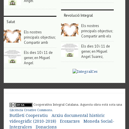
Angel
Revolució Integral
Salut
Els nostres
principals objectius;
Els nostres
Compartir amb els
principals objectius;
Compartir amb
Els dies 10 i 11 de
gener, en Miguel
Els dies 10 i 11 de
Angel Suarez,
gener, en Miguel
Angel
Cooperativa Integral Catalana. Aquesta obra està sota una
Llicència Creative Commons
.
Butlletí Cooperatiu
Arxiu documental històric
videogràfic (2010-2018)
Ecoxarxes
Moneda Social-
Integralces
Donacions