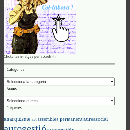
Clicka les imatges per accedir-hi
Categories
Categories
Arxius
Arxius
Etiquetes
anarquisme
aureasocial
assemblea permanent
art
autogestió