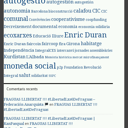
autogestió
autogestión
autogestión
autonomia
calafou
CIC
CIC
Barcelona
bioconstrucció
comunal
cooperativisme
Convivències
coopfunding
documental
Decreixement
economia
economia solidària
Enric Duran
ecoxarxes
Educació lliure
habitatge
faircoop
Girona
Enric Duran
faircoin
fira
Independència
IntegralCES
intercanvi
jornades assembleàries
Kurdistan
L'Albada
Memòria històrica
mercat
microfinançament
moneda social
Revolució
p2p Foundation
salut
Integral
solidaritat
SSPC
Comentaris recents
FRAGUAS LLIBERTAT !!! #LibertadLxs6DeFraguas –
en
Federación Anarquista
FRAGUAS LLIBERTAT !!!
#LibertadLxs6DeFraguas
FRAGUAS LLIBERTAT !!! #LibertadLxs6DeFraguas |
en
KanPasqual
FRAGUAS LLIBERTAT !!!