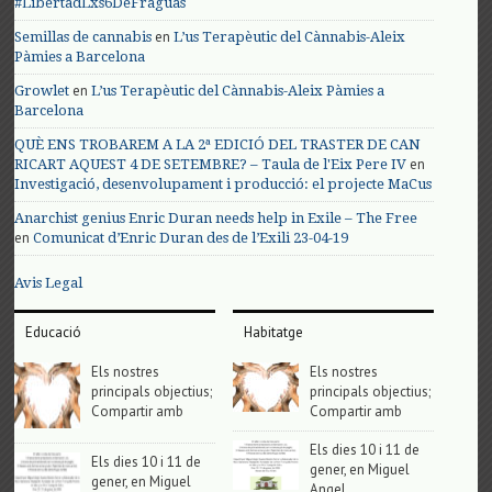
#LibertadLxs6DeFraguas
en
Semillas de cannabis
L’us Terapèutic del Cànnabis-Aleix
Pàmies a Barcelona
en
Growlet
L’us Terapèutic del Cànnabis-Aleix Pàmies a
Barcelona
QUÈ ENS TROBAREM A LA 2ª EDICIÓ DEL TRASTER DE CAN
en
RICART AQUEST 4 DE SETEMBRE? – Taula de l'Eix Pere IV
Investigació, desenvolupament i producció: el projecte MaCus
Anarchist genius Enric Duran needs help in Exile – The Free
en
Comunicat d’Enric Duran des de l’Exili 23-04-19
Avis Legal
Educació
Habitatge
Els nostres
Els nostres
principals objectius;
principals objectius;
Compartir amb
Compartir amb
Els dies 10 i 11 de
Els dies 10 i 11 de
gener, en Miguel
gener, en Miguel
Angel