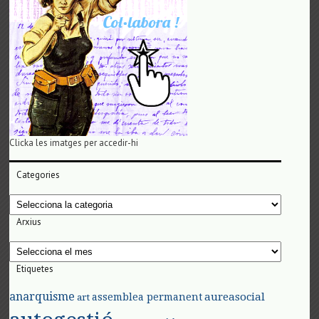
Clicka les imatges per accedir-hi
Categories
Categories
Arxius
Arxius
Etiquetes
anarquisme
aureasocial
assemblea permanent
art