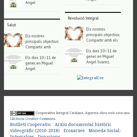
Angel
Revolució Integral
Salut
Els nostres
principals objectius;
Els nostres
Compartir amb els
principals objectius;
Compartir amb
Els dies 10 i 11 de
gener, en Miguel
Els dies 10 i 11 de
Angel Suarez,
gener, en Miguel
Angel
Cooperativa Integral Catalana. Aquesta obra està sota una
Llicència Creative Commons
.
Butlletí Cooperatiu
Arxiu documental històric
videogràfic (2010-2018)
Ecoxarxes
Moneda Social-
Integralces
Donacions