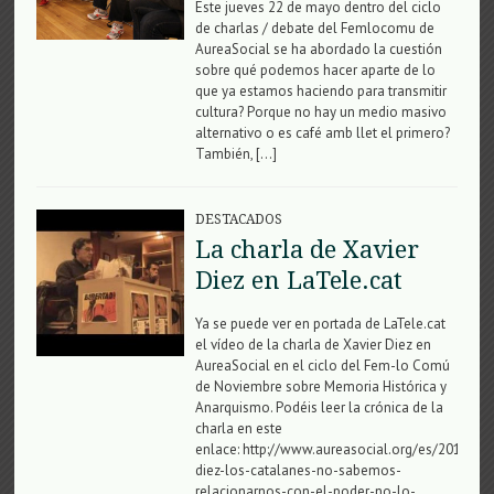
Este jueves 22 de mayo dentro del ciclo
de charlas / debate del Femlocomu de
AureaSocial se ha abordado la cuestión
sobre qué podemos hacer aparte de lo
que ya estamos haciendo para transmitir
cultura? Porque no hay un medio masivo
alternativo o es café amb llet el primero?
También, […]
DESTACADOS
La charla de Xavier
Diez en LaTele.cat
Ya se puede ver en portada de LaTele.cat
el vídeo de la charla de Xavier Diez en
AureaSocial en el ciclo del Fem-lo Comú
de Noviembre sobre Memoria Histórica y
Anarquismo. Podéis leer la crónica de la
charla en este
enlace: http://www.aureasocial.org/es/2013/11/
diez-los-catalanes-no-sabemos-
relacionarnos-con-el-poder-no-lo-