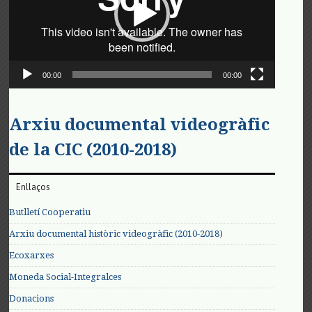
00:00
00:00
Arxiu documental videogràfic
de la CIC (2010-2018)
Enllaços
Butlletí Cooperatiu
Arxiu documental històric videogràfic (2010-2018)
Ecoxarxes
Moneda Social-Integralces
Donacions