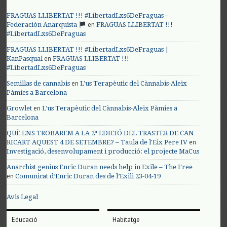
FRAGUAS LLIBERTAT !!! #LibertadLxs6DeFraguas –
en
Federación Anarquista
FRAGUAS LLIBERTAT !!!
#LibertadLxs6DeFraguas
FRAGUAS LLIBERTAT !!! #LibertadLxs6DeFraguas |
en
KanPasqual
FRAGUAS LLIBERTAT !!!
#LibertadLxs6DeFraguas
en
Semillas de cannabis
L’us Terapèutic del Cànnabis-Aleix
Pàmies a Barcelona
en
Growlet
L’us Terapèutic del Cànnabis-Aleix Pàmies a
Barcelona
QUÈ ENS TROBAREM A LA 2ª EDICIÓ DEL TRASTER DE CAN
en
RICART AQUEST 4 DE SETEMBRE? – Taula de l'Eix Pere IV
Investigació, desenvolupament i producció: el projecte MaCus
Anarchist genius Enric Duran needs help in Exile – The Free
en
Comunicat d’Enric Duran des de l’Exili 23-04-19
Avis Legal
Educació
Habitatge