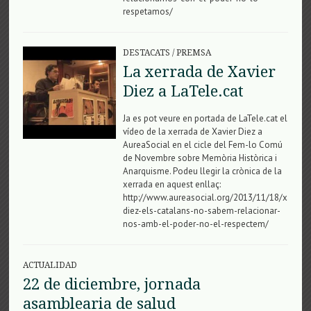
respetamos/
DESTACATS
/
PREMSA
La xerrada de Xavier
Diez a LaTele.cat
Ja es pot veure en portada de LaTele.cat el
vídeo de la xerrada de Xavier Diez a
AureaSocial en el cicle del Fem-lo Comú
de Novembre sobre Memòria Històrica i
Anarquisme. Podeu llegir la crònica de la
xerrada en aquest enllaç:
http://www.aureasocial.org/2013/11/18/xavier-
diez-els-catalans-no-sabem-relacionar-
nos-amb-el-poder-no-el-respectem/
ACTUALIDAD
22 de diciembre, jornada
asamblearia de salud