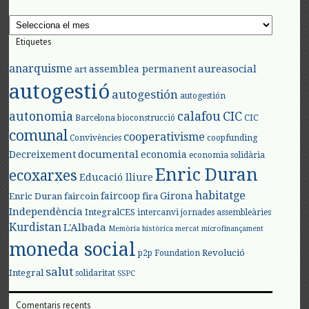
Arxius
Etiquetes
anarquisme
aureasocial
assemblea permanent
art
autogestió
autogestión
autogestión
autonomia
calafou
CIC
CIC
Barcelona
bioconstrucció
comunal
cooperativisme
Convivències
coopfunding
documental
Decreixement
economia
economia solidària
Enric Duran
ecoxarxes
Educació lliure
habitatge
faircoop
Girona
Enric Duran
faircoin
fira
Independència
IntegralCES
intercanvi
jornades assembleàries
Kurdistan
L'Albada
Memòria històrica
mercat
microfinançament
moneda social
Revolució
p2p Foundation
salut
Integral
solidaritat
SSPC
Comentaris recents