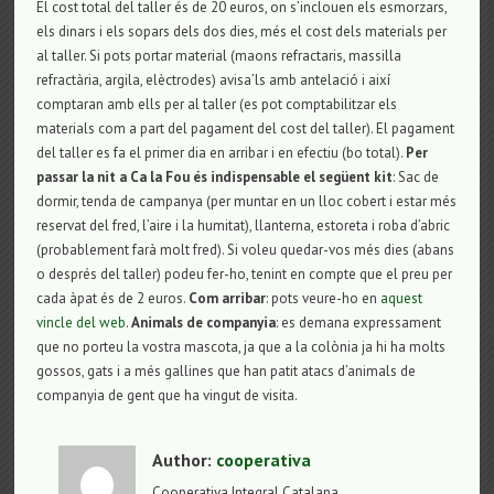
El cost total del taller és de 20 euros, on s’inclouen els esmorzars,
els dinars i els sopars dels dos dies, més el cost dels materials per
al taller. Si pots portar material (maons refractaris, massilla
refractària, argila, elèctrodes) avisa’ls amb antelació i així
comptaran amb ells per al taller (es pot comptabilitzar els
materials com a part del pagament del cost del taller). El pagament
del taller es fa el primer dia en arribar i en efectiu (bo total).
Per
passar la nit a Ca la Fou és indispensable el següent kit
: Sac de
dormir, tenda de campanya (per muntar en un lloc cobert i estar més
reservat del fred, l’aire i la humitat), llanterna, estoreta i roba d’abric
(probablement farà molt fred). Si voleu quedar-vos més dies (abans
o després del taller) podeu fer-ho, tenint en compte que el preu per
cada àpat és de 2 euros.
Com arribar
: pots veure-ho en
aquest
vincle del web
.
Animals de companyia
: es demana expressament
que no porteu la vostra mascota, ja que a la colònia ja hi ha molts
gossos, gats i a més gallines que han patit atacs d’animals de
companyia de gent que ha vingut de visita.
Author:
cooperativa
Cooperativa Integral Catalana