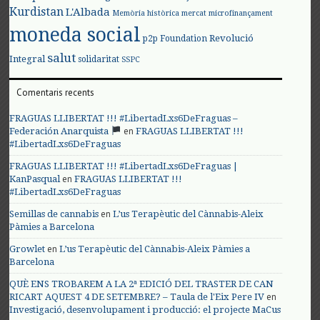
Kurdistan
L'Albada
Memòria històrica
mercat
microfinançament
moneda social
Revolució
p2p Foundation
salut
Integral
solidaritat
SSPC
Comentaris recents
FRAGUAS LLIBERTAT !!! #LibertadLxs6DeFraguas –
en
Federación Anarquista
FRAGUAS LLIBERTAT !!!
#LibertadLxs6DeFraguas
FRAGUAS LLIBERTAT !!! #LibertadLxs6DeFraguas |
en
KanPasqual
FRAGUAS LLIBERTAT !!!
#LibertadLxs6DeFraguas
en
Semillas de cannabis
L’us Terapèutic del Cànnabis-Aleix
Pàmies a Barcelona
en
Growlet
L’us Terapèutic del Cànnabis-Aleix Pàmies a
Barcelona
QUÈ ENS TROBAREM A LA 2ª EDICIÓ DEL TRASTER DE CAN
en
RICART AQUEST 4 DE SETEMBRE? – Taula de l'Eix Pere IV
Investigació, desenvolupament i producció: el projecte MaCus