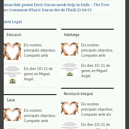
Anarchist genius Enric Duran needs help in Exile – The Free
en
Comunicat d’Enric Duran des de l’Exili 23-04-19
Avis Legal
Educació
Habitatge
Els nostres
Els nostres
principals objectius;
principals objectius;
Compartir amb
Compartir amb
Els dies 10 i 11 de
Els dies 10 i 11 de
gener, en Miguel
gener, en Miguel
Angel
Angel
Revolució Integral
Salut
Els nostres
principals objectius;
Els nostres
Compartir amb els
principals objectius;
Compartir amb
Els dies 10 i 11 de