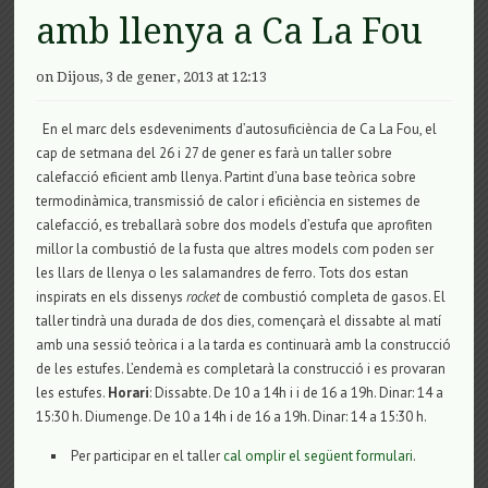
amb llenya a Ca La Fou
on Dijous, 3 de gener, 2013 at 12:13
En el marc dels esdeveniments d’autosuficiència de Ca La Fou, el
cap de setmana del 26 i 27 de gener es farà un taller sobre
calefacció eficient amb llenya. Partint d’una base teòrica sobre
termodinàmica, transmissió de calor i eficiència en sistemes de
calefacció, es treballarà sobre dos models d’estufa que aprofiten
millor la combustió de la fusta que altres models com poden ser
les llars de llenya o les salamandres de ferro. Tots dos estan
inspirats en els dissenys
rocket
de combustió completa de gasos. El
taller tindrà una durada de dos dies, començarà el dissabte al matí
amb una sessió teòrica i a la tarda es continuarà amb la construcció
de les estufes. L’endemà es completarà la construcció i es provaran
les estufes.
Horari
: Dissabte. De 10 a 14h i i de 16 a 19h. Dinar: 14 a
15:30 h. Diumenge. De 10 a 14h i de 16 a 19h. Dinar: 14 a 15:30 h.
Per participar en el taller
cal omplir el següent formulari
.