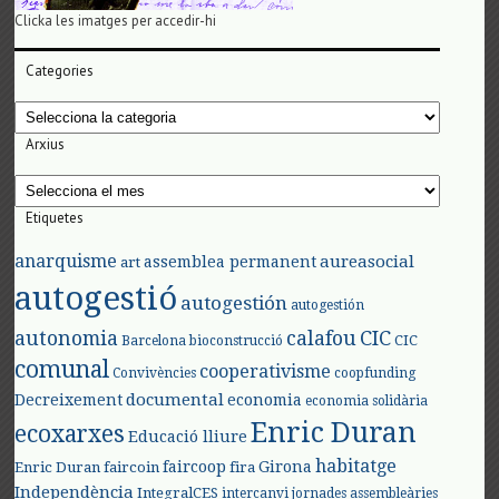
Clicka les imatges per accedir-hi
Categories
Categories
Arxius
Arxius
Etiquetes
anarquisme
aureasocial
assemblea permanent
art
autogestió
autogestión
autogestión
autonomia
calafou
CIC
CIC
Barcelona
bioconstrucció
comunal
cooperativisme
Convivències
coopfunding
documental
Decreixement
economia
economia solidària
Enric Duran
ecoxarxes
Educació lliure
habitatge
faircoop
Girona
Enric Duran
faircoin
fira
Independència
IntegralCES
intercanvi
jornades assembleàries