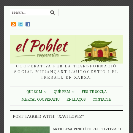
COOPERATIVA PER LA TRANSFORMACIÓ
SOCIAL MITJANÇANT L'AUTOGESTIÓ I EL
TREBALL EN XARXA.
QUI SOM
QUÈ FEM
FES-TE SOCI/A
MERCAT COOPERATIU
ENLLAÇOS
CONTACTE
POST TAGGED WITH: "XAVI LÓPEZ"
ARTICLES/OPINIÓ
/
COL·LECTIVITZACIÓ