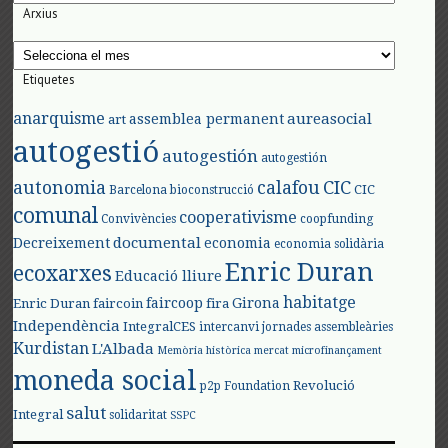
Arxius
Arxius
Etiquetes
anarquisme
aureasocial
assemblea permanent
art
autogestió
autogestión
autogestión
autonomia
calafou
CIC
CIC
Barcelona
bioconstrucció
comunal
cooperativisme
Convivències
coopfunding
documental
Decreixement
economia
economia solidària
Enric Duran
ecoxarxes
Educació lliure
habitatge
faircoop
Girona
Enric Duran
faircoin
fira
Independència
IntegralCES
intercanvi
jornades assembleàries
Kurdistan
L'Albada
Memòria històrica
mercat
microfinançament
moneda social
Revolució
p2p Foundation
salut
Integral
solidaritat
SSPC