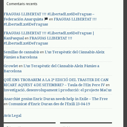
Comentaris recents
FRAGUAS LLIBERTAT !!! #LibertadLxs6DeFraguas –
en
Federación Anarquista
FRAGUAS LLIBERTAT !!!
#LibertadLxs6DeFraguas
FRAGUAS LLIBERTAT !!! #LibertadLxs6DeFraguas |
en
KanPasqual
FRAGUAS LLIBERTAT !!!
#LibertadLxs6DeFraguas
en
Semillas de cannabis
L’us Terapèutic del Cànnabis-Aleix
Pàmies a Barcelona
en
Growlet
L’us Terapèutic del Cànnabis-Aleix Pàmies a
Barcelona
QUÈ ENS TROBAREM A LA 2ª EDICIÓ DEL TRASTER DE CAN
en
RICART AQUEST 4 DE SETEMBRE? – Taula de l'Eix Pere IV
Investigació, desenvolupament i producció: el projecte MaCus
Anarchist genius Enric Duran needs help in Exile – The Free
en
Comunicat d’Enric Duran des de l’Exili 23-04-19
Avis Legal