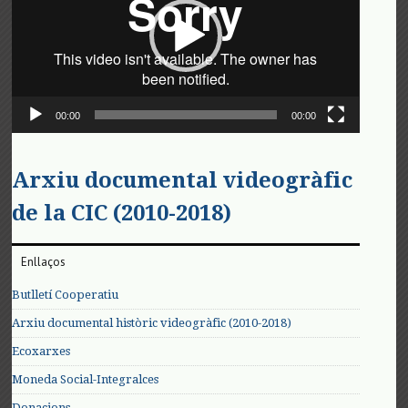
00:00
00:00
Arxiu documental videogràfic
de la CIC (2010-2018)
Enllaços
Butlletí Cooperatiu
Arxiu documental històric videogràfic (2010-2018)
Ecoxarxes
Moneda Social-Integralces
Donacions