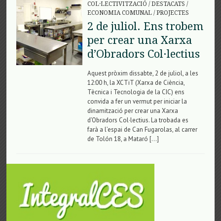
COL·LECTIVITZACIÓ
/
DESTACATS
/
ECONOMIA COMUNAL
/
PROJECTES
2 de juliol. Ens trobem
per crear una Xarxa
d’Obradors Col·lectius
Aquest pròxim dissabte, 2 de juliol, a les
12:00 h, la XCTiT (Xarxa de Ciència,
Tècnica i Tecnologia de la CIC) ens
convida a fer un vermut per iniciar la
dinamització per crear una Xarxa
d’Obradors Col·lectius. La trobada es
farà a l’espai de Can Fugarolas, al carrer
de Tolón 18, a Mataró […]