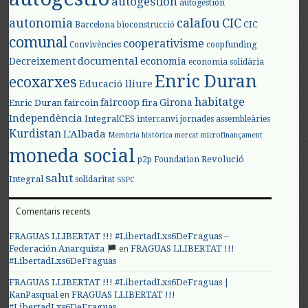
autogestión
autogestión
autonomia
calafou
CIC
CIC
Barcelona
bioconstrucció
comunal
cooperativisme
Convivències
coopfunding
documental
Decreixement
economia
economia solidària
Enric Duran
ecoxarxes
Educació lliure
habitatge
faircoop
Girona
Enric Duran
faircoin
fira
Independència
IntegralCES
intercanvi
jornades assembleàries
Kurdistan
L'Albada
Memòria històrica
mercat
microfinançament
moneda social
Revolució
p2p Foundation
salut
Integral
solidaritat
SSPC
Comentaris recents
FRAGUAS LLIBERTAT !!! #LibertadLxs6DeFraguas –
en
Federación Anarquista
FRAGUAS LLIBERTAT !!!
#LibertadLxs6DeFraguas
FRAGUAS LLIBERTAT !!! #LibertadLxs6DeFraguas |
en
KanPasqual
FRAGUAS LLIBERTAT !!!
#LibertadLxs6DeFraguas