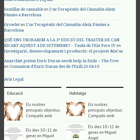
en
Semillas de cannabis
L’us Terapèutic del Cànnabis-Aleix
Pàmies a Barcelona
en
Growlet
L’us Terapèutic del Cànnabis-Aleix Pàmies a
Barcelona
QUÈ ENS TROBAREM A LA 2ª EDICIÓ DEL TRASTER DE CAN
en
RICART AQUEST 4 DE SETEMBRE? – Taula de l'Eix Pere IV
Investigació, desenvolupament i producció: el projecte MaCus
Anarchist genius Enric Duran needs help in Exile – The Free
en
Comunicat d’Enric Duran des de l’Exili 23-04-19
Avis Legal
Educació
Habitatge
Els nostres
Els nostres
principals objectius;
principals objectius;
Compartir amb
Compartir amb
Els dies 10 i 11 de
Els dies 10 i 11 de
gener, en Miguel
gener, en Miguel
Angel