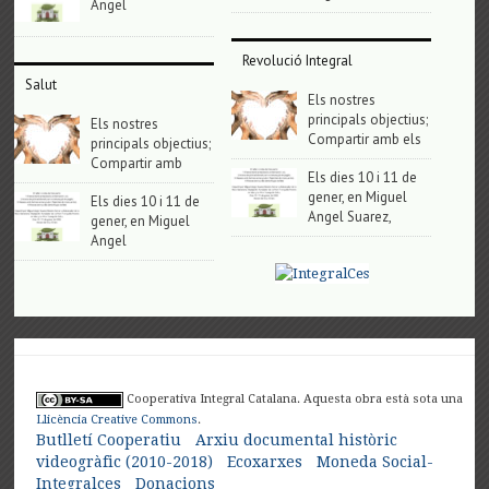
Angel
Revolució Integral
Salut
Els nostres
principals objectius;
Els nostres
Compartir amb els
principals objectius;
Compartir amb
Els dies 10 i 11 de
gener, en Miguel
Els dies 10 i 11 de
Angel Suarez,
gener, en Miguel
Angel
Cooperativa Integral Catalana. Aquesta obra està sota una
Llicència Creative Commons
.
Butlletí Cooperatiu
Arxiu documental històric
videogràfic (2010-2018)
Ecoxarxes
Moneda Social-
Integralces
Donacions