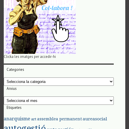
Clicka les imatges per accedir-hi
Categories
Categories
Arxius
Arxius
Etiquetes
anarquisme
aureasocial
assemblea permanent
art
autogestió