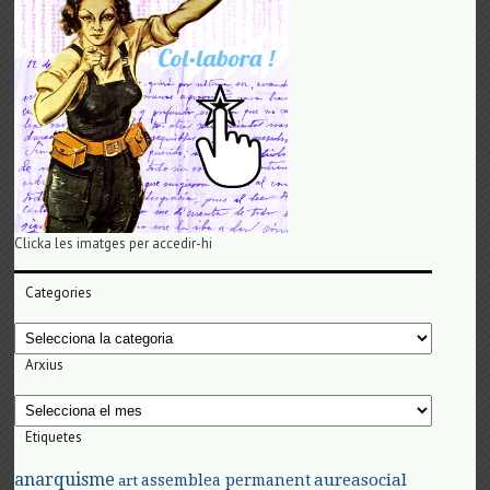
Clicka les imatges per accedir-hi
Categories
Categories
Arxius
Arxius
Etiquetes
anarquisme
aureasocial
assemblea permanent
art