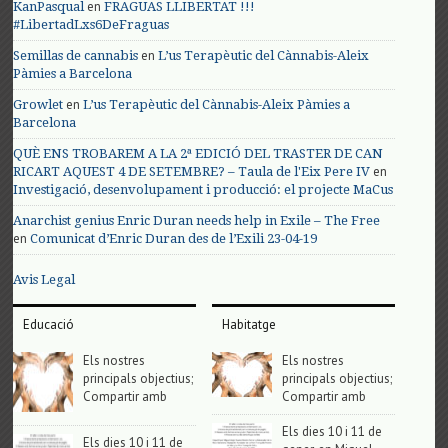
en
KanPasqual
FRAGUAS LLIBERTAT !!!
#LibertadLxs6DeFraguas
en
Semillas de cannabis
L’us Terapèutic del Cànnabis-Aleix
Pàmies a Barcelona
en
Growlet
L’us Terapèutic del Cànnabis-Aleix Pàmies a
Barcelona
QUÈ ENS TROBAREM A LA 2ª EDICIÓ DEL TRASTER DE CAN
en
RICART AQUEST 4 DE SETEMBRE? – Taula de l'Eix Pere IV
Investigació, desenvolupament i producció: el projecte MaCus
Anarchist genius Enric Duran needs help in Exile – The Free
en
Comunicat d’Enric Duran des de l’Exili 23-04-19
Avis Legal
Educació
Habitatge
Els nostres
Els nostres
principals objectius;
principals objectius;
Compartir amb
Compartir amb
Els dies 10 i 11 de
Els dies 10 i 11 de