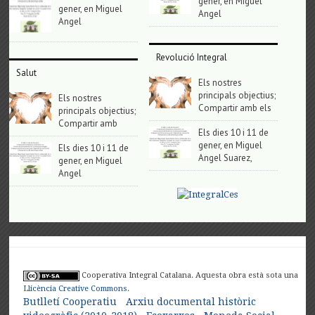
gener, en Miguel
gener, en Miguel
Angel
Angel
Revolució Integral
Salut
Els nostres
principals objectius;
Els nostres
Compartir amb els
principals objectius;
Compartir amb
Els dies 10 i 11 de
gener, en Miguel
Els dies 10 i 11 de
Angel Suarez,
gener, en Miguel
Angel
Cooperativa Integral Catalana. Aquesta obra està sota una
Llicència Creative Commons
.
Butlletí Cooperatiu
Arxiu documental històric