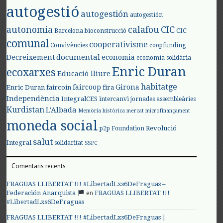
autogestió
autogestión
autogestión
autonomia
calafou
CIC
CIC
Barcelona
bioconstrucció
comunal
cooperativisme
Convivències
coopfunding
documental
Decreixement
economia
economia solidària
Enric Duran
ecoxarxes
Educació lliure
habitatge
faircoop
Girona
Enric Duran
faircoin
fira
Independència
IntegralCES
intercanvi
jornades assembleàries
Kurdistan
L'Albada
Memòria històrica
mercat
microfinançament
moneda social
Revolució
p2p Foundation
salut
Integral
solidaritat
SSPC
Comentaris recents
FRAGUAS LLIBERTAT !!! #LibertadLxs6DeFraguas –
en
Federación Anarquista
FRAGUAS LLIBERTAT !!!
#LibertadLxs6DeFraguas
FRAGUAS LLIBERTAT !!! #LibertadLxs6DeFraguas |