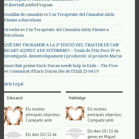
#LibertadLxs6DeFraguas
en
Semillas de cannabis
L’us Terapèutic del Cànnabis-Aleix
Pàmies a Barcelona
en
Growlet
L’us Terapèutic del Cànnabis-Aleix Pàmies a
Barcelona
QUÈ ENS TROBAREM A LA 2ª EDICIÓ DEL TRASTER DE CAN
en
RICART AQUEST 4 DE SETEMBRE? – Taula de l'Eix Pere IV
Investigació, desenvolupament i producció: el projecte MaCus
Anarchist genius Enric Duran needs help in Exile – The Free
en
Comunicat d’Enric Duran des de l’Exili 23-04-19
Avis Legal
Educació
Habitatge
Els nostres
Els nostres
principals objectius;
principals objectius;
Compartir amb
Compartir amb
Els dies 10 i 11 de
Els dies 10 i 11 de
gener, en Miguel