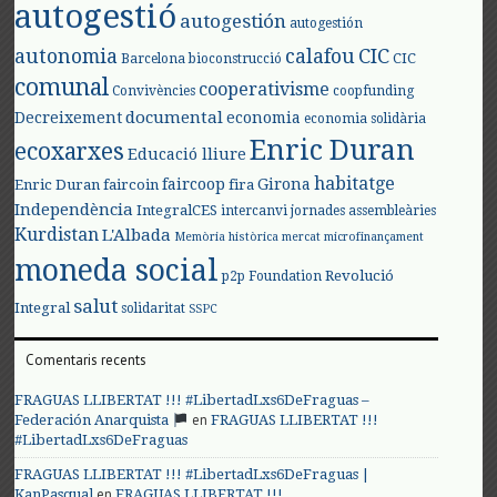
autogestió
autogestión
autogestión
autonomia
calafou
CIC
CIC
Barcelona
bioconstrucció
comunal
cooperativisme
Convivències
coopfunding
documental
Decreixement
economia
economia solidària
Enric Duran
ecoxarxes
Educació lliure
habitatge
faircoop
Girona
Enric Duran
faircoin
fira
Independència
IntegralCES
intercanvi
jornades assembleàries
Kurdistan
L'Albada
Memòria històrica
mercat
microfinançament
moneda social
Revolució
p2p Foundation
salut
Integral
solidaritat
SSPC
Comentaris recents
FRAGUAS LLIBERTAT !!! #LibertadLxs6DeFraguas –
en
Federación Anarquista
FRAGUAS LLIBERTAT !!!
#LibertadLxs6DeFraguas
FRAGUAS LLIBERTAT !!! #LibertadLxs6DeFraguas |
en
KanPasqual
FRAGUAS LLIBERTAT !!!