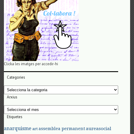
Clicka les imatges per accedir-hi
Categories
Categories
Arxius
Arxius
Etiquetes
anarquisme
aureasocial
assemblea permanent
art