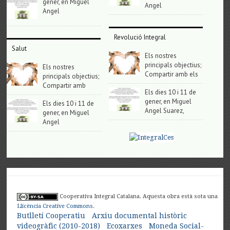
gener, en Miguel
Angel
Angel
Revolució Integral
Salut
Els nostres
principals objectius;
Els nostres
Compartir amb els
principals objectius;
Compartir amb
Els dies 10 i 11 de
gener, en Miguel
Els dies 10 i 11 de
Angel Suarez,
gener, en Miguel
Angel
Cooperativa Integral Catalana. Aquesta obra està sota una
Llicència Creative Commons
.
Butlletí Cooperatiu
Arxiu documental històric
videogràfic (2010-2018)
Ecoxarxes
Moneda Social-