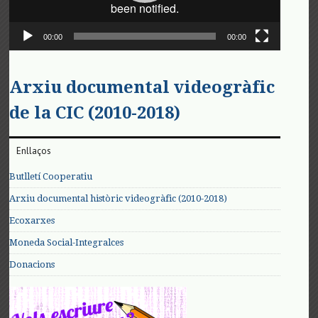
00:00
00:00
Arxiu documental videogràfic
de la CIC (2010-2018)
Enllaços
Butlletí Cooperatiu
Arxiu documental històric videogràfic (2010-2018)
Ecoxarxes
Moneda Social-Integralces
Donacions