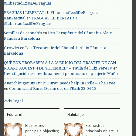
#LibertadLxs6DeFraguas
FRAGUAS LLIBERTAT !!! #LibertadLxs6DeFraguas |
en
KanPasqual
FRAGUAS LLIBERTAT !!!
#LibertadLxs6DeFraguas
en
Semillas de cannabis
L’us Terapèutic del Cànnabis-Aleix
Pàmies a Barcelona
en
Growlet
L’us Terapèutic del Cànnabis-Aleix Pàmies a
Barcelona
QUÈ ENS TROBAREM A LA 2ª EDICIÓ DEL TRASTER DE CAN
en
RICART AQUEST 4 DE SETEMBRE? – Taula de l'Eix Pere IV
Investigació, desenvolupament i producció: el projecte MaCus
Anarchist genius Enric Duran needs help in Exile – The Free
en
Comunicat d’Enric Duran des de l’Exili 23-04-19
Avis Legal
Educació
Habitatge
Els nostres
Els nostres
principals objectius;
principals objectius;