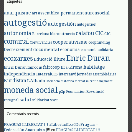
Etiquetes
anarquisme
aureasocial
assemblea permanent
art
autogestió
autogestión
autogestión
autonomia
calafou
CIC
CIC
Barcelona
bioconstrucció
comunal
cooperativisme
Convivències
coopfunding
documental
Decreixement
economia
economia solidària
Enric Duran
ecoxarxes
Educació lliure
habitatge
faircoop
Girona
Enric Duran
faircoin
fira
Independència
IntegralCES
intercanvi
jornades assembleàries
Kurdistan
L'Albada
Memòria històrica
mercat
microfinançament
moneda social
Revolució
p2p Foundation
salut
Integral
solidaritat
SSPC
Comentaris recents
FRAGUAS LLIBERTAT !!! #LibertadLxs6DeFraguas –
en
Federación Anarquista
FRAGUAS LLIBERTAT !!!