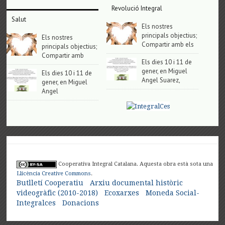
Revolució Integral
Salut
Els nostres
principals objectius;
Els nostres
Compartir amb els
principals objectius;
Compartir amb
Els dies 10 i 11 de
gener, en Miguel
Els dies 10 i 11 de
Angel Suarez,
gener, en Miguel
Angel
Cooperativa Integral Catalana. Aquesta obra està sota una
Llicència Creative Commons
.
Butlletí Cooperatiu
Arxiu documental històric
videogràfic (2010-2018)
Ecoxarxes
Moneda Social-
Integralces
Donacions