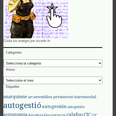
Clicka les imatges per accedir-hi
Categories
Categories
Arxius
Arxius
Etiquetes
anarquisme
aureasocial
assemblea permanent
art
autogestió
autogestión
autogestión
autonomia
calafou
CIC
CIC
Barcelona
bioconstrucció