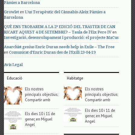
Pàmies a Barcelona
en
Growlet
L’us Terapèutic del Cànnabis-Aleix Pàmies a
Barcelona
QUÈ ENS TROBAREM A LA 2ª EDICIÓ DEL TRASTER DE CAN
en
RICART AQUEST 4 DE SETEMBRE? – Taula de l'Eix Pere IV
Investigació, desenvolupament i producció: el projecte MaCus
Anarchist genius Enric Duran needs help in Exile – The Free
en
Comunicat d’Enric Duran des de l’Exili 23-04-19
Avis Legal
Educació
Habitatge
Els nostres
Els nostres
principals objectius;
principals objectius;
Compartir amb
Compartir amb
Els dies 10 i 11 de
Els dies 10 i 11 de
gener, en Miguel
gener, en Miguel
Angel
Angel