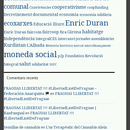
comunal
cooperativisme
Convivències
coopfunding
documental
Decreixement
economia
economia solidària
Enric Duran
ecoxarxes
Educació lliure
habitatge
faircoop
Girona
Enric Duran
faircoin
fira
Independència
IntegralCES
intercanvi
jornades assembleàries
Kurdistan
L'Albada
Memòria històrica
mercat
microfinançament
moneda social
Revolució
p2p Foundation
salut
Integral
solidaritat
SSPC
Comentaris recents
FRAGUAS LLIBERTAT !!! #LibertadLxs6DeFraguas –
en
Federación Anarquista
FRAGUAS LLIBERTAT !!!
#LibertadLxs6DeFraguas
FRAGUAS LLIBERTAT !!! #LibertadLxs6DeFraguas |
en
KanPasqual
FRAGUAS LLIBERTAT !!!
#LibertadLxs6DeFraguas
en
Semillas de cannabis
L’us Terapèutic del Cànnabis-Aleix