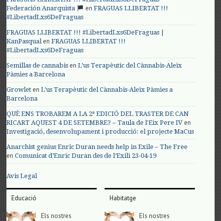
en
Federación Anarquista
FRAGUAS LLIBERTAT !!!
#LibertadLxs6DeFraguas
FRAGUAS LLIBERTAT !!! #LibertadLxs6DeFraguas |
en
KanPasqual
FRAGUAS LLIBERTAT !!!
#LibertadLxs6DeFraguas
en
Semillas de cannabis
L’us Terapèutic del Cànnabis-Aleix
Pàmies a Barcelona
en
Growlet
L’us Terapèutic del Cànnabis-Aleix Pàmies a
Barcelona
QUÈ ENS TROBAREM A LA 2ª EDICIÓ DEL TRASTER DE CAN
en
RICART AQUEST 4 DE SETEMBRE? – Taula de l'Eix Pere IV
Investigació, desenvolupament i producció: el projecte MaCus
Anarchist genius Enric Duran needs help in Exile – The Free
en
Comunicat d’Enric Duran des de l’Exili 23-04-19
Avis Legal
Educació
Habitatge
Els nostres
Els nostres