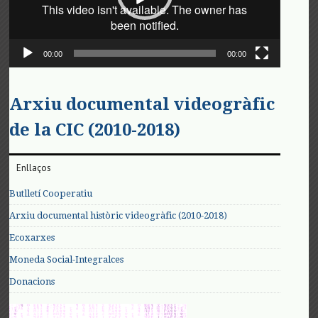
00:00
00:00
Arxiu documental videogràfic
de la CIC (2010-2018)
Enllaços
Butlletí Cooperatiu
Arxiu documental històric videogràfic (2010-2018)
Ecoxarxes
Moneda Social-Integralces
Donacions