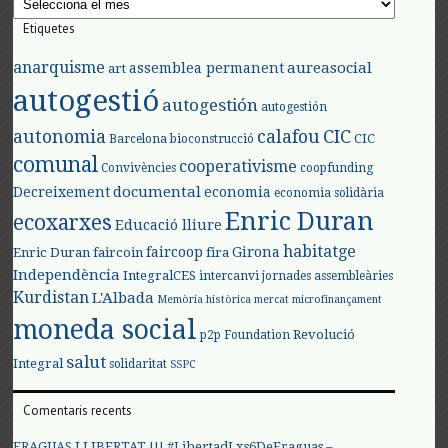
Etiquetes
anarquisme
aureasocial
assemblea permanent
art
autogestió
autogestión
autogestión
autonomia
calafou
CIC
CIC
Barcelona
bioconstrucció
comunal
cooperativisme
Convivències
coopfunding
documental
Decreixement
economia
economia solidària
Enric Duran
ecoxarxes
Educació lliure
habitatge
faircoop
Girona
Enric Duran
faircoin
fira
Independència
IntegralCES
intercanvi
jornades assembleàries
Kurdistan
L'Albada
Memòria històrica
mercat
microfinançament
moneda social
Revolució
p2p Foundation
salut
Integral
solidaritat
SSPC
Comentaris recents
FRAGUAS LLIBERTAT !!! #LibertadLxs6DeFraguas –