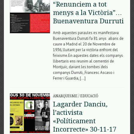
“Renunciem a tot
menys a la Victòria”…
Buenaventura Durruti
Amb aquestes paraules es manifestava
Buenaventura Durruti fa 81 anys abans de
caure a Madrid el 20 de Novembre de
1936, lluitant per la victòria enfront del
feixisme.En aquestes dates els companys
llibertaris ens reunim al cementiri de
Montjuïc, davant les tombes dels
companys Durruti,,Francesc Ascaso i
Ferrer i Guardia, […]
ANARQUISME
/
EDUCACIÓ
Lagarder Danciu,
l’activista
«Políticament
Incorrecte» 30-11-17