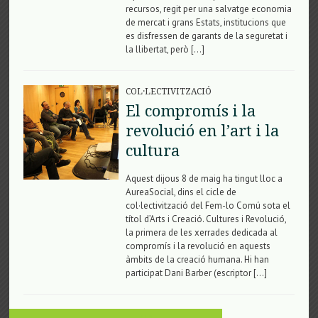
recursos, regit per una salvatge economia
de mercat i grans Estats, institucions que
es disfressen de garants de la seguretat i
la llibertat, però […]
COL·LECTIVITZACIÓ
El compromís i la
revolució en l’art i la
cultura
Aquest dijous 8 de maig ha tingut lloc a
AureaSocial, dins el cicle de
col·lectivització del Fem-lo Comú sota el
títol d’Arts i Creació. Cultures i Revolució,
la primera de les xerrades dedicada al
compromís i la revolució en aquests
àmbits de la creació humana. Hi han
participat Dani Barber (escriptor […]