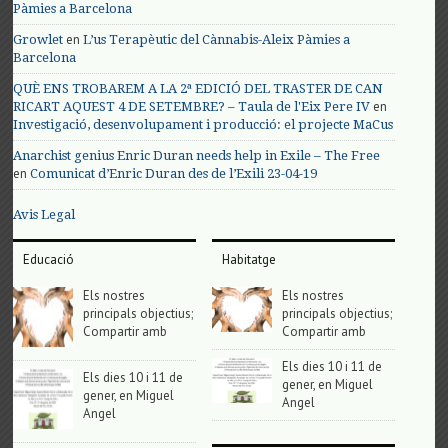
Pàmies a Barcelona
en
Growlet
L’us Terapèutic del Cànnabis-Aleix Pàmies a
Barcelona
QUÈ ENS TROBAREM A LA 2ª EDICIÓ DEL TRASTER DE CAN
en
RICART AQUEST 4 DE SETEMBRE? – Taula de l'Eix Pere IV
Investigació, desenvolupament i producció: el projecte MaCus
Anarchist genius Enric Duran needs help in Exile – The Free
en
Comunicat d’Enric Duran des de l’Exili 23-04-19
Avis Legal
Educació
Habitatge
Els nostres
Els nostres
principals objectius;
principals objectius;
Compartir amb
Compartir amb
Els dies 10 i 11 de
Els dies 10 i 11 de
gener, en Miguel
gener, en Miguel
Angel
Angel