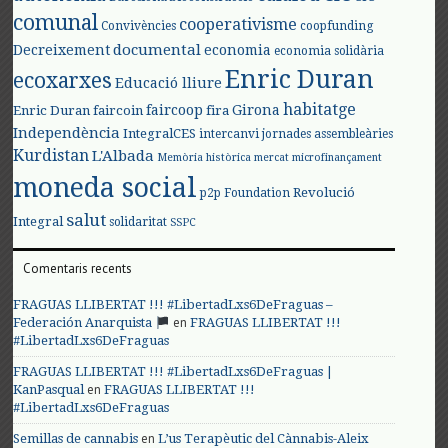
comunal
cooperativisme
Convivències
coopfunding
documental
Decreixement
economia
economia solidària
Enric Duran
ecoxarxes
Educació lliure
habitatge
faircoop
Girona
Enric Duran
faircoin
fira
Independència
IntegralCES
intercanvi
jornades assembleàries
Kurdistan
L'Albada
Memòria històrica
mercat
microfinançament
moneda social
Revolució
p2p Foundation
salut
Integral
solidaritat
SSPC
Comentaris recents
FRAGUAS LLIBERTAT !!! #LibertadLxs6DeFraguas –
en
Federación Anarquista
FRAGUAS LLIBERTAT !!!
#LibertadLxs6DeFraguas
FRAGUAS LLIBERTAT !!! #LibertadLxs6DeFraguas |
en
KanPasqual
FRAGUAS LLIBERTAT !!!
#LibertadLxs6DeFraguas
en
Semillas de cannabis
L’us Terapèutic del Cànnabis-Aleix