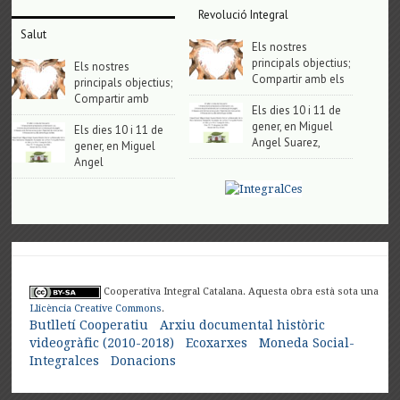
Revolució Integral
Salut
Els nostres
principals objectius;
Els nostres
Compartir amb els
principals objectius;
Compartir amb
Els dies 10 i 11 de
gener, en Miguel
Els dies 10 i 11 de
Angel Suarez,
gener, en Miguel
Angel
Cooperativa Integral Catalana. Aquesta obra està sota una
Llicència Creative Commons
.
Butlletí Cooperatiu
Arxiu documental històric
videogràfic (2010-2018)
Ecoxarxes
Moneda Social-
Integralces
Donacions