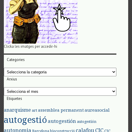
Clicka les imatges per accedir-hi
Categories
Categories
Arxius
Arxius
Etiquetes
anarquisme
aureasocial
assemblea permanent
art
autogestió
autogestión
autogestión
autonomia
calafou
CIC
CIC
Barcelona
bioconstrucció