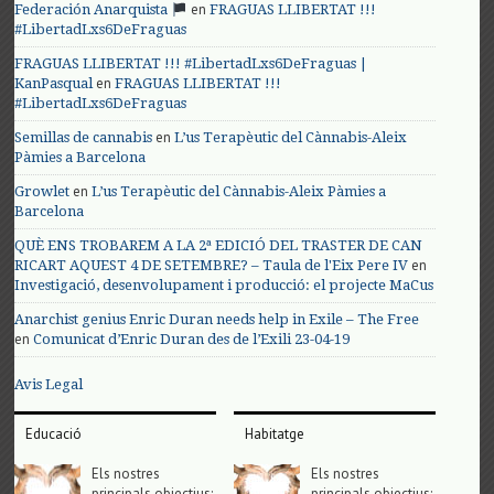
en
Federación Anarquista
FRAGUAS LLIBERTAT !!!
#LibertadLxs6DeFraguas
FRAGUAS LLIBERTAT !!! #LibertadLxs6DeFraguas |
en
KanPasqual
FRAGUAS LLIBERTAT !!!
#LibertadLxs6DeFraguas
en
Semillas de cannabis
L’us Terapèutic del Cànnabis-Aleix
Pàmies a Barcelona
en
Growlet
L’us Terapèutic del Cànnabis-Aleix Pàmies a
Barcelona
QUÈ ENS TROBAREM A LA 2ª EDICIÓ DEL TRASTER DE CAN
en
RICART AQUEST 4 DE SETEMBRE? – Taula de l'Eix Pere IV
Investigació, desenvolupament i producció: el projecte MaCus
Anarchist genius Enric Duran needs help in Exile – The Free
en
Comunicat d’Enric Duran des de l’Exili 23-04-19
Avis Legal
Educació
Habitatge
Els nostres
Els nostres
principals objectius;
principals objectius;