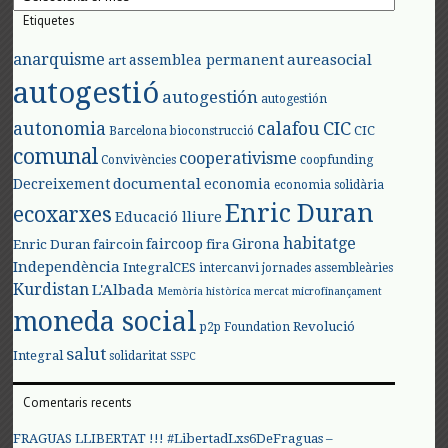
Etiquetes
anarquisme
aureasocial
assemblea permanent
art
autogestió
autogestión
autogestión
autonomia
calafou
CIC
CIC
Barcelona
bioconstrucció
comunal
cooperativisme
Convivències
coopfunding
documental
Decreixement
economia
economia solidària
Enric Duran
ecoxarxes
Educació lliure
habitatge
faircoop
Girona
Enric Duran
faircoin
fira
Independència
IntegralCES
intercanvi
jornades assembleàries
Kurdistan
L'Albada
Memòria històrica
mercat
microfinançament
moneda social
Revolució
p2p Foundation
salut
Integral
solidaritat
SSPC
Comentaris recents
FRAGUAS LLIBERTAT !!! #LibertadLxs6DeFraguas –