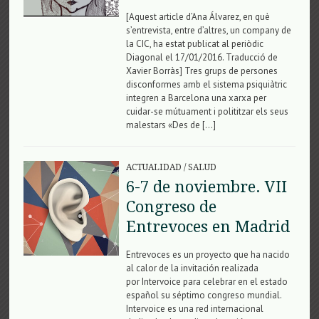
[Aquest article d’Ana Álvarez, en què
s’entrevista, entre d’altres, un company de
la CIC, ha estat publicat al periòdic
Diagonal el 17/01/2016. Traducció de
Xavier Borràs] Tres grups de persones
disconformes amb el sistema psiquiàtric
integren a Barcelona una xarxa per
cuidar-se mútuament i polititzar els seus
malestars «Des de […]
ACTUALIDAD
/
SALUD
6-7 de noviembre. VII
Congreso de
Entrevoces en Madrid
Entrevoces es un proyecto que ha nacido
al calor de la invitación realizada
por Intervoice para celebrar en el estado
español su séptimo congreso mundial.
Intervoice es una red internacional