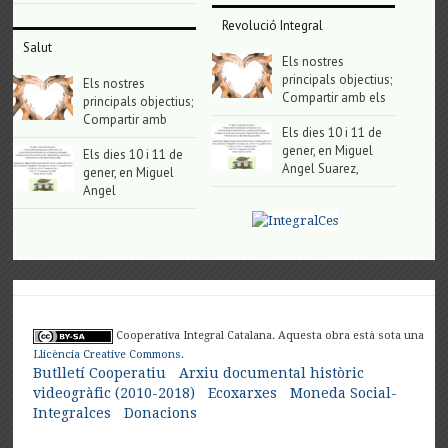
Revolució Integral
Salut
Els nostres
principals objectius;
Els nostres
Compartir amb els
principals objectius;
Compartir amb
Els dies 10 i 11 de
gener, en Miguel
Els dies 10 i 11 de
Angel Suarez,
gener, en Miguel
Angel
Cooperativa Integral Catalana. Aquesta obra està sota una
Llicència Creative Commons
.
Butlletí Cooperatiu
Arxiu documental històric
videogràfic (2010-2018)
Ecoxarxes
Moneda Social-
Integralces
Donacions