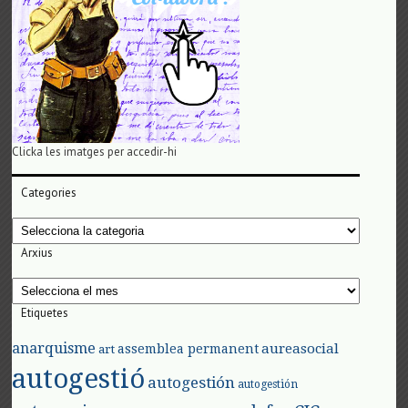
Clicka les imatges per accedir-hi
Categories
Categories
Arxius
Arxius
Etiquetes
anarquisme
aureasocial
assemblea permanent
art
autogestió
autogestión
autogestión