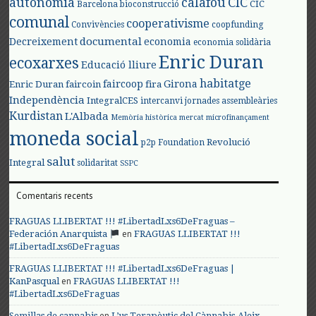
autonomia
calafou
CIC
CIC
Barcelona
bioconstrucció
comunal
cooperativisme
Convivències
coopfunding
documental
Decreixement
economia
economia solidària
Enric Duran
ecoxarxes
Educació lliure
habitatge
faircoop
Girona
Enric Duran
faircoin
fira
Independència
IntegralCES
intercanvi
jornades assembleàries
Kurdistan
L'Albada
Memòria històrica
mercat
microfinançament
moneda social
Revolució
p2p Foundation
salut
Integral
solidaritat
SSPC
Comentaris recents
FRAGUAS LLIBERTAT !!! #LibertadLxs6DeFraguas –
en
Federación Anarquista
FRAGUAS LLIBERTAT !!!
#LibertadLxs6DeFraguas
FRAGUAS LLIBERTAT !!! #LibertadLxs6DeFraguas |
en
KanPasqual
FRAGUAS LLIBERTAT !!!
#LibertadLxs6DeFraguas
en
Semillas de cannabis
L’us Terapèutic del Cànnabis-Aleix