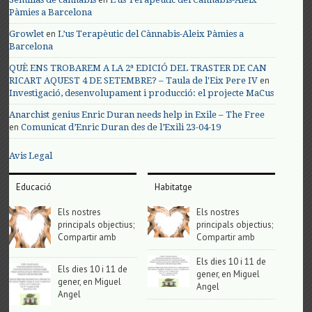
Pàmies a Barcelona
en
Growlet
L’us Terapèutic del Cànnabis-Aleix Pàmies a
Barcelona
QUÈ ENS TROBAREM A LA 2ª EDICIÓ DEL TRASTER DE CAN
en
RICART AQUEST 4 DE SETEMBRE? – Taula de l'Eix Pere IV
Investigació, desenvolupament i producció: el projecte MaCus
Anarchist genius Enric Duran needs help in Exile – The Free
en
Comunicat d’Enric Duran des de l’Exili 23-04-19
Avis Legal
Educació
Habitatge
Els nostres
Els nostres
principals objectius;
principals objectius;
Compartir amb
Compartir amb
Els dies 10 i 11 de
Els dies 10 i 11 de
gener, en Miguel
gener, en Miguel
Angel
Angel