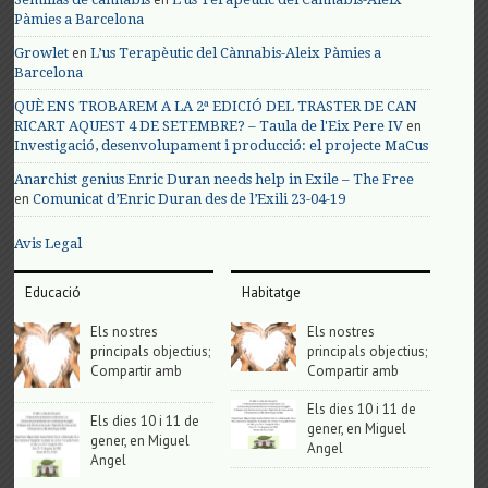
Pàmies a Barcelona
en
Growlet
L’us Terapèutic del Cànnabis-Aleix Pàmies a
Barcelona
QUÈ ENS TROBAREM A LA 2ª EDICIÓ DEL TRASTER DE CAN
en
RICART AQUEST 4 DE SETEMBRE? – Taula de l'Eix Pere IV
Investigació, desenvolupament i producció: el projecte MaCus
Anarchist genius Enric Duran needs help in Exile – The Free
en
Comunicat d’Enric Duran des de l’Exili 23-04-19
Avis Legal
Educació
Habitatge
Els nostres
Els nostres
principals objectius;
principals objectius;
Compartir amb
Compartir amb
Els dies 10 i 11 de
Els dies 10 i 11 de
gener, en Miguel
gener, en Miguel
Angel
Angel