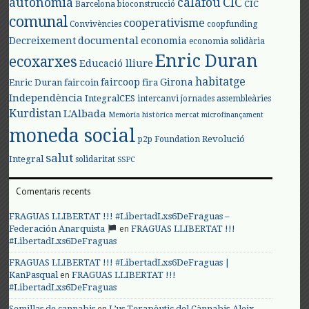
autonomia
calafou
CIC
CIC
Barcelona
bioconstrucció
comunal
cooperativisme
Convivències
coopfunding
documental
Decreixement
economia
economia solidària
Enric Duran
ecoxarxes
Educació lliure
habitatge
faircoop
Girona
Enric Duran
faircoin
fira
Independència
IntegralCES
intercanvi
jornades assembleàries
Kurdistan
L'Albada
Memòria històrica
mercat
microfinançament
moneda social
Revolució
p2p Foundation
salut
Integral
solidaritat
SSPC
Comentaris recents
FRAGUAS LLIBERTAT !!! #LibertadLxs6DeFraguas –
en
Federación Anarquista
FRAGUAS LLIBERTAT !!!
#LibertadLxs6DeFraguas
FRAGUAS LLIBERTAT !!! #LibertadLxs6DeFraguas |
en
KanPasqual
FRAGUAS LLIBERTAT !!!
#LibertadLxs6DeFraguas
en
Semillas de cannabis
L’us Terapèutic del Cànnabis-Aleix