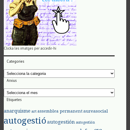
Clicka les imatges per accedir-hi
Categories
Categories
Arxius
Arxius
Etiquetes
anarquisme
aureasocial
assemblea permanent
art
autogestió
autogestión
autogestión