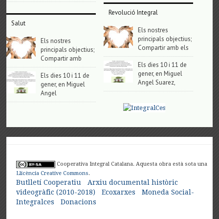
Revolució Integral
Salut
Els nostres
principals objectius;
Els nostres
Compartir amb els
principals objectius;
Compartir amb
Els dies 10 i 11 de
gener, en Miguel
Els dies 10 i 11 de
Angel Suarez,
gener, en Miguel
Angel
Cooperativa Integral Catalana. Aquesta obra està sota una
Llicència Creative Commons
.
Butlletí Cooperatiu
Arxiu documental històric
videogràfic (2010-2018)
Ecoxarxes
Moneda Social-
Integralces
Donacions