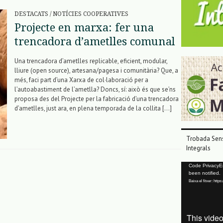
DESTACATS
/
NOTÍCIES COOPERATIVES
Projecte en marxa: fer una
trencadora d’ametlles comunal
Una trencadora d’ametlles replicable, eficient, modular,
lliure (open source), artesana/pagesa i comunitària? Que, a
més, faci part d’una Xarxa de col·laboració per a
l’autoabastiment de l’ametlla? Doncs, sí: això és que se’ns
proposa des del Projecte per la fabricació d’una trencadora
d’ametlles, just ara, en plena temporada de la collita […]
Trobada Sens
Integrals
Reproductor
Code PrivacyErr
been notified.
de
Baixa el fitxer: ht
vídeo