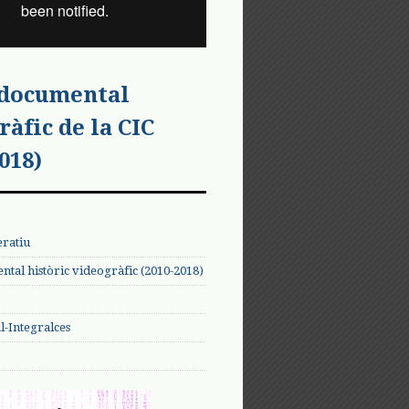
 documental
ràfic de la CIC
018)
eratiu
tal històric videogràfic (2010-2018)
-Integralces