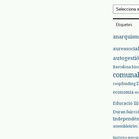
Arxius
Etiquetes
anarquism
aureasocia
autogesti
Barcelona
bio
comuna
coopfunding
economia
ec
Educació ll
Duran
fairco
Independèn
assembleàries
històrica
mercat