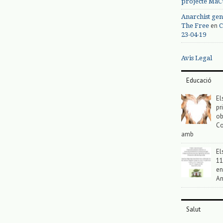
projecte MaC
Anarchist gen
en
The Free
C
23-04-19
Avis Legal
Educació
El
pr
ob
Co
amb
El
11
en
An
Salut