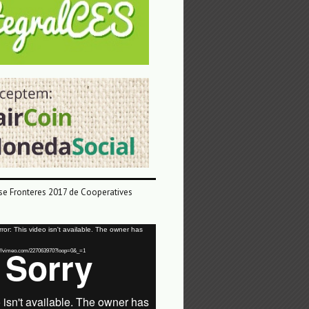
e Fronteres 2017 de Cooperatives
or: This video isn't available. The owner has
tps://vimeo.com/227063970?loop=0&_=1