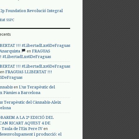
Revolució Integral
p2p Foundation
itat
SSPC
ecents
BERTAT !!! #LibertadLxs6DeFraguas
en
 Anarquista
FRAGUAS
! #LibertadLxs6DeFraguas
BERTAT !!! #LibertadLxs6DeFraguas
en
FRAGUAS LLIBERTAT !!!
s6DeFraguas
en
annabis
L’us Terapèutic del
ix Pàmies a Barcelona
us Terapèutic del Cànnabis-Aleix
celona
BAREM A LA 2ª EDICIÓ DEL
CAN RICART AQUEST 4 DE
en
Taula de l'Eix Pere IV
 desenvolupament i producció: el