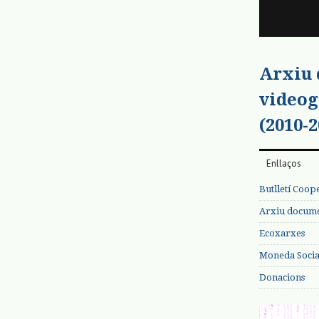
Arxiu
videog
(2010-2
Enllaços
Butlletí Coop
Arxiu documen
Ecoxarxes
Moneda Social
Donacions