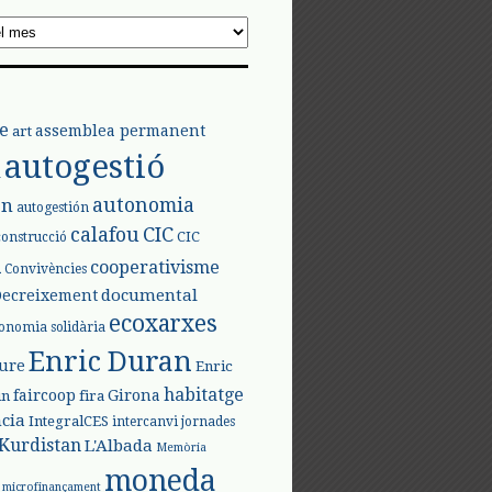
e
assemblea permanent
art
autogestió
l
autonomia
ón
autogestión
calafou
CIC
CIC
construcció
l
cooperativisme
Convivències
documental
Decreixement
ecoxarxes
onomia solidària
Enric Duran
iure
Enric
habitatge
faircoop
Girona
in
fira
cia
IntegralCES
intercanvi
jornades
Kurdistan
L'Albada
Memòria
moneda
microfinançament