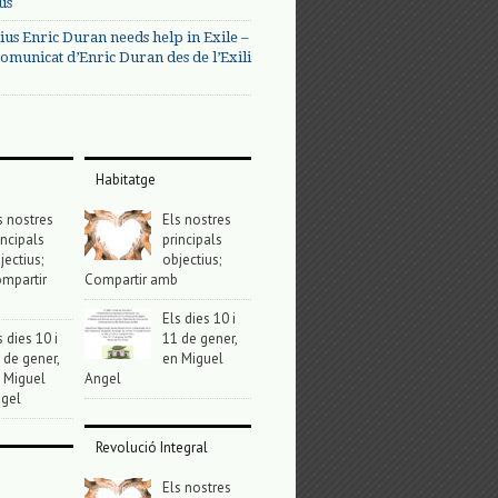
us
ius Enric Duran needs help in Exile –
omunicat d’Enric Duran des de l’Exili
Habitatge
s nostres
Els nostres
incipals
principals
jectius;
objectius;
mpartir
Compartir amb
Els dies 10 i
s dies 10 i
11 de gener,
 de gener,
en Miguel
 Miguel
Angel
gel
Revolució Integral
Els nostres