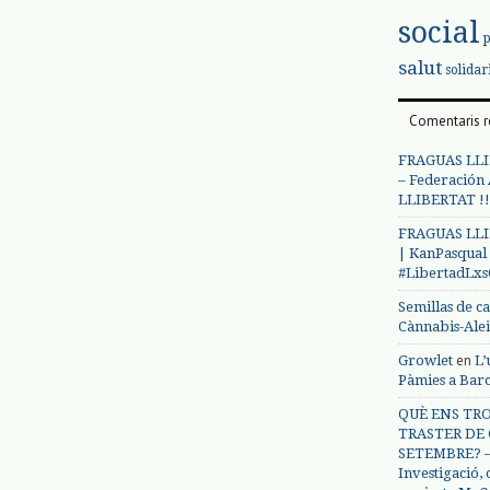
social
salut
solidar
Comentaris r
FRAGUAS LLI
– Federación
LLIBERTAT !!
FRAGUAS LLI
| KanPasqual
#LibertadLx
Semillas de c
Cànnabis-Ale
en
Growlet
L’
Pàmies a Bar
QUÈ ENS TRO
TRASTER DE 
SETEMBRE? – 
Investigació,