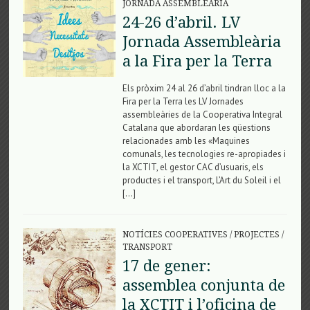
JORNADA ASSEMBLEÀRIA
24-26 d’abril. LV
Jornada Assembleària
a la Fira per la Terra
Els pròxim 24 al 26 d’abril tindran lloc a la
Fira per la Terra les LV Jornades
assembleàries de la Cooperativa Integral
Catalana que abordaran les qüestions
relacionades amb les «Maquines
comunals, les tecnologies re-apropiades i
la XCTIT, el gestor CAC d’usuaris, els
productes i el transport, L’Art du Soleil i el
[…]
NOTÍCIES COOPERATIVES
/
PROJECTES
/
TRANSPORT
17 de gener:
assemblea conjunta de
la XCTIT i l’oficina de