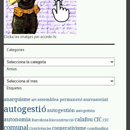
Clicka les imatges per accedir-hi
Categories
Categories
Arxius
Arxius
Etiquetes
anarquisme
aureasocial
assemblea permanent
art
autogestió
autogestión
autogestión
autonomia
calafou
CIC
CIC
Barcelona
bioconstrucció
comunal
cooperativisme
Convivències
coopfunding