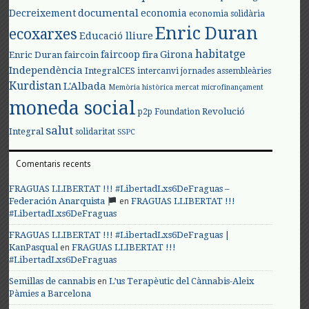
documental
Decreixement
economia
economia solidària
Enric Duran
ecoxarxes
Educació lliure
habitatge
faircoop
Girona
Enric Duran
faircoin
fira
Independència
IntegralCES
intercanvi
jornades assembleàries
Kurdistan
L'Albada
Memòria històrica
mercat
microfinançament
moneda social
Revolució
p2p Foundation
salut
Integral
solidaritat
SSPC
Comentaris recents
FRAGUAS LLIBERTAT !!! #LibertadLxs6DeFraguas –
en
Federación Anarquista
FRAGUAS LLIBERTAT !!!
#LibertadLxs6DeFraguas
FRAGUAS LLIBERTAT !!! #LibertadLxs6DeFraguas |
en
KanPasqual
FRAGUAS LLIBERTAT !!!
#LibertadLxs6DeFraguas
en
Semillas de cannabis
L’us Terapèutic del Cànnabis-Aleix
Pàmies a Barcelona