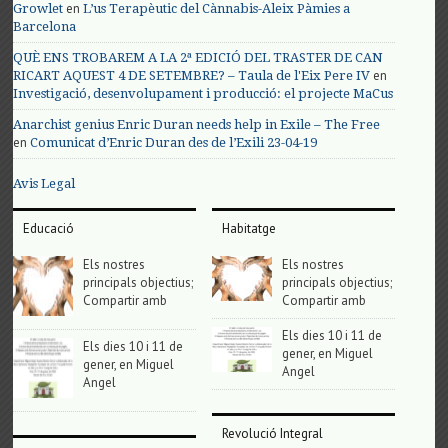
en
Growlet
L’us Terapèutic del Cànnabis-Aleix Pàmies a
Barcelona
QUÈ ENS TROBAREM A LA 2ª EDICIÓ DEL TRASTER DE CAN
en
RICART AQUEST 4 DE SETEMBRE? – Taula de l'Eix Pere IV
Investigació, desenvolupament i producció: el projecte MaCus
Anarchist genius Enric Duran needs help in Exile – The Free
en
Comunicat d’Enric Duran des de l’Exili 23-04-19
Avis Legal
Educació
Habitatge
Els nostres
Els nostres
principals objectius;
principals objectius;
Compartir amb
Compartir amb
Els dies 10 i 11 de
Els dies 10 i 11 de
gener, en Miguel
gener, en Miguel
Angel
Angel
Revolució Integral